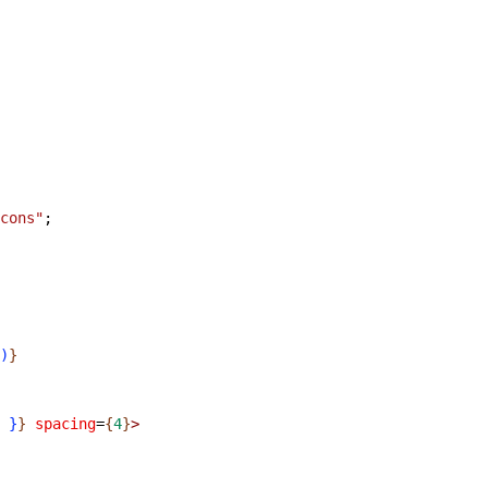
cons"
;
)
}
}
}
 spacing
=
{
4
}
>