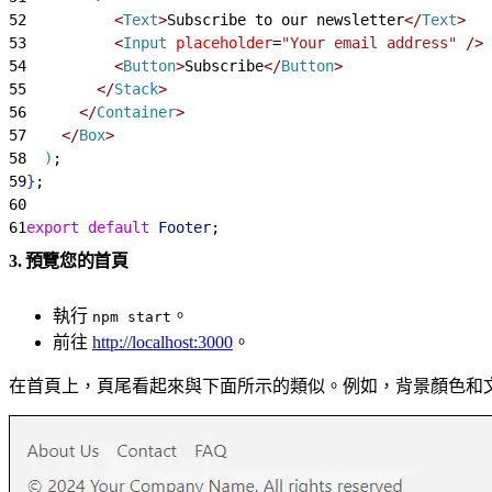
52
<
Text
>
Subscribe to our newsletter
<
/
Text
>
53
<
Input
 placeholder
=
"Your email address"
 /
>
54
<
Button
>
Subscribe
<
/
Button
>
55
<
/
Stack
>
56
<
/
Container
>
57
<
/
Box
>
58
)
;
59
}
;
60
61
export
 default
 Footer
;
3. 預覽您的首頁
執行
。
npm start
前往
http://localhost:3000
。
在首頁上，頁尾看起來與下面所示的類似。例如，背景顏色和