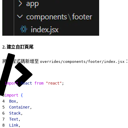
2. 建立自訂頁尾
將此程式碼新增至
overrides/components/footer/index.jsx
1
import
 React
 from
 "react"
;
2
3
import
{
4
  Box
,
5
  Container
,
6
  Stack
,
7
  Text
,
8
  Link
,