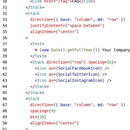
30
<
Link
 href
=
"/faq"
>
FAQ
<
/
Link
>
31
<
/
Stack
>
32
<
Stack
33
          direction
=
{
{
base:
 "column"
, 
md:
 "row"
}
}
34
          justifyContent
=
{
"space-between"
}
35
          alignItems
=
{
"center"
}
36
>
37
<
Text
>
38
            © 
{
new
 Date
(
)
.
getFullYear
(
)
}
 Your Company
39
<
/
Text
>
40
<
Stack
 direction
=
{
"row"
}
 spacing
=
{
6
}
>
41
<
Icon
 as
=
{
SocialFacebookIcon
}
 /
>
42
<
Icon
 as
=
{
SocialTwitterIcon
}
 /
>
43
<
Icon
 as
=
{
SocialInstagramIcon
}
 /
>
44
<
/
Stack
>
45
<
/
Stack
>
46
<
Stack
47
          direction
=
{
{
base:
 "column"
, 
md:
 "row"
}
}
48
          spacing
=
{
4
}
49
          mt
=
{
10
}
50
          alignItems
=
{
"center"
}
51
>