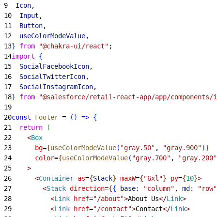
9
  Icon
,
10
  Input
,
11
  Button
,
12
  useColorModeValue
,
13
}
from
 "@chakra-ui/react"
;
14
import
{
15
  SocialFacebookIcon
,
16
  SocialTwitterIcon
,
17
  SocialInstagramIcon
,
18
}
from
 "@salesforce/retail-react-app/app/components/i
19
20
const
 Footer
 = 
(
)
=
>
{
21
  return
(
22
<
Box
23
      bg
=
{
useColorModeValue
(
"gray.50"
, 
"gray.900"
)
}
24
      color
=
{
useColorModeValue
(
"gray.700"
, 
"gray.200"
25
>
26
<
Container
 as
=
{
Stack
}
 maxW
=
{
"6xl"
}
 py
=
{
10
}
>
27
<
Stack
 direction
=
{
{
base:
 "column"
, 
md:
 "row"
28
<
Link
 href
=
"/about"
>
About Us
<
/
Link
>
29
<
Link
 href
=
"/contact"
>
Contact
<
/
Link
>