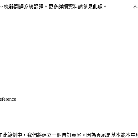
force 機器翻譯系統翻譯。更多詳細資料請參見
此處
。
切換至英文
不
eference
在此範例中，我們將建立一個自訂頁尾。因為頁尾是基本範本中