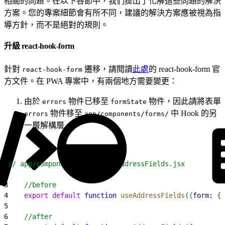
相關的問題。在以下各節中，我們提出了化解這些問題的解決
方案。您的專案細節會有所不同，建議的解決方案應被視為指
導方針，而不是絕對的規則。
升級 react-hook-form
針對
遷移，請閱讀
此處
的 react-hook-form 官
react-hook-form
方文件。在 PWA 專案中，有兩個地方需要變更：
由於
物件已移至
物件，因此請將表單
errors
formState
物件移至
中 Hook 的另
errors
app/components/forms/
一層解構層。
1
// app/components/forms/useAddressFields.jsx
2
3
    //before
4
    export
 default
 function
 useAddressFields
(
{
form
: 
{
w
5
6
    //after