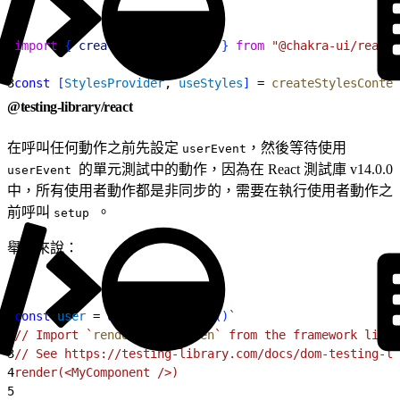
1
import
{
createStylesContext
}
from
 "@chakra-ui/react"
2
3
const
[
StylesProvider
, 
useStyles
]
 = 
createStylesContex
@testing-library/react
在呼叫任何動作之前先設定
，然後等待使用
userEvent
的單元測試中的動作，因為在 React 測試庫 v14.0.0
userEvent
中，所有使用者動作都是非同步的，需要在執行使用者動作之
前呼叫
。
setup
舉例來說：
1
const
 user
 = 
userEvent
.
setup
(
)
`
2
// Import `
render
`and`
screen
` from the framework libra
3
// See https://testing-library.com/docs/dom-testing-li
4
render(<MyComponent />)
5