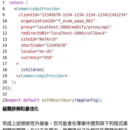
7
  return
(
8
<
CommerceApiProvider
9
      clientId
=
"12345678-1234-1234-1234-123412341234"
10
      organizationId
=
"f_ecom_aaaa_001"
11
      proxy
=
"localhost:3000/mobify/proxy/api"
12
      redirectURI
=
"localhost:3000/callback"
13
      siteId
=
"RefArch"
14
      shortCode
=
"12345678"
15
      locale
=
"en-US"
16
      currency
=
"USD"
17
>
18
{
children
}
19
<
/
CommerceApiProvider
>
20
)
;
21
}
;
22
23
export
 default
 withReactQuery
(
AppConfig
)
;
疑難排解和最佳化
完成上述相依性升級後，您可能會在專案中遇到與下列程式庫