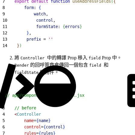
7
    export
 default
 function
 useAddressFields
(
{
8
        form
: 
{
9
            watch
,
10
            control
,
11
            formState
: 
{
errors
}
12
}
,
13
        prefix
 = 
''
14
}
)
將
中的轉譯 Prop 移入
Prop 中。
Controller
field
的回呼簽章會傳回一個包含
和
Render
field
的物件。
fieldState
1
// app/components/field/index.jsx
2
3
    // before
4
<
Controller
5
        name
=
{
name
}
6
        control
=
{
control
}
7
        rules
=
{
rules
}