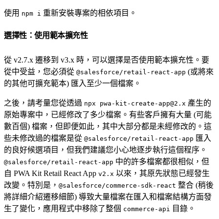
使用
重新安裝專案的相依項目。
npm i
選擇性：使用範本擴充性
從 v2.7.x 遷移到 v3.x 時，可以選擇是否使用範本擴充性。要
從中受益，您必須從
(或將來
@salesforce/retail-react-app
的其他可擴充範本) 匯入至少一個檔案。
之後，請考量您從透過
產生的
npx pwa-kit-create-app@2.x
原始專案中，已經修改了多少檔案。有些客戶擁有大量 (可能
數百個) 檔案，但即便如此，其中大部分都是未經修改的。這
些未修改過的檔案是從
匯入
@salesforce/retail-react-app
的良好候選項目，但我們建議您小心地逐步執行這個程序。
中的許多檔案都很相似，但
@salesforce/retail-react-app
自 PWA Kit Retail React App
以來，其原先狀態已經發生
v2.x
改變。特別是，
整合 (稍後
@salesforce/commerce-sdk-react
將詳細介紹遷移細節) 導致大量檔案在匯入和檔案結構方面發
生了變化，應用程式中移除了整個
目錄。
commerce-api