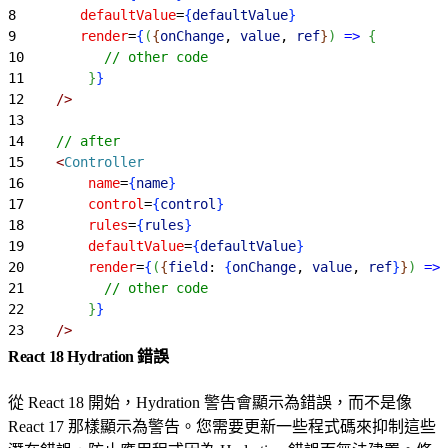
8
        defaultValue
=
{
defaultValue
}
9
        render
=
{
(
{
onChange
, 
value
, 
ref
}
)
=
>
{
10
          // other code
11
}
}
12
    /
>
13
14
    // after
15
<
Controller
16
        name
=
{
name
}
17
        control
=
{
control
}
18
        rules
=
{
rules
}
19
        defaultValue
=
{
defaultValue
}
20
        render
=
{
(
{
field
: 
{
onChange
, 
value
, 
ref
}
}
)
=
>
21
          // other code
22
}
}
23
    /
>
React 18 Hydration 錯誤
從 React 18 開始，Hydration 警告會顯示為錯誤，而不是像
React 17 那樣顯示為警告。您需要更新一些程式碼來抑制這些