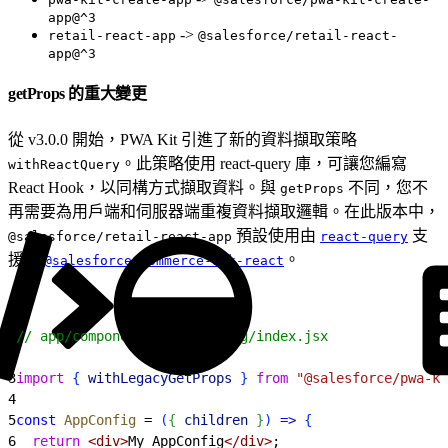
app@^3
->
retail-react-app
@salesforce/retail-react-
app@^3
getProps 的重大變更
從 v3.0.0 開始，PWA Kit 引進了新的資料擷取策略
。此策略使用 react-query 庫，可讓您編寫
withReactQuery
React Hook，以同構方式擷取資料。與
不同，您不
getProps
再需要為用戶端和伺服器端重複資料擷取邏輯。在此版本中，
預設使用由
支
@salesforce/retail-react-app
react-query
援的
。
@salesforce/commerce-sdk-react
1
// app/components/_app-config/index.jsx
2
3
import
{
withLegacyGetProps
}
from
 "@salesforce/pwa-ki
4
5
const
 AppConfig
 = 
(
{
children
}
)
=
>
{
6
  return
<
div
>
My AppConfig
<
/div
>
;