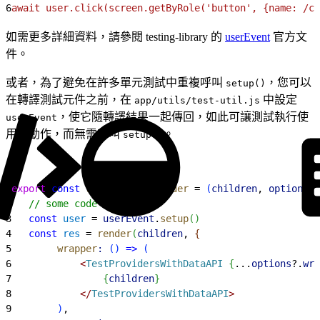
6
await user.click(screen.getByRole('button', {name: /cl
如需更多詳細資料，請參閱 testing-library 的
userEvent
官方文
件。
或者，為了避免在許多單元測試中重複呼叫
，您可以
setup()
在轉譯測試元件之前，在
中設定
app/utils/test-util.js
，使它隨轉譯結果一起傳回，如此可讓測試執行使
userEvent
用者動作，而無需呼叫
。
setup()
1
export
 const
 renderWithProvider
 = 
(
children
, 
options
)
2
   // some code here
3
   const
 user
 = 
userEvent
.
setup
(
)
4
   const
 res
 = 
render
(
children
, 
{
5
        wrapper
:
(
)
=
>
(
6
<
TestProvidersWithDataAPI
{
...
options
?.
wra
7
{
children
}
8
<
/
TestProvidersWithDataAPI
>
9
)
,