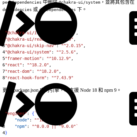
中刪除
，並將其包含在
peerDependencies
@chakra-ui/system
或
下。
dependencies
devDependencies
1
"@chakra-ui/icons"
: 
"^2.0.19"
,
2
"@chakra-ui/react"
: 
"^2.6.0"
,
3
"@chakra-ui/skip-nav"
: 
"^2.0.15"
,
4
"@chakra-ui/system"
: 
"^2.5.6"
,
5
"framer-motion"
: 
"^10.12.9"
,
6
"react"
: 
"^18.2.0"
,
7
"react-dom"
: 
"^18.2.0"
,
8
"react-hook-form"
: 
"^7.43.9"
更新 package.json 中的引擎，以支援 Node 18 和 npm 9。
1
"engines"
: 
{
`
2
    "node"
: 
"^18.0.0"
,
`
3
    "npm"
: 
"^8.0.0 || ^9.0.0"
`
4
}