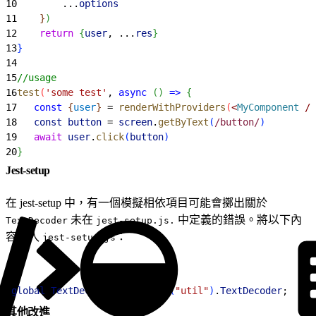
10
        ...
options
11
}
)
12
    return
{
user
, ...
res
}
13
}
14
15
//usage
16
test
(
'some test'
, 
async
(
)
=
>
{
17
   const
{
user
}
 = 
renderWithProviders
(
<
MyComponent
 /
>
18
   const
 button
 = 
screen
.
getByText
(
/button/
)
19
   await
 user
.
click
(
button
)
20
}
Jest-setup
在 jest-setup 中，有一個模擬相依項目可能會擲出關於
未在
中定義的錯誤。將以下內
TextDecoder
jest-setup.js.
容加入
：
jest-setup.js
1
global
.
TextDecoder
 = 
require
(
"util"
)
.
TextDecoder
;
其他改進