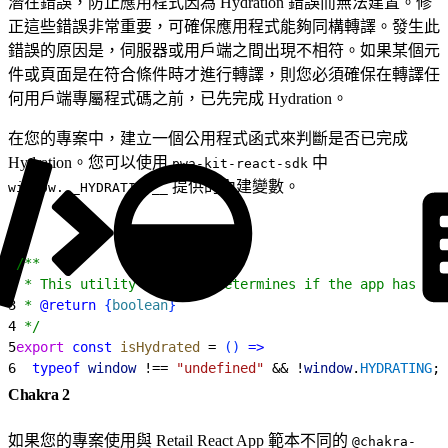
潛在錯誤，防止應用程式因為 Hydration 錯誤而無法建置。修
正這些錯誤非常重要，可確保應用程式能夠同構轉譯。發生此
錯誤的原因是，伺服器或用戶端之間出現不相符。如果某個元
件或頁面是在符合條件時才進行轉譯，則您必須確保在轉譯任
何用戶端專屬程式碼之前，已先完成 Hydration。
在您的專案中，建立一個公用程式函式來判斷是否已完成
Hydration。您可以使用
中
pwa-kit-react-sdk
提供的內建變數。
window.__HYDRATING__
1
/**
2
 * This utility function determines if the app has fin
3
 * 
@return
{
boolean
}
4
 */
5
export
 const
 isHydrated
 = 
(
)
=
>
6
  typeof
 window
 !== 
"undefined"
 && !
window
.
HYDRATING
;
Chakra 2
如果您的專案使用與 Retail React App 範本不同的
@chakra-