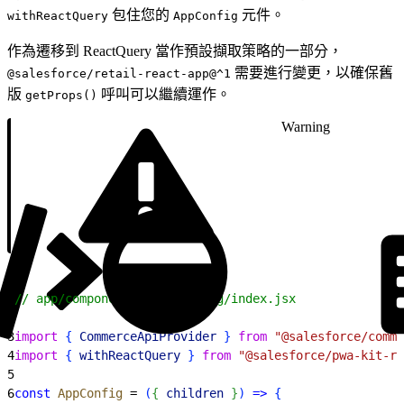
包住您的
元件。
withReactQuery
AppConfig
作為遷移到 ReactQuery 當作預設擷取策略的一部分，
需要進行變更，以確保舊
@salesforce/retail-react-app@^1
版
呼叫可以繼續運作。
getProps()
Warning
1
// app/components/_app-config/index.jsx
2
3
import
{
CommerceApiProvider
}
from
 "@salesforce/comme
4
import
{
withReactQuery
}
from
 "@salesforce/pwa-kit-re
5
6
const
 AppConfig
 = 
(
{
children
}
)
=
>
{