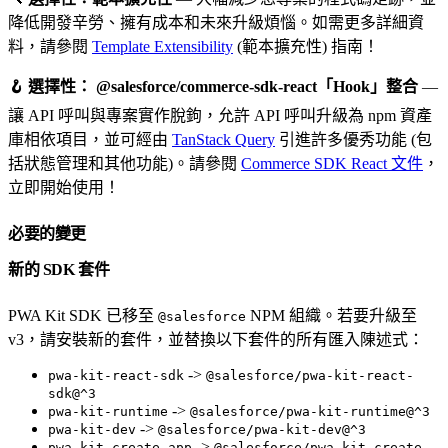
降低開發辛勞、擁有成本和未來升級煩惱。如需更多詳細資
料，請參閱
Template Extensibility
(範本擴充性) 指南！
🪝 選擇性：
@salesforce/commerce-sdk-react「Hook」整合
—
讓 API 呼叫與專案實作脫鉤，允許 API 呼叫升級為 npm 資產
庫相依項目，並可經由
TanStack Query
引進許多優秀功能 (包
括狀態管理和其他功能)。請參閱
Commerce SDK React 文件
，
立即開始使用！
必要的變更
新的 SDK 套件
PWA Kit SDK 已移至
NPM 組織。若要升級至
@salesforce
v3，請安裝新的套件，並替換以下套件的所有匯入陳述式：
->
pwa-kit-react-sdk
@salesforce/pwa-kit-react-
sdk@^3
->
pwa-kit-runtime
@salesforce/pwa-kit-runtime@^3
->
pwa-kit-dev
@salesforce/pwa-kit-dev@^3
->
pwa-kit-create-app
@salesforce/pwa-kit-create-