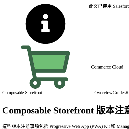
此文已使用 Sales
Commerce Cloud
Composable Storefront
Overview
Guides
R
Composable Storefront 版
這些版本注意事項包括 Progressive Web App (PWA) Kit 和 Mana