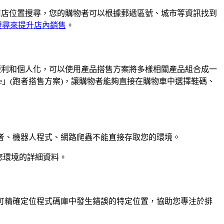
高版本。透過我們的商店位置搜尋，您的購物者可以根據郵遞區號、城市等資訊找到
搜尋來提升店內銷售
。
本。為使購物者感覺便利和個人化，可以使用產品搭售方案將多樣相關產品組合成一
dle」(跑者搭售方案)，讓購物者能夠直接在購物車中選擇鞋碼、
確保購物者、機器人程式、網路爬蟲不能直接存取您的環境。
來固鎖您環境的詳細資料。
命名空間可精確定位程式碼庫中發生錯誤的特定位置，協助您專注於排