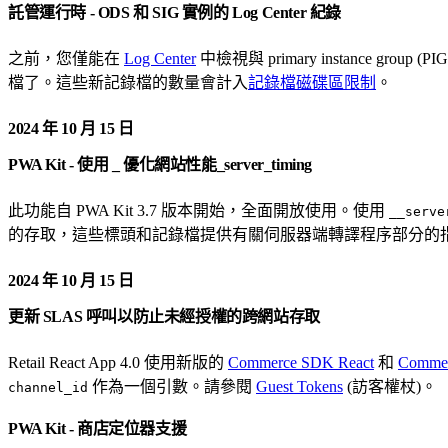
託管運行時 - ODS 和 SIG 實例的 Log Center 紀錄
之前，您僅能在
Log Center
中檢視與 primary instance group 
檔了。這些新記錄檔的數量會計入
記錄檔磁碟區限制
。
2024 年 10 月 15 日
PWA Kit - 使用 _ 優化網站性能_server_timing
此功能自 PWA Kit 3.7 版本開始，全面開放使用。使用
__serve
的存取，這些標頭和記錄檔提供有關伺服器端轉譯程序部分的指標
2024 年 10 月 15 日
更新 SLAS 呼叫以防止未經授權的跨網站存取
Retail React App 4.0 使用新版的
Commerce SDK React
和
Commer
作為一個引數。請參閱
Guest Tokens
(訪客權杖)。
channel_id
PWA Kit - 商店定位器支援