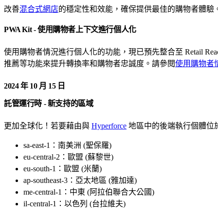
改善
混合式網店
的穩定性和效能，確保提供最佳的購物者體驗
PWA Kit - 使用購物者上下文進行個人化
使用購物者情況進行個人化的功能，現已預先整合至 Retail R
推薦等功能來提升轉換率和購物者忠誠度。請參閱
使用購物者
2024 年 10 月 15 日
託管運行時 - 新支持的區域
更加全球化！若要藉由與
Hyperforce
地區中的後端執行個體位於同一
sa-east-1：南美洲 (聖保羅)
eu-central-2：歐盟 (蘇黎世)
eu-south-1：歐盟 (米蘭)
ap-southeast-3：亞太地區 (雅加達)
me-central-1：中東 (阿拉伯聯合大公國)
il-central-1：以色列 (台拉維夫)