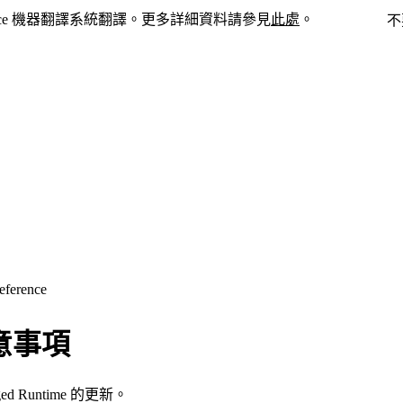
force 機器翻譯系統翻譯。更多詳細資料請參見
此處
。
切換至英文
不
eference
本注意事項
ged Runtime 的更新。