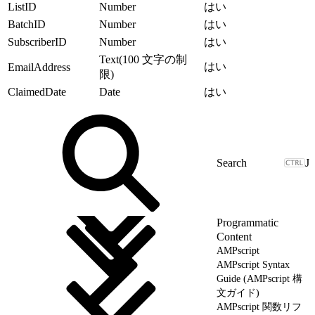
ListID
Number
はい
BatchID
Number
はい
SubscriberID
Number
はい
Text(100 文字の制
はい
EmailAddress
限)
ClaimedDate
Date
はい
J
Programmatic
Content
AMPscript
AMPscript Syntax
Guide (AMPscript 構
文ガイド)
AMPscript 関数リフ