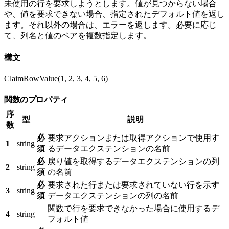
未使用の行を要求しようとします。値が見つからない場合
や、値を要求できない場合、指定されたデフォルト値を返し
ます。それ以外の場合は、エラーを返します。必要に応じ
て、列名と値のペアを複数指定します。
構文
ClaimRowValue(1, 2, 3, 4, 5, 6)
関数のプロパティ
序
型
説明
数
必
要求アクションまたは取得アクションで使用す
1
string
須
るデータエクステンションの名前
必
戻り値を取得するデータエクステンションの列
2
string
須
の名前
必
要求された行または要求されていない行を示す
3
string
須
データエクステンションの列の名前
関数で行を要求できなかった場合に使用するデ
4
string
フォルト値