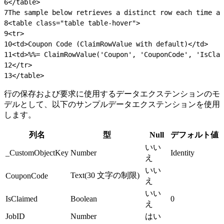
6
</table>
7
The sample below retrieves a distinct row each time a 
8
<table class="table table-hover">
9
<tr>
10
<td>Coupon Code (ClaimRowValue with default)</td>
11
<td>%%= ClaimRowValue('Coupon', 'CouponCode', 'IsClai
12
</tr>
13
</table>
行の保存および要求に使用するデータエクステンションのモ
デルとして、以下のサンプルデータエクステンションを使用
します。
列名
型
Null
デフォルト値
いい
_CustomObjectKey
Number
Identity
え
いい
Text(30 文字の制限)
CouponCode
え
いい
IsClaimed
Boolean
0
え
JobID
Number
はい