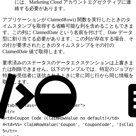
には、Marketing Cloud アカウントエグゼクティブに連
絡する必要があります。
アプリケーションが ClaimedRow() 関数を実行したときのタ
イムスタンプを取得する省略可能な列を含めることもできま
す。この列に ClaimedDate という名前を付けて、Date データ
型に割り当てる必要があります。この列が存在する場合、そ
の行が要求されたときのタイムスタンプをその行の
ClaimedDate 値で取得します。
要求済みのステータスのデータエクステンションは上書きま
たは削除できません。以下のサンプルでは、特定のジョブが
特定の受信者に送信されるときに常に同じ行から同じ情報を
取得します。
1
<table class="table table-hover">
2
<tr>
3
<td>Coupon Code (ClaimRowValue no default)</td>
4
<td>%%= ClaimRowValue('Coupon', 'CouponCode', 'IsClaim
5
</tr>