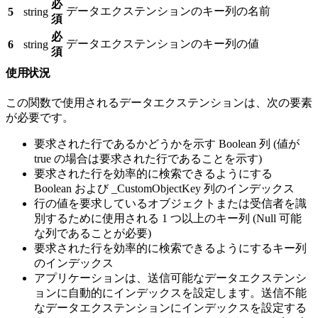
必
データエクステンションのキー列の名前
5
string
須
必
データエクステンションのキー列の値
6
string
須
使用状況
この関数で使用されるデータエクステンションは、次の要素
が必要です。
要求された行であるかどうかを示す Boolean 列 (値が
true の場合は要求された行であることを示す)
要求された行を効率的に検索できるようにする
Boolean および _CustomObjectKey 列のインデックス
行の値を要求しているオブジェクトまたは受信者を識
別するために使用される 1 つ以上のキー列 (Null 可能
な列であることが必要)
要求された行を効率的に検索できるようにするキー列
のインデックス
アプリケーションは、送信可能なデータエクステンシ
ョンに自動的にインデックスを設定します。送信不能
なデータエクステンションにインデックスを設定する