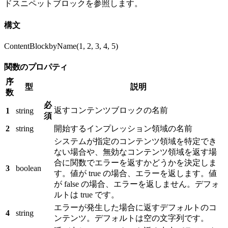
ドスニペットブロックを参照します。
構文
ContentBlockbyName(1, 2, 3, 4, 5)
関数のプロパティ
序
型
説明
数
必
返すコンテンツブロックの名前
1
string
須
2
string
開始するインプレッション領域の名前
システムが指定のコンテンツ領域を特定でき
ない場合や、無効なコンテンツ領域を返す場
合に関数でエラーを返すかどうかを決定しま
3
boolean
す。値が true の場合、エラーを返します。値
が false の場合、エラーを返しません。デフォ
ルトは true です。
エラーが発生した場合に返すデフォルトのコ
4
string
ンテンツ。デフォルトは空の文字列です。