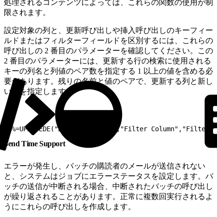
処理されるコンテンツによっては、これらの関数の使用が制
限されます。
設定対象の列と、更新呼び出しや挿入呼び出しのキーフィー
ルドまたはフィルターフィールドを区別するには、これらの
呼び出しの 2 番目のパラメーターを確認してください。この
2 番目のパラメーターには、更新する行の検索に使用される
キーの列名と列値のペア数を指定する 1 以上の値を含める必
要があります。残りの名前と値のペアで、更新する列と新し
い値を指定します。
1
%%=UPDATEDE("DE_To_Update",1,"Filter Column","Filter V
Send Time Support
エラーが発生し、バッチの購読者のメールが送信されない
と、システムはジョブにエラーステータスを設定します。バ
ッチの送信が中断される場合、中断されたバッチの呼び出し
が繰り返されることがあります。正常に複数回実行されるよ
うにこれらの呼び出しを作成します。