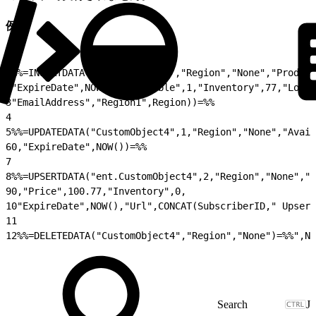
例
1
%%=INSERTDATA("CustomObject4","Region","None","Product
2
"ExpireDate",NOW(),"Available",1,"Inventory",77,"Local
3
"EmailAddress","Region1",Region))=%%
4
5
%%=UPDATEDATA("CustomObject4",1,"Region","None","Avail
6
0,"ExpireDate",NOW())=%%
7
8
%%=UPSERTDATA("ent.CustomObject4",2,"Region","None","P
9
0,"Price",100.77,"Inventory",0,
10
"ExpireDate",NOW(),"Url",CONCAT(SubscriberID," Upsert
11
12
%%=DELETEDATA("CustomObject4","Region","None")=%%",NO
J