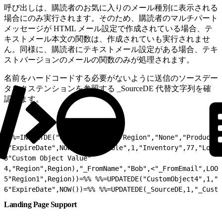
呼び出しは、購読者のお気に入りのメール種別に表示される
場合にのみ実行されます。そのため、購読者のマルチパート
メッセージが HTML メール設定で作成されている場合、テ
キストメール本文の関数は、作成されていも実行されませ
ん。同様に、購読者にテキストメール設定がある場合、テキ
ストバージョンのメールの関数のみが処理されます。
名前をハードコードする必要がないように送信のソースデー
タエクステンションを参照する _SourceDE 代替文字列を確
認します。
1
%%=INSERTDE("CustomObject4","Region","None","Product",
2
"ExpireDate",NOW(),"Available",1,"Inventory",77,"Local
3
"Custom Object Value"
4
,"Region",Region),"_FromName","Bob",<"_FromEmail",LOOK
5
"Region1",Region))=%% %%=UPDATEDE("CustomObject4",1,"R
6
"ExpireDate",NOW())=%% %%=UPDATEDE(_SourceDE,1,"_Custo
Landing Page Support