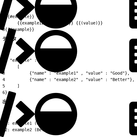
1
{{#example}}
2
     {{exampleID}}: {{name}} {{(value)}}
3
{{/example}}
データ
1
{ "example" :
2
     [
3
          {"name" : "example1" , "value" : "Good"},
4
          {"name" : "example2" , "value" : "Better"},
5
     ]
6
}
出力
1
1: example1 (Good)
2
2: example2 (Better)