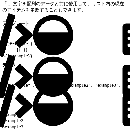
「.」文字を配列のデータと共に使用して、リスト内の現在
のアイテムを参照することもできます。
テンプレート
1
{{#example}}
2
     {{.}}
3
{{/example}}
データ
1
{ "example" : ["example1", "example2", "example3", "ex
出力
1
example1
2
example2
3
example3