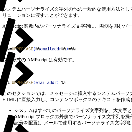
システムパーソナライズ文字列の他の一般的な使用方法として、購読
リューションに渡すことができます。
AMPscript 関数内のパーソナライズ文字列に、両側を囲むパ
1
%%=
UPPERCASE
(
%%
emailaddr
%%
)
=%%
次の形式の AMPscript は有効です。
1
%%=
UPPERCASE
(
emailaddr
)
=%%
このセクションでは、メッセージに挿入するシステムパーソナ
HTML に直接入力し、コンテンツボックスのテキストを作
システムはすべてのパーソナライズ文字列を、大文字と
AMPscript ブロックの外側でパーソナライズ文字列
記号を配置)。メールで使用するパーソナライズ文字列