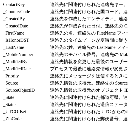
ContactKey
連絡先に関連付けられた連絡先キー。連絡先の
_CountryCode
連絡先に関連付けられた国コード。連絡先の
_CreatedBy
連絡先を作成したエンティティ。連絡先の 
_CreatedDate
連絡先が作成された日付。連絡先の Cre
_FirstName
連絡先の名。連絡先の FirstName 
_IsHonorDST
連絡先のタイムゾーンが夏時間に従うかど
_LastName
連絡先の姓。連絡先の LastName 
_MobileNumber
連絡先のモバイル番号。連絡先の Mobi
_ModifiedBy
連絡先情報を変更した最後のユーザー。連
_ModifiedDate
プロセスで最後に連絡先情報が変更された日
_Priority
連絡先にメッセージを送信するときに使用
_Source
連絡先情報の取得元。連絡先の Sour
_SourceObjectID
連絡先情報の取得元のオブジェクト ID。連
_State
連絡先に関連付けられた都道府県。連絡先
_Status
連絡先に関連付けられた送信ステータス。
_UTCOffset
連絡先に関連付けられた UTC からの時
_ZipCode
連絡先に関連付けられた郵便番号。連絡先