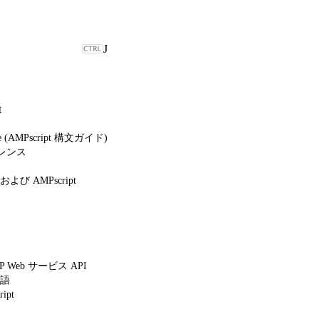
J
t
ide (AMPscript 構文ガイド)
ァレンス
 AMPscript
AP Web サービス API
語
ipt