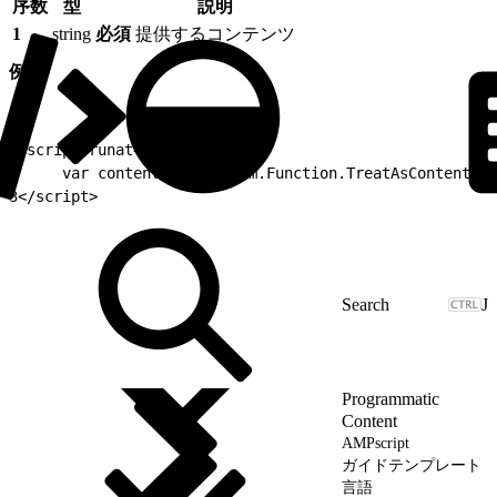
序数
型
説明
1
string
必須
提供するコンテンツ
例
1
<script runat="server">
2
     var content = Platform.Function.TreatAsContent("s
3
</script>
J
Programmatic
Content
AMPscript
ガイドテンプレート
言語