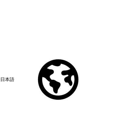
日本語
© Copyright 2026 Salesforce, Inc.
All rights reserved
. Various
trademarks held by their respective owners. Salesforce, Inc.
Salesforce Tower, 415 Mission Street, 3rd Floor, San Francisco, CA
94105, United States
Legal
Terms of Service
API Terms of Service
Privacy Information
Responsible Disclosure
Trust
Contact
Use of Cookies
Cookie Preferences
Your Privacy Choices