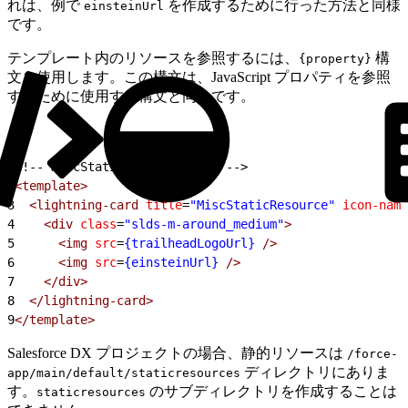
れは、例で
を作成するために行った方法と同様
einsteinUrl
です。
テンプレート内のリソースを参照するには、
構
{property}
文を使用します。この構文は、JavaScript プロパティを参照
するために使用する構文と同じです。
1
<!-- miscStaticResource.html -->
2
<template>
3
  <lightning-card
 title
=
"MiscStaticResource"
 icon-name
4
    <div
 class
=
"slds-m-around_medium"
>
5
      <img
 src
=
{trailheadLogoUrl}
 />
6
      <img
 src
=
{einsteinUrl}
 />
7
    </div>
8
  </lightning-card>
9
</template>
Salesforce DX プロジェクトの場合、静的リソースは
/force-
ディレクトリにありま
app/main/default/staticresources
す。
のサブディレクトリを作成することは
staticresources