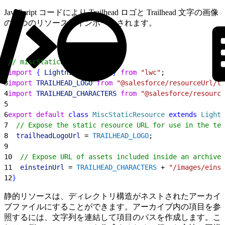
JavaScript コードにより Trailhead ロゴと Trailhead 文字の画像
の 2 つのリソースがインポートされます。
1
// miscStaticResource.js
2
import
{
LightningElement
}
from
 "lwc"
;
3
import
 TRAILHEAD_LOGO
 from
 "@salesforce/resourceUrl/tr
4
import
 TRAILHEAD_CHARACTERS
 from
 "@salesforce/resource
5
6
export
 default
 class
 MiscStaticResource
 extends
 Lightn
7
  // Expose the static resource URL for use in the tem
8
  trailheadLogoUrl
 = 
TRAILHEAD_LOGO
;
9
10
  // Expose URL of assets included inside an archive 
11
  einsteinUrl
 = 
TRAILHEAD_CHARACTERS
 + 
"/images/einst
12
}
静的リソースは、ディレクトリ構造がネストされたアーカイ
ブファイルにすることができます。アーカイブ内の項目を参
照するには、文字列を連結して項目のパスを作成します。こ