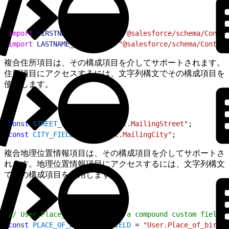
1
import
 FIRSTNAME_FIELD
 from
 "@salesforce/schema/Contac
2
import
 LASTNAME_FIELD
 from
 "@salesforce/schema/Contact
複合住所項目は、その構成項目を介してサポートされます。
住所項目にアクセスするには、文字列構文でその構成項目を
使用します。
1
const
 STREET_FIELD
 = 
"Contact.MailingStreet"
;
2
const
 CITY_FIELD
 = 
"Contact.MailingCity"
;
複合地理位置情報項目は、その構成項目を介してサポートさ
れます。地理位置情報項目にアクセスするには、文字列構文
でその構成項目を使用します。
1
// User.Place_of_birth__c is a compound custom field o
2
const
 PLACE_OF_BIRTH_LAT_FIELD
 = 
"User.Place_of_birth_