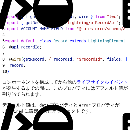
1
import
{
LightningElement
, 
api
, 
wire
}
from
 "lwc"
;
2
import
{
getRecord
}
from
 "lightning/uiRecordApi"
;
3
import
 ACCOUNT_NAME_FIELD
 from
 "@salesforce/schema/Acc
4
5
export
 default
 class
 Record
 extends
 LightningElement
{
6
  @
api
 recordId
;
7
8
  @
wire
(
getRecord
, 
{
recordId:
 "$recordId"
, 
fields:
[
A
9
  record
;
10
}
コンポーネントを構成してから他の
ライフサイクルイベント
が発生するまでの間に、このプロパティにはデフォルト値が
割り当てられます。
デフォルト値は、
プロパティと
プロパティが
data
error
に設定されたオブジェクトです。
undefined