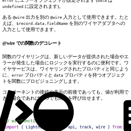
にエラーオブジェクトが設定されます (
は
error
data
に設定されます)。
undefined
ある
出力を別の
入力として使用できます。たと
@wire
@wire
えば、
を別のワイヤアダプタへの
$record.data.fieldName
入力として使用できます。
@wire での関数のデコレート
関数のワイヤリングは、新しいデータが提供された場合やエ
ラーが発生した場合にロジックを実行するのに便利です。ワ
イヤサービスは、ワイヤリングされたプロパティと同じよう
に、
プロパティと
プロパティを持つオブジェク
error
data
トを関数にプロビジョニングします。
コンポーネントの接続や表示の前後であっても、値が利用で
きる場合であればいつでも関数を呼び出せます。
1
// wireFunction.js
2
import
{
LightningElement
, 
api
, 
track
, 
wire
}
from
 "lw