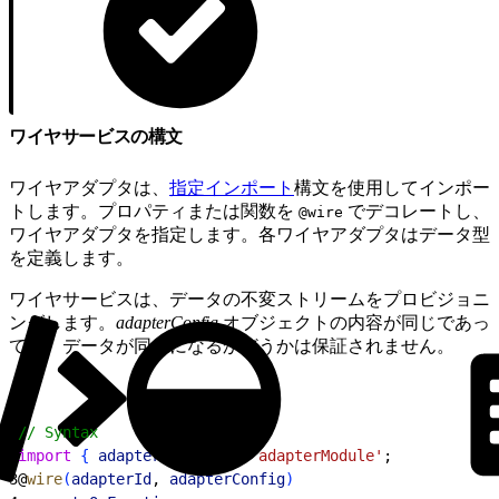
ワイヤサービスの構文
ワイヤアダプタは、
指定インポート
構文を使用してインポー
トします。プロパティまたは関数を
でデコレートし、
@wire
ワイヤアダプタを指定します。各ワイヤアダプタはデータ型
を定義します。
ワイヤサービスは、データの不変ストリームをプロビジョニ
ングします。
adapterConfig
オブジェクトの内容が同じであっ
ても、データが同じになるかどうかは保証されません。
1
// Syntax
2
import
{
adapterId
}
from
 'adapterModule'
;
3
@
wire
(
adapterId
, 
adapterConfig
)