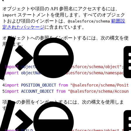
オブジェクトや項目の API 参照名にアクセスするには、
ステートメントを使用します。すべてのオブジェク
import
トおよび項目のインポートは、
範囲設
@salesforce/schema
定されたパッケージ
に含まれています。
オブジェクトへの参照をインポートするには、次の構文を使
用します。
1
import
 objectName
 from
 "@salesforce/schema/object"
;
2
import
 objectName
 from
 "@salesforce/schema/namespace__
3
4
import
 POSITION_OBJECT
 from
 "@salesforce/schema/Positi
5
import
 ACCOUNT_OBJECT
 from
 "@salesforce/schema/Account
項目への参照をインポートするには、次の構文を使用しま
す。
1
import
 FIELD_NAME
 from
 "@salesforce/schema/object.fiel