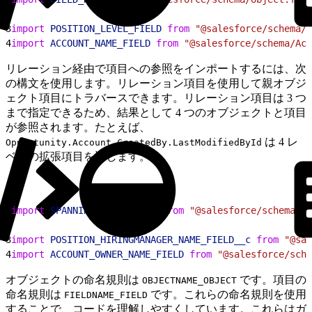
2
3
import
 POSITION_LEVEL_FIELD
 from
 "@salesforce/schema/P
4
import
 ACCOUNT_NAME_FIELD
 from
 "@salesforce/schema/Acc
リレーション経由で項目への参照をインポートするには、次
の構文を使用します。リレーション項目を使用して親オブジ
ェクト項目にトラバースできます。リレーション項目は 3 つ
まで指定できるため、結果として 4 つのオブジェクトと項目
が参照されます。たとえば、
は 4 レ
Opportunity.Account.CreatedBy.LastModifiedById
ベルの拡張項目を返します。
1
import
 SPANNING_FIELD_NAME
 from
 "@salesforce/schema/OB
2
3
import
 POSITION_HIRINGMANAGER_NAME_FIELD__c
 from
 "@sal
4
import
 ACCOUNT_OWNER_NAME_FIELD
 from
 "@salesforce/sche
オブジェクトの命名規則は
です。項目の
OBJECTNAME_OBJECT
命名規則は
です。これらの命名規則を使用
FIELDNAME_FIELD
することで、コードを理解しやすくしています。これらはガ