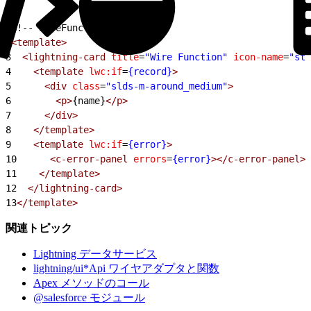
1
<!-- wireFunction.html -->
2
<template>
3
  <lightning-card
 title
=
"Wire Function"
 icon-name
=
"sta
4
    <template
 lwc:if
=
{record}
>
5
      <div
 class
=
"slds-m-around_medium"
>
6
        <p>
{name}
</p>
7
      </div>
8
    </template>
9
    <template
 lwc:if
=
{error}
>
10
      <c-error-panel
 errors
=
{error}
></c-error-panel>
11
    </template>
12
  </lightning-card>
13
</template>
関連トピック
Lightning データサービス
lightning/ui*Api ワイヤアダプタと関数
Apex メソッドのコール
@salesforce モジュール