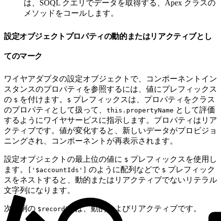
は、SOQL クエリでデータを取得する、Apex クラスの
メソッドをコールします。
設定オブジェクトプロパティの動的またはリアクティブとし
てのマーク
ワイヤアダプタの設定オブジェクトで、コンポーネントイン
スタンスのプロパティを参照するには、値にプレフィックス
の
を付けます。
プレフィックスは、プロパティをクラス
$
$
のプロパティとして扱って、
として評価
this.propertyName
するようにワイヤサービスに指示します。プロパティはリア
クティブです。値が変化すると、新しいデータがプロビジョ
ニングされ、コンポーネントが再表示されます。
設定オブジェクトの最上位の値に
プレフィックスを使用し
$
ます。
のように配列などで
プレフィック
['$accountIds']
$
スをネストすると、動的またはリアクティブでないリテラル
文字列になります。
次の例の
は、動的およびリアクティブです。
$recordId