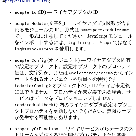
4
propertyOrFunction
;
(ID) — ワイヤアダプタの ID。
adapterId
(文字列) — ワイヤアダプタ関数が含ま
adapterModule
れるモジュールの ID。形式は
namespace/moduleName
です。形式に注意してください。JavaScript モジュール
をインポートするには、
ではなく
lightning-ui-*-api
を使用します。
lightning/ui*Api
(オブジェクト) — ワイヤアダプタ固有
adapterConfig
の設定オブジェクト。設定オブジェクトのプロパティ
値は、文字列か、または
からイン
@salesforce/schema
ポートされるオブジェクトや項目への参照です。
オブジェクトのプロパティは未定義
{adapterConfig}
にはできません。プロパティが未定義である場合、サ
ービスはデータをプロビジョニングしません。
内のワイヤアダプタ設定オブジェ
renderedCallback()
クトプロパティを更新しないでください。無限ループ
が発生する可能性があります。
— ワイヤサービスからデータのス
propertyOrFunction
トリームを受信する非公開のプロパティまたは関数。