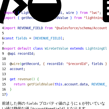
1
import
{
LightningElement
, 
api
, 
wire
}
from
 "lwc"
;
2
import
{
getRecord
, 
getFieldValue
}
from
 "lightning/ui
3
4
import
 REVENUE_FIELD
 from
 "@salesforce/schema/Account.
5
6
const
 fields
 = 
[
REVENUE_FIELD
]
;
7
8
export
 default
 class
 WireGetValue
 extends
 LightningEle
9
  @
api
 recordId
;
10
11
  @
wire
(
getRecord
, 
{
recordId:
 "$recordId"
, 
fields
}
)
12
  account
;
13
14
  get
 revenue
(
)
{
15
    return
 getFieldValue
(
this
.
account
.
data
, 
REVENUE_F
16
}
17
}
前述した例の
プロパティ値のように
が付いていな
fields
$
い値は静的な値
となります。
[AccountNameField]