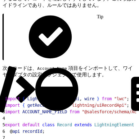
イドラインであり、ルールではありません。
Tip
次のコードは、
項目をインポートして、ワイ
Account.Name
ヤアダプタの設定オブジェクトで使用します。
1
import
{
LightningElement
, 
api
, 
wire
}
from
 "lwc"
;
2
import
{
getRecord
}
from
 "lightning/uiRecordApi"
;
3
import
 ACCOUNT_NAME_FIELD
 from
 "@salesforce/schema/Acc
4
5
export
 default
 class
 Record
 extends
 LightningElement
{
6
  @
api
 recordId
;
7