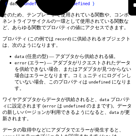
1
{
 data: 
undefined
, error: 
undefined
}
そのため、テンプレートで使用されている関数や、コンポー
ネントライフサイクルの一環として使用されている関数な
ど、あらゆる関数でプロパティの値にアクセスできます。
プロパティ (この例では
) に供給されるオブジェクト
record
は、次のようになります。
(任意の型) — アダプタから供給される値。
data
(エラー) — アダプタがリクエストされたデータ
error
を供給できない場合、またはアダプタが見つからない
場合はエラーとなります。コミュニティにログインし
ていない場合、このプロパティは
になりま
undefined
す。
ワイヤアダプタからデータが供給されると、
プロパテ
data
ィに設定されます (
は
のままです)。データ
error
undefined
の新しいバージョンが利用できるようになると、
が更
data
新されます。
データの取得中などにアダプタでエラーが発生すると、