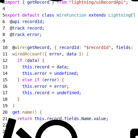
3
import
{
getRecord
}
from
 "lightning/uiRecordApi"
;
4
5
export
 default
 class
 WireFunction
 extends
 LightningEle
6
  @
api
 recordId
;
7
  @
track
 record
;
8
  @
track
 error
;
9
10
  @
wire
(
getRecord
, 
{
recordId:
 "$recordId"
, 
fields:
[
11
  wiredAccount
(
{
error
, 
data
}
)
{
12
    if
(
data
)
{
13
      this
.
record
 = 
data
;
14
      this
.
error
 = 
undefined
;
15
}
else
 if
(
error
)
{
16
      this
.
error
 = 
error
;
17
      this
.
record
 = 
undefined
;
18
}
19
}
20
  get
 name
(
)
{
21
    return
 this
.
record
.
fields
.
Name
.
value
;
22
}
23
}