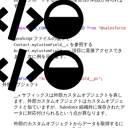
す。
1
import
 PA_CONTACT_CUSTOM_FIELD
 from
 "@salesforce/
JavaScript ファイルの後半で、
を参照する
Contact.myCustomField__c
項目に直接アクセスでき
Account.myCustomField__pc
ます。次に例を示します。
1
paField
 = 
"Account.myCustomField__pc"
;
外部オブジェクト
サフィックスは外部カスタムオブジェクトを表し
__x
ます。外部カスタムオブジェクトはカスタムオブジェ
クトと似ていますが、Salesforce 組織外に保存されたデ
ータに対応付けられるという点が異なります。
外部のカスタムオブジェクトからデータを取得するに