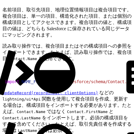
名前項目、取引先項目、地理位置情報項目は複合項目です。
複合項目は、単一の項目、構造化された項目、または個別の
構成項目としてアクセスできます。複合項目の値と、構成項
目の値は、どちらも Salesforce に保存されている同じデータ
にマッピングされます。
読み取り操作では、複合項目またはその構成項目への参照を
インポートできます。たとえば、読み取り操作では、複合項
目
を使用できます。
Contact.Name
1
import
 NAME_FIELD
 from
 "@salesforce/schema/Contact.Nam
などの
updateRecord(recordInput, clientOptions)
関数を使用して複合項目を作成、更新す
lightning/ui*Api
る場合は、構成項目をインポートする必要があります。たと
えば、
ではなく
と
Contact.Name
Contact.FirstName
をインポートします。必須の構成項目を
Contact.LastName
すべて含めてください。たとえば、取引先責任者を作成する
場合は
項目は必須です。
LastName