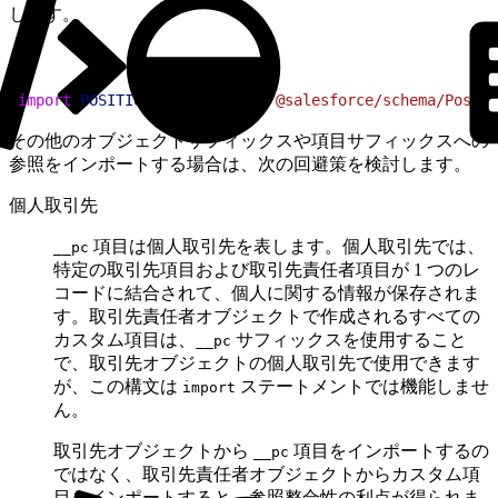
します。
1
import
 POSITION_OBJECT
 from
 "@salesforce/schema/Positi
その他のオブジェクトサフィックスや項目サフィックスへの
参照をインポートする場合は、次の回避策を検討します。
個人取引先
項目は個人取引先を表します。個人取引先では、
__pc
特定の取引先項目および取引先責任者項目が 1 つのレ
コードに結合されて、個人に関する情報が保存されま
す。取引先責任者オブジェクトで作成されるすべての
カスタム項目は、
サフィックスを使用すること
__pc
で、取引先オブジェクトの個人取引先で使用できます
が、この構文は
ステートメントでは機能しませ
import
ん。
取引先オブジェクトから
項目をインポートするの
__pc
ではなく、取引先責任者オブジェクトからカスタム項
目をインポートすると、参照整合性の利点が得られま