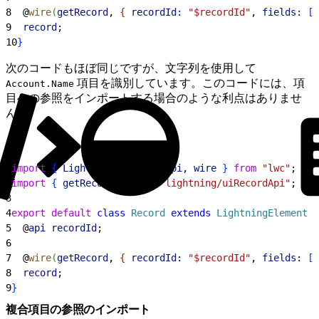
8
  @
wire
(
getRecord
, 
{
recordId:
 "$recordId"
, 
fields:
[
A
9
  record
;
10
}
次のコードもほぼ同じですが、文字列を使用して
項目を識別しています。このコードには、項
Account.Name
目への参照をインポートする場合のような利点はありませ
ん。
1
import
{
LightningElement
, 
api
, 
wire
}
from
 "lwc"
;
2
import
{
getRecord
}
from
 "lightning/uiRecordApi"
;
3
4
export
 default
 class
 Record
 extends
 LightningElement
{
5
  @
api
 recordId
;
6
7
  @
wire
(
getRecord
, 
{
recordId:
 "$recordId"
, 
fields:
[
"
8
  record
;
9
}
複合項目の参照のインポート