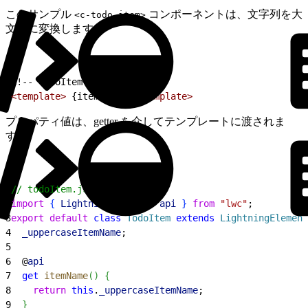
このサンプル
コンポーネントは、文字列を大
<c-todo-item>
文字に変換します。
1
<!-- todoItem.html -->
2
<template>
 {itemName} 
</template>
プロパティ値は、getter を介してテンプレートに渡されま
す。
1
// todoItem.js
2
import
{
LightningElement
, 
api
}
from
 "lwc"
;
3
export
 default
 class
 TodoItem
 extends
 LightningElement
4
  _uppercaseItemName
;
5
6
  @
api
7
  get
 itemName
(
)
{
8
    return
 this
.
_uppercaseItemName
;
9
}