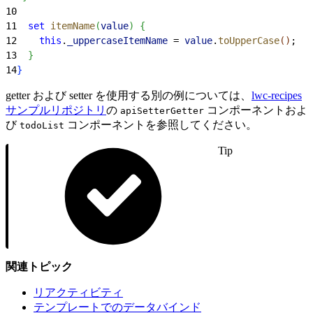
10
11
  set
 itemName
(
value
)
{
12
    this
.
_uppercaseItemName
 = 
value
.
toUpperCase
(
)
;
13
}
14
}
getter および setter を使用する別の例については、
lwc-recipes
サンプルリポジトリ
の
コンポーネントおよ
apiSetterGetter
び
コンポーネントを参照してください。
todoList
Tip
関連トピック
リアクティビティ
テンプレートでのデータバインド