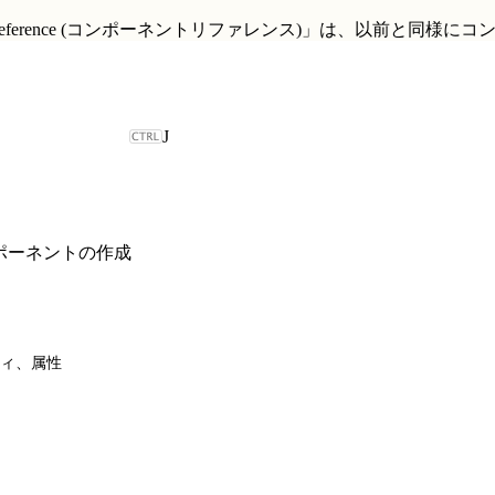
t Reference (コンポーネントリファレンス)」
は、以前と同様にコ
J
b コンポーネントの作成
ィ、属性