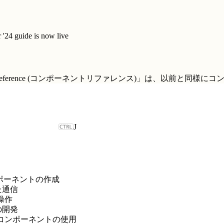
'24 guide is now live
t Reference (コンポーネントリファレンス)」
は、以前と同様にコ
J
b コンポーネントの作成
た通信
の操作
の開発
対象でのコンポーネントの使用