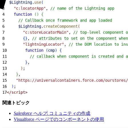
2
  $Lightning
.
use
(
3
    "c:locatorApp"
, 
// name of the Lightning app
4
    function
(
)
{
5
      // Callback once framework and app loaded
6
      $Lightning
.
createComponent
(
7
        "c:storeLocatorMain"
, 
// top-level component o
8
{
}
, 
// attributes to set on the component when
9
        "lightningLocator"
, 
// the DOM location to ins
10
        function
(
cmp
)
{
11
          // callback when component is created and a
12
}
,
13
)
;
14
}
,
15
    "https://universalcontainers.force.com/ourstores/
16
)
;
17
</script>
関連トピック
Salesforce ヘルプ
: コミュニティの作成
Visualforce ページでのコンポーネントの使用