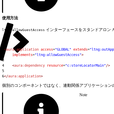
使用方法
インターフェースをスタンドアロン A
ltng:allowGuestAccess
1
<
aura:application
 access
=
"GLOBAL"
 extends
=
"ltng:outApp
2
    implements
=
"ltng:allowGuestAccess"
>
3
4
    <
aura:dependency
 resource
=
"c:storeLocatorMain"
/>
5
6
</
aura:application
>
個別のコンポーネントではなく、連動関係アプリケーション
Note