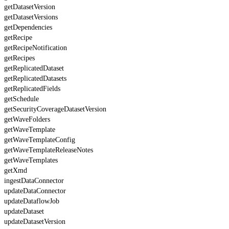
getDatasetVersion
getDatasetVersions
getDependencies
getRecipe
getRecipeNotification
getRecipes
getReplicatedDataset
getReplicatedDatasets
getReplicatedFields
getSchedule
getSecurityCoverageDatasetVersion
getWaveFolders
getWaveTemplate
getWaveTemplateConfig
getWaveTemplateReleaseNotes
getWaveTemplates
getXmd
ingestDataConnector
updateDataConnector
updateDataflowJob
updateDataset
updateDatasetVersion