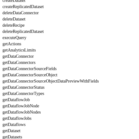
createDataset
createReplicatedDataset
deleteDataConnector
deleteDataset
deleteRecipe
deleteReplicatedDataset
executeQuery
getActions
getAnalyticsLimits
getDataConnector
getDataConnectors
getDataConnectorSourceFields
getDataConnectorSourceObject
getDataConnectorSourceObjectDataPreviewWithFields
getDataConnectorStatus
getDataConnectorTypes
getDataflowJob
getDataflowJobNode
getDataflowJobNodes
getDataflowJobs
getDataflows
getDataset
getDatasets