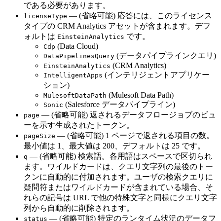
である必要があります。
— (省略可能) 応答には、このライセンス
licenseType
タイプの CRM Analytics アセットが含まれます。デフ
ォルトは
です。
EinsteinAnalytics
(Data Cloud)
Cdp
(データパイプラインクエリ)
DataPipelinesQuery
(CRM Analytics)
EinsteinAnalytics
(インテリジェントアプリケー
IntelligentApps
ション)
(Mulesoft Data Path)
MulesoftDataPath
(Salesforce データパイプライン)
Sonic
— (省略可能) 返されるデータフロージョブのビュ
page
ーを示す生成されたトークン。
— (省略可能) 1 ページで返される項目の数。
pageSize
最小値は 1、最大値は 200、デフォルトは 25 です。
— (省略可能) 検索語。各用語はスペースで区切られ
q
ます。ワイルドカードは、クエリ文字列の最後のトー
クンに自動的に付加されます。ユーザの検索クエリに
疑問符またはワイルドカードが含まれている場合、そ
れらの記号は URL で他の特殊文字と同様にクエリ文字
列から自動的に削除されます。
— (省略可能) 特定のランタイム状況のデータフ
status