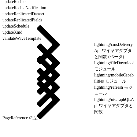
updateRecipe
updateRecipeNotification
updateReplicatedDataset
updateReplicatedFields
updateSchedule
updateXmd
validateWaveTemplate
lightning/cmsDelivery
Api ワイヤアダプタ
と関数 (ベータ)
lightning/fileDownload
モジュール
lightning/mobileCapab
ilities モジュール
lightning/refresh モジ
ュール
lightning/uiGraphQLA
pi ワイヤアダプタと
関数
PageReference の型