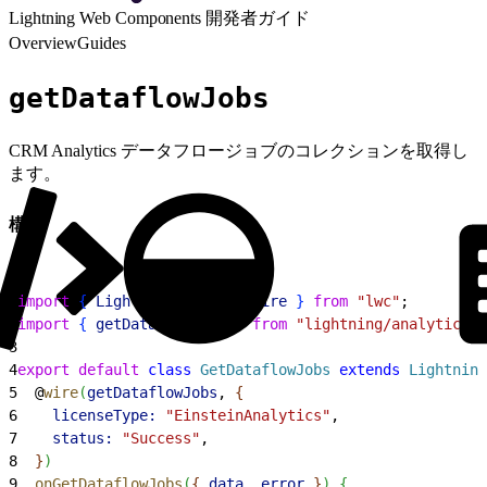
Lightning Web Components 開発者ガイド
Overview
Guides
getDataflowJobs
CRM Analytics データフロージョブのコレクションを取得し
ます。
構文
1
import
{
LightningElement
, 
wire
}
from
 "lwc"
;
2
import
{
getDataflowJobs
}
from
 "lightning/analyticsWa
3
4
export
 default
 class
 GetDataflowJobs
 extends
 Lightning
5
  @
wire
(
getDataflowJobs
, 
{
6
    licenseType:
 "EinsteinAnalytics"
,
7
    status:
 "Success"
,
8
}
)
9
  onGetDataflowJobs
(
{
data
, 
error
}
)
{