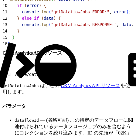
10
    if
(
error
)
{
11
      console
.
log
(
"getDataflowJobs ERROR:"
, 
error
)
;
12
}
else
 if
(
data
)
{
13
      console
.
log
(
"getDataflowJobs RESPONSE:"
, 
data
.
d
14
}
15
}
16
}
CRM Analytics API リソース
1
GET /wave/dataflowjobs
は、この
CRM Analytics API リソース
を使
getDataflowJobs
用します。
パラメータ
— (省略可能) この特定のデータフローに関
dataflowId
連付けられているデータフロージョブのみを含むよう
にコレクションを絞り込みます。ID の先頭が「02K」