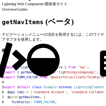
Lightning Web Components 開発者ガイド
Overview
Guides
(ベータ)
getNavItems
ナビゲーションメニューの項目を取得するには、このワイヤ
アダプタを使用します。
構文
1
import
{
LightningElement
, 
wire
}
from
 'lwc'
;
2
import
{
getNavItems
}
from
 'lightning/uiAppsApi'
;
3
import
 FORM_FACTOR
 from
 '@salesforce/client/formFactor
4
5
export
 default
 class
 Example
 extends
 LightningElement
6
  @
api
 tabs
 = 
[
'standard-Account'
, 
'standard-Collabora
7
  @
wire
(
getNavItems
, 
{
8
    formFactor:
 FORM_FACTOR
,