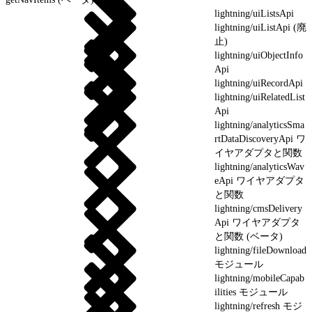
lightning/uiListsApi
lightning/uiListApi (廃
止)
lightning/uiObjectInfo
Api
lightning/uiRecordApi
lightning/uiRelatedList
Api
lightning/analyticsSma
rtDataDiscoveryApi ワ
イヤアダプタと関数
lightning/analyticsWav
eApi ワイヤアダプタ
と関数
lightning/cmsDelivery
Api ワイヤアダプタ
と関数 (ベータ)
lightning/fileDownload
モジュール
lightning/mobileCapab
ilities モジュール
lightning/refresh モジ