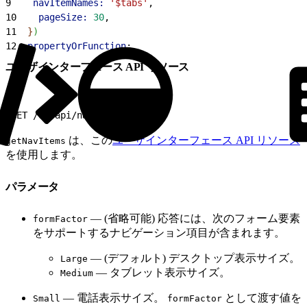
9
    navItemNames:
 '$tabs'
,
10
    pageSize:
 30
,
11
}
)
12
  propertyOrFunction
;
ユーザインターフェース API リソース
1
GET /ui-api/nav-items/
は、この
ユーザインターフェース API リソース
getNavItems
を使用します。
パラメータ
— (省略可能) 応答には、次のフォーム要素
formFactor
をサポートするナビゲーション項目が含まれます。
— (デフォルト) デスクトップ表示サイズ。
Large
— タブレット表示サイズ。
Medium
— 電話表示サイズ。
として渡す値を
Small
formFactor