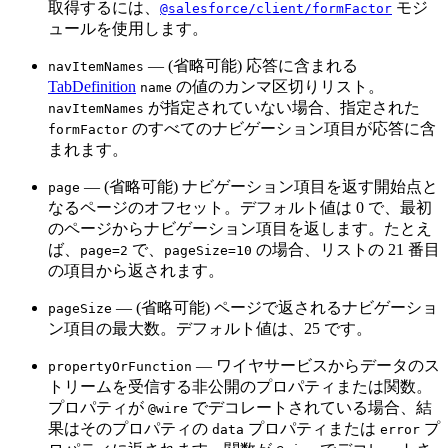
取得するには、
モジ
@salesforce/client/formFactor
ュールを使用します。
— (省略可能) 応答に含まれる
navItemNames
TabDefinition
の値のカンマ区切りリスト。
name
が指定されていない場合、指定された
navItemNames
のすべてのナビゲーション項目が応答に含
formFactor
まれます。
— (省略可能) ナビゲーション項目を返す開始点と
page
なるページのオフセット。デフォルト値は 0 で、最初
のページからナビゲーション項目を返します。たとえ
ば、
で、
の場合、リストの 21 番目
page=2
pageSize=10
の項目から返されます。
— (省略可能) ページで返されるナビゲーショ
pageSize
ン項目の最大数。デフォルト値は、25 です。
— ワイヤサービスからデータのス
propertyOrFunction
トリームを受信する非公開のプロパティまたは関数。
プロパティが
でデコレートされている場合、結
@wire
果はそのプロパティの
プロパティまたは
プ
data
error