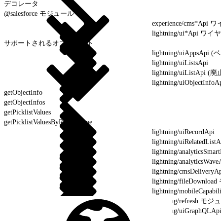
デコレータ
@salesforce モジュール
experience/cms*
lightning/ui*Ap
サポートされるオブジェクト
lightning/uiAppsApi 
lightning/uiListsApi
lightning/uiListApi (廃
lightning/uiObjectInfoA
getObjectInfo
getObjectInfos
getPicklistValues
getPicklistValuesByRecordType
lightning/uiRecordApi
lightning/uiRelatedListA
lightning/analytic
lightning/analyti
lightning/cmsDel
lightning/fileDownl
lightning/mobileCapa
lightning/refresh モ
lightning/uiGrap
PageReference の型