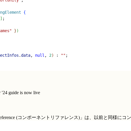
ngElement
{
]
;
ames"
}
)
ectInfos
.
data
, 
null
, 
2
)
 : 
""
;
'24 guide is now live
t Reference (コンポーネントリファレンス)」
は、以前と同様にコ