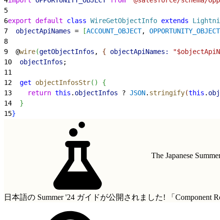
5
6
export
 default
 class
 WireGetObjectInfo
 extends
 Lightni
7
  objectApiNames
 = 
[
ACCOUNT_OBJECT
, 
OPPORTUNITY_OBJECT
8
9
  @
wire
(
getObjectInfos
, 
{
objectApiNames:
 "$objectApiN
10
  objectInfos
;
11
12
  get
 objectInfosStr
(
)
{
13
    return
 this
.
objectInfos
 ? 
JSON
.
stringify
(
this
.
obj
14
}
15
}
The Japanese Summer 
日本語の Summer '24 ガイドが公開されました!
「Componen