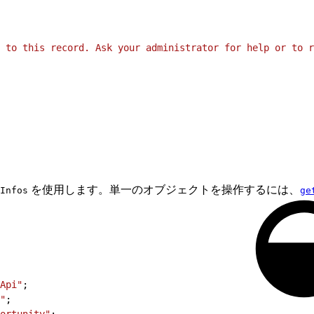
 to this record. Ask your administrator for help or to r
を使用します。単一のオブジェクトを操作するには、
Infos
ge
。
Api"
;
"
;
ortunity"
;