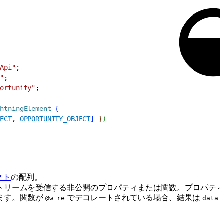
Api"
;
"
;
ortunity"
;
htningElement
{
ECT
, 
OPPORTUNITY_OBJECT
]
}
)
クト
の配列。
トリームを受信する非公開のプロパティまたは関数。プロパテ
ます。関数が
でデコレートされている場合、結果は
@wire
data