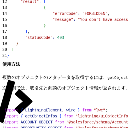
12
      "result"
:
[
13
{
14
                    "errorCode"
:
 "FORBIDDEN"
,
15
                    "message"
:
 "You don't have access
16
}
17
]
,
18
        "statusCode"
:
 403
19
}
20
]
21
}
使用方法
複数のオブジェクトのメタデータを取得するには、
getObject
次の例では、取引先と商談のオブジェクト情報が返されます
1
import
{
LightningElement
, 
wire
}
from
 "lwc"
;
2
import
{
getObjectInfos
}
from
 "lightning/uiObjectInfo
3
import
 ACCOUNT_OBJECT
 from
 "@salesforce/schema/Account
4
import
 OPPORTUNITY_OBJECT
 from
 "@salesforce/schema/Opp