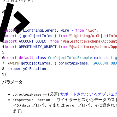
構文
1
import
{
LightningElement
, 
wire
}
from
 "lwc"
;
2
import
{
getObjectInfos
}
from
 "lightning/uiObjectInfo
3
import
 ACCOUNT_OBJECT
 from
 "@salesforce/schema/Account
4
import
 OPPORTUNITY_OBJECT
 from
 "@salesforce/schema/Opp
5
6
export
 default
 class
 GetObjectInfosExample
 extends
 Lig
7
  @
wire
(
getObjectInfos
, 
{
objectApiNames:
[
ACCOUNT_OBJ
8
  propertyOrFunction
;
9
}
パラメータ
— (必須)
サポートされているオブジェ
objectApiNames
— ワイヤサービスからデータのス
propertyOrFunction
ィの
プロパティまたは
プロパティに返され
data
error
ます。