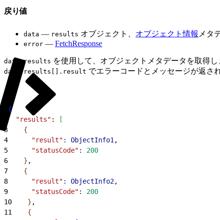
戻り値
—
オブジェクト、
オブジェクト情報
メタ
data
results
—
FetchResponse
error
を使用して、オブジェクトメタデータを取得し
data.results
でエラーコードとメッセージが返さ
data.results[].result
1
{
2
  "results"
: 
[
3
{
4
      "result"
:
 ObjectInfo1
,
5
      "statusCode"
:
 200
6
}
,
7
{
8
      "result"
:
 ObjectInfo2
,
9
      "statusCode"
:
 200
10
}
,
11
{