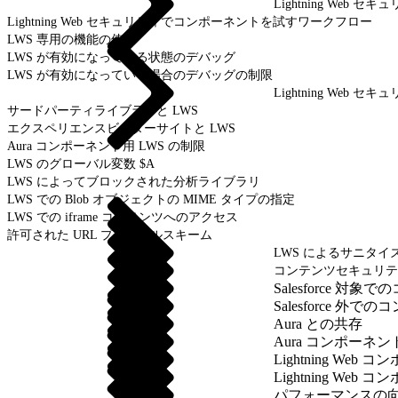
Lightning Web
Lightning Web セキュリティでコンポーネントを試すワークフロー
LWS 専用の機能の使用
LWS が有効になっている状態のデバッグ
LWS が有効になっている場合のデバッグの制限
Lightning Web
サードパーティライブラリと LWS
エクスペリエンスビルダーサイトと LWS
Aura コンポーネント用 LWS の制限
LWS のグローバル変数 $A
LWS によってブロックされた分析ライブラリ
LWS での Blob オブジェクトの MIME タイプの指定
LWS での iframe コンテンツへのアクセス
許可された URL プロトコルスキーム
LWS によるサニタイ
コンテンツセキュリテ
Salesforce 
Salesforce 外
Aura との共存
Aura コンポーネ
Lightning We
Lightning We
パフォーマンスの