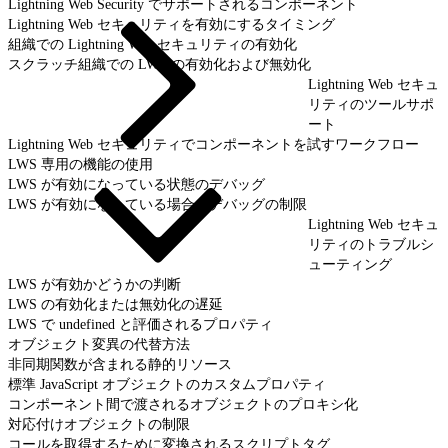
Lightning Web Security でサポートされるコンポーネント
Lightning Web セキュリティを有効にするタイミング
組織での Lightning Web セキュリティの有効化
スクラッチ組織での LWS の有効化および無効化
Lightning Web セキュ
リティのツールサポ
ート
Lightning Web セキュリティでコンポーネントを試すワークフロー
LWS 専用の機能の使用
LWS が有効になっている状態のデバッグ
LWS が有効になっている場合のデバッグの制限
Lightning Web セキュ
リティのトラブルシ
ューティング
LWS が有効かどうかの判断
LWS の有効化または無効化の遅延
LWS で undefined と評価されるプロパティ
オブジェクト変異の代替方法
非同期関数が含まれる静的リソース
標準 JavaScript オブジェクトのカスタムプロパティ
コンポーネント間で渡されるオブジェクトのプロキシ化
対応付けオブジェクトの制限
コールを取得するために変換されるスクリプトタグ