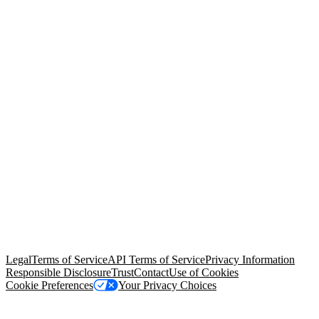
© Copyright 2026 Salesforce, Inc.
All rights reserved
. Various
trademarks held by their respective owners. Salesforce, Inc.
Salesforce Tower, 415 Mission Street, 3rd Floor, San Francisco, CA
94105, United States
Legal
Terms of Service
API Terms of Service
Privacy Information
Responsible Disclosure
Trust
Contact
Use of Cookies
Cookie Preferences
Your Privacy Choices