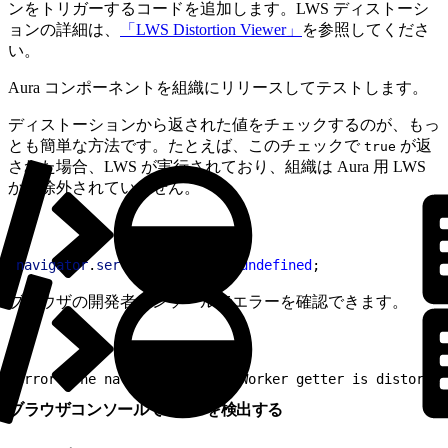
ンをトリガーするコードを追加します。LWS ディストーシ
ョンの詳細は、
「LWS Distortion Viewer」
を参照してくださ
い。
Aura コンポーネントを組織にリリースしてテストします。
ディストーションから返された値をチェックするのが、もっ
とも簡単な方法です。たとえば、このチェックで
が返
true
された場合、LWS が実行されており、組織は Aura 用 LWS
から除外されていません。
1
navigator
.
serviceWorker
 === 
undefined
;
ブラウザの開発者コンソールでエラーを確認できます。
1
error: The navigator.serviceWorker getter is distorted
ブラウザコンソールで LWS を検出する