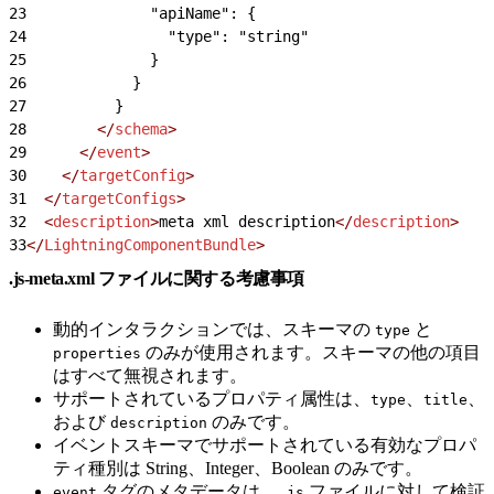
23
              "apiName": {
24
                "type": "string"
25
              }
26
            }
27
          }
28
        </
schema
>
29
      </
event
>
30
    </
targetConfig
>
31
  </
targetConfigs
>
32
  <
description
>
meta xml description
</
description
>
33
</
LightningComponentBundle
>
.js-meta.xml ファイルに関する考慮事項
動的インタラクションでは、スキーマの
と
type
のみが使用されます。スキーマの他の項目
properties
はすべて無視されます。
サポートされているプロパティ属性は、
、
、
type
title
および
のみです。
description
イベントスキーマでサポートされている有効なプロパ
ティ種別は String、Integer、Boolean のみです。
タグのメタデータは、
ファイルに対して検証
event
.js