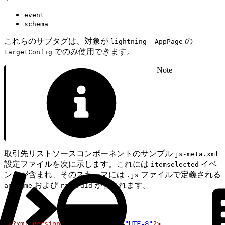
event
schema
これらのサブタグは、対象が
の
lightning__AppPage
でのみ使用できます。
targetConfig
Note
取引先リストソースコンポーネントのサンプル
js-meta.xml
設定ファイルを次に示します。これには
イベ
itemselected
ントが含まれ、そのスキーマには
ファイルで定義される
.js
および
が含まれます。
apiName
recordId
1
<?xml
 version
=
"1.0"
 encoding
=
"UTF-8"
?>