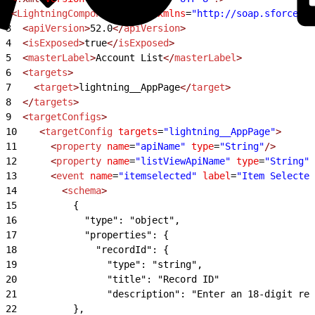
2
<
LightningComponentBundle
 xmlns
=
"http://soap.sforce.co
3
  <
apiVersion
>
52.0
</
apiVersion
>
4
  <
isExposed
>
true
</
isExposed
>
5
  <
masterLabel
>
Account List
</
masterLabel
>
6
  <
targets
>
7
    <
target
>
lightning__AppPage
</
target
>
8
  </
targets
>
9
  <
targetConfigs
>
10
    <
targetConfig
 targets
=
"lightning__AppPage"
>
11
      <
property
 name
=
"apiName"
 type
=
"String"
/>
12
      <
property
 name
=
"listViewApiName"
 type
=
"String"
/
13
      <
event
 name
=
"itemselected"
 label
=
"Item Selected
14
        <
schema
>
15
          {
16
            "type": "object",
17
            "properties": {
18
              "recordId": {
19
                "type": "string",
20
                "title": "Record ID"
21
                "description": "Enter an 18-digit rec
22
          },