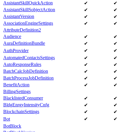
AssistantSkillQuickAction
✔
✔
AssistantSkillSobjectAction
✔
✔
AssistantVersion
✔
✔
AssociationEngineSettings
✔
✔
AttributeDefinition2
Audience
✔
✔
AuraDefinitionBundle
✔
✔
AuthProvider
✔
✔
AutomatedContactsSettings
✔
✔
AutoResponseRules
✔
✔
BatchCalcJobDefinition
✔
✔
BatchProcessJobDefinition
✔
✔
BenefitAction
✔
✔
BillingSettings
BlacklistedConsumer
✔
✔
BldgEnrgyIntensityCnfg
✔
✔
BlockchainSettings
✔
✔
Bot
✔
✔
BotBlock