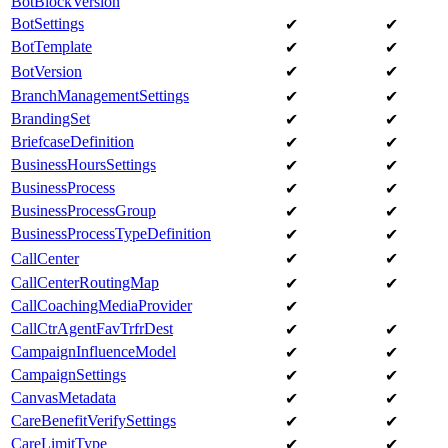
BotBlockVersion
BotSettings
✔
✔
BotTemplate
✔
✔
BotVersion
✔
✔
BranchManagementSettings
✔
✔
BrandingSet
✔
✔
BriefcaseDefinition
✔
✔
BusinessHoursSettings
✔
✔
BusinessProcess
✔
✔
BusinessProcessGroup
✔
✔
BusinessProcessTypeDefinition
✔
✔
CallCenter
✔
✔
CallCenterRoutingMap
✔
✔
CallCoachingMediaProvider
✔
CallCtrAgentFavTrfrDest
✔
✔
CampaignInfluenceModel
✔
✔
CampaignSettings
✔
✔
CanvasMetadata
✔
✔
CareBenefitVerifySettings
✔
✔
CareLimitType
✔
✔