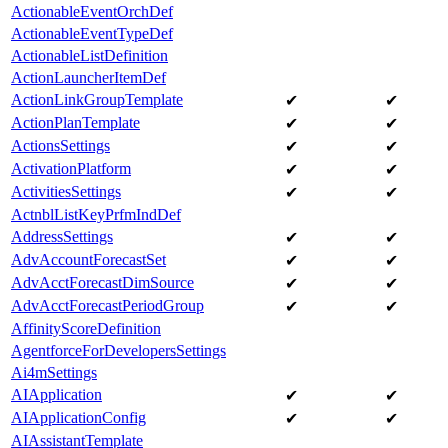
ActionableEventOrchDef
ActionableEventTypeDef
ActionableListDefinition
ActionLauncherItemDef
ActionLinkGroupTemplate
✔
✔
ActionPlanTemplate
✔
✔
ActionsSettings
✔
✔
ActivationPlatform
✔
✔
ActivitiesSettings
✔
✔
ActnblListKeyPrfmIndDef
AddressSettings
✔
✔
AdvAccountForecastSet
✔
✔
AdvAcctForecastDimSource
✔
✔
AdvAcctForecastPeriodGroup
✔
✔
AffinityScoreDefinition
AgentforceForDevelopersSettings
Ai4mSettings
AIApplication
✔
✔
AIApplicationConfig
✔
✔
AIAssistantTemplate