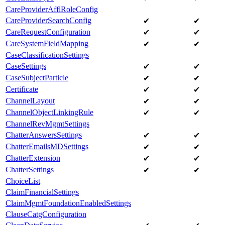
CareProviderAfflRoleConfig
CareProviderSearchConfig
✔
✔
CareRequestConfiguration
✔
✔
CareSystemFieldMapping
✔
✔
CaseClassificationSettings
CaseSettings
✔
✔
CaseSubjectParticle
✔
✔
Certificate
✔
✔
ChannelLayout
✔
✔
ChannelObjectLinkingRule
✔
✔
ChannelRevMgmtSettings
ChatterAnswersSettings
✔
✔
ChatterEmailsMDSettings
✔
✔
ChatterExtension
✔
✔
ChatterSettings
✔
✔
ChoiceList
ClaimFinancialSettings
ClaimMgmtFoundationEnabledSettings
ClauseCatgConfiguration