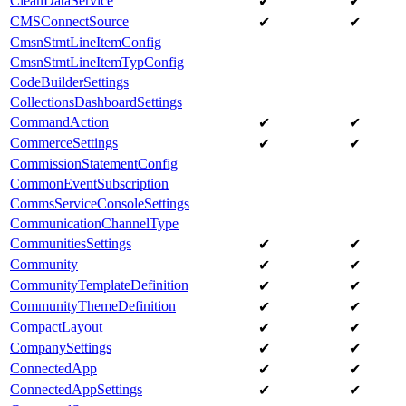
CleanDataService
✔
✔
CMSConnectSource
✔
✔
CmsnStmtLineItemConfig
CmsnStmtLineItemTypConfig
CodeBuilderSettings
CollectionsDashboardSettings
CommandAction
✔
✔
CommerceSettings
✔
✔
CommissionStatementConfig
CommonEventSubscription
CommsServiceConsoleSettings
CommunicationChannelType
CommunitiesSettings
✔
✔
Community
✔
✔
CommunityTemplateDefinition
✔
✔
CommunityThemeDefinition
✔
✔
CompactLayout
✔
✔
CompanySettings
✔
✔
ConnectedApp
✔
✔
ConnectedAppSettings
✔
✔