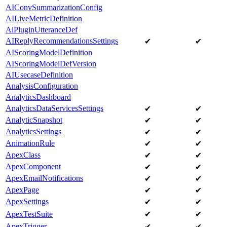
AIConvSummarizationConfig
AILiveMetricDefinition
AiPluginUtteranceDef
AIReplyRecommendationsSettings
✔
✔
AIScoringModelDefinition
AIScoringModelDefVersion
AIUsecaseDefinition
AnalysisConfiguration
AnalyticsDashboard
AnalyticsDataServicesSettings
✔
✔
AnalyticSnapshot
✔
✔
AnalyticsSettings
✔
✔
AnimationRule
✔
✔
ApexClass
✔
✔
ApexComponent
✔
✔
ApexEmailNotifications
✔
✔
ApexPage
✔
✔
ApexSettings
✔
✔
ApexTestSuite
✔
✔
ApexTrigger
✔
✔