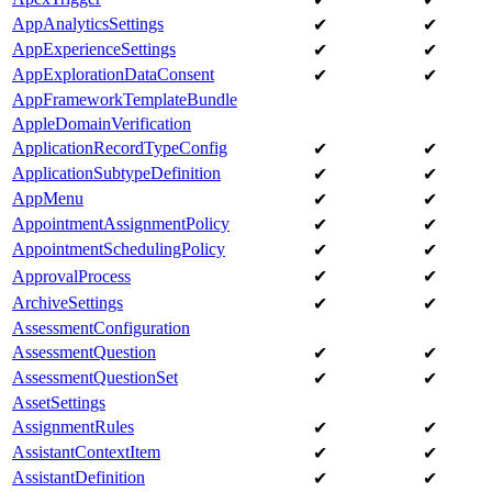
AppAnalyticsSettings
✔
✔
AppExperienceSettings
✔
✔
AppExplorationDataConsent
✔
✔
AppFrameworkTemplateBundle
AppleDomainVerification
ApplicationRecordTypeConfig
✔
✔
ApplicationSubtypeDefinition
✔
✔
AppMenu
✔
✔
AppointmentAssignmentPolicy
✔
✔
AppointmentSchedulingPolicy
✔
✔
ApprovalProcess
✔
✔
ArchiveSettings
✔
✔
AssessmentConfiguration
AssessmentQuestion
✔
✔
AssessmentQuestionSet
✔
✔
AssetSettings
AssignmentRules
✔
✔
AssistantContextItem
✔
✔
AssistantDefinition
✔
✔