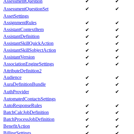
AssessmentQuestion
✔
✔
AssessmentQuestionSet
✔
✔
AssetSettings
AssignmentRules
✔
✔
AssistantContextItem
✔
✔
AssistantDefinition
✔
✔
AssistantSkillQuickAction
✔
✔
AssistantSkillSobjectAction
✔
✔
AssistantVersion
✔
✔
AssociationEngineSettings
✔
✔
AttributeDefinition2
Audience
✔
✔
AuraDefinitionBundle
✔
✔
AuthProvider
✔
✔
AutomatedContactsSettings
AutoResponseRules
✔
✔
BatchCalcJobDefinition
✔
✔
BatchProcessJobDefinition
✔
✔
BenefitAction
✔
✔
BillingSettings
✔
✔