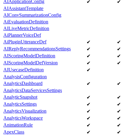
AIApplicationConfig
✔
✔
AIAssistantTemplate
AIConvSummarizationConfig
AiEvaluationDefinition
AILiveMetricDefinition
AiPlannerVoiceDef
AiPluginUtteranceDef
✔
✔
AIReplyRecommendationsSettings
✔
✔
AIScoringModelDefinition
✔
✔
AIScoringModelDefVersion
✔
✔
AIUsecaseDefinition
✔
AnalysisConfiguration
AnalyticsDashboard
✔
✔
AnalyticsDataServicesSettings
AnalyticSnapshot
✔
✔
AnalyticsSettings
✔
✔
AnalyticsVisualization
✔
✔
AnalyticsWorkspace
✔
✔
AnimationRule
✔
✔
ApexClass
✔
✔