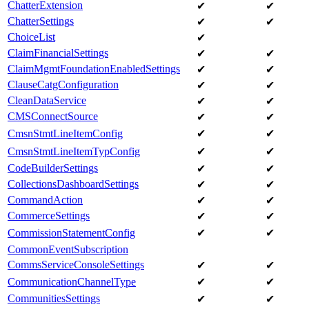
ChatterExtension
✔
✔
ChatterSettings
✔
✔
ChoiceList
✔
ClaimFinancialSettings
✔
✔
ClaimMgmtFoundationEnabledSettings
✔
✔
ClauseCatgConfiguration
✔
✔
CleanDataService
✔
✔
CMSConnectSource
✔
✔
CmsnStmtLineItemConfig
✔
✔
CmsnStmtLineItemTypConfig
✔
✔
CodeBuilderSettings
✔
✔
CollectionsDashboardSettings
✔
✔
CommandAction
✔
✔
CommerceSettings
✔
✔
CommissionStatementConfig
✔
✔
CommonEventSubscription
CommsServiceConsoleSettings
✔
✔
CommunicationChannelType
✔
✔
CommunitiesSettings
✔
✔