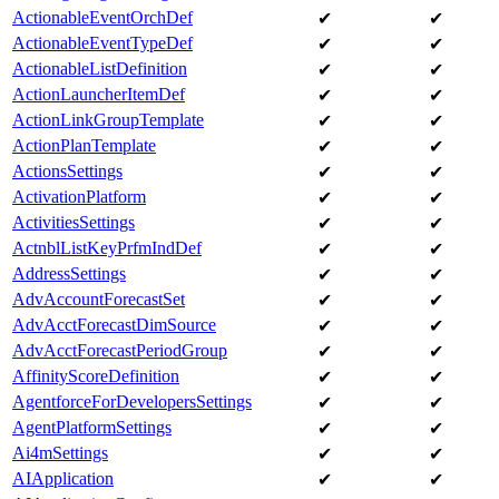
ActionableEventOrchDef
✔
✔
ActionableEventTypeDef
✔
✔
ActionableListDefinition
✔
✔
ActionLauncherItemDef
✔
✔
ActionLinkGroupTemplate
✔
✔
ActionPlanTemplate
✔
✔
ActionsSettings
✔
✔
ActivationPlatform
✔
✔
ActivitiesSettings
✔
✔
ActnblListKeyPrfmIndDef
✔
✔
AddressSettings
✔
✔
AdvAccountForecastSet
✔
✔
AdvAcctForecastDimSource
✔
✔
AdvAcctForecastPeriodGroup
✔
✔
AffinityScoreDefinition
✔
✔
AgentforceForDevelopersSettings
✔
✔
AgentPlatformSettings
✔
✔
Ai4mSettings
✔
✔
AIApplication
✔
✔