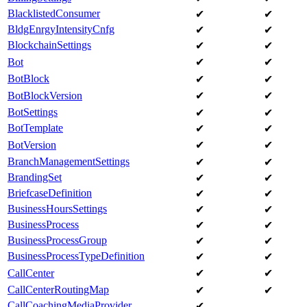
BlacklistedConsumer
✔
✔
BldgEnrgyIntensityCnfg
✔
✔
BlockchainSettings
✔
✔
Bot
✔
✔
BotBlock
✔
✔
BotBlockVersion
✔
✔
BotSettings
✔
✔
BotTemplate
✔
✔
BotVersion
✔
✔
BranchManagementSettings
✔
✔
BrandingSet
✔
✔
BriefcaseDefinition
✔
✔
BusinessHoursSettings
✔
✔
BusinessProcess
✔
✔
BusinessProcessGroup
✔
✔
BusinessProcessTypeDefinition
✔
✔
CallCenter
✔
✔
CallCenterRoutingMap
✔
✔
CallCoachingMediaProvider
✔