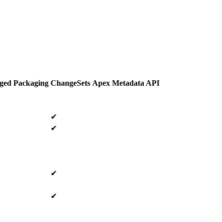
ed Packaging
ChangeSets
Apex Metadata API
✔
✔
✔
✔