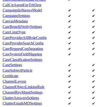
CallCtrAgentFavTrfrDest
CampaignInfluenceModel
✔
✔
CampaignSettings
✔
✔
CanvasMetadata
✔
✔
CareBenefitVerifySettings
✔
✔
CareLimitType
✔
✔
CareProviderAfflRoleConfig
✔
✔
CareProviderSearchConfig
✔
✔
CareRequestConfiguration
✔
✔
CareSystemFieldMapping
✔
✔
CaseClassificationSettings
CaseSettings
✔
✔
CaseSubjectParticle
✔
✔
Certificate
✔
✔
ChannelLayout
✔
✔
ChannelObjectLinkingRule
✔
✔
ChannelRevMgmtSettings
✔
✔
ChatterAnswersSettings
✔
✔
ChatterEmailsMDSettings
✔
✔