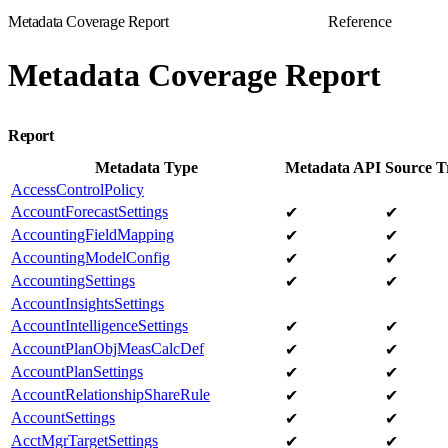
Metadata Coverage Report
Reference
Metadata Coverage Report
Report
Metadata Type
Metadata API
Source T
AccessControlPolicy
AccountForecastSettings
✔
✔
AccountingFieldMapping
✔
✔
AccountingModelConfig
✔
✔
AccountingSettings
✔
✔
AccountInsightsSettings
AccountIntelligenceSettings
✔
✔
AccountPlanObjMeasCalcDef
✔
✔
AccountPlanSettings
✔
✔
AccountRelationshipShareRule
✔
✔
AccountSettings
✔
✔
AcctMgrTargetSettings
✔
✔