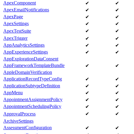
ApexComponent
✔
✔
ApexEmailNotifications
✔
✔
ApexPage
✔
✔
ApexSettings
✔
✔
ApexTestSuite
✔
✔
ApexTrigger
✔
✔
AppAnalyticsSettings
✔
✔
AppExperienceSettings
✔
✔
AppExplorationDataConsent
AppFrameworkTemplateBundle
✔
✔
AppleDomainVerification
ApplicationRecordTypeConfig
✔
✔
ApplicationSubtypeDefinition
✔
✔
AppMenu
✔
✔
AppointmentAssignmentPolicy
✔
✔
AppointmentSchedulingPolicy
✔
✔
ApprovalProcess
✔
✔
ArchiveSettings
AssessmentConfiguration
✔
✔