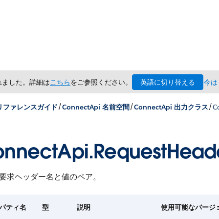
英語に切り替える
されました。詳細は
こちら
をご参照ください。
今は
/
/
/
x リファレンスガイド
ConnectApi 名前空間
ConnectApi 出力クラス
C
nnectApi.RequestHead
P 要求ヘッダー名と値のペア。
パティ名
型
説明
使用可能なバージ