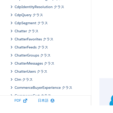
CdpIdentityResolution クラス
CdpQuery クラス
CdpSegment クラス
Chatter クラス
ChatterFavorites クラス
ChatterFeeds クラス
ChatterGroups クラス
ChatterMessages クラス
ChatterUsers クラス
Clm クラス
CommerceBuyerExperience クラス
CommerceCart クラス
PDF
日本語
CommerceCatalog クラス
CommercePromotions クラス