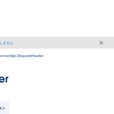
しません
onnectApi.RequestHeader
er
ョン