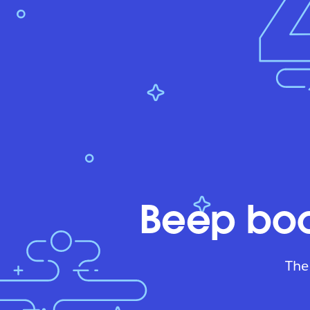
Beep boo
The