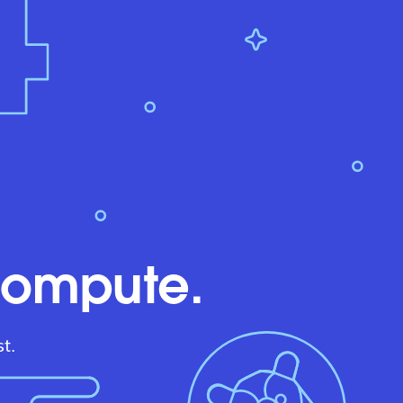
compute.
t.