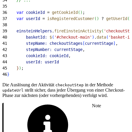
35
36
    var
 cookieId
 = 
getCookieId
(
)
;
37
    var
 userId
 = 
isRegisteredCustomer
(
)
 ? 
getUserId
(
)
38
39
    einsteinHelpers
.
fireEinsteinActivity
(
'checkoutSte
40
        basketId:
 $
(
'#checkout-main'
)
.
data
(
'basket-id
41
        stepName:
 checkoutStages
[
currentStage
]
,
42
        stepNumber:
 currentStage
,
43
        cookieId:
 cookieId
,
44
        userId:
 userId
45
}
)
;
46
}
Die Auslösung der Aktivität
in der Methode
checkoutStep
stellt sicher, dass jeder Übergang von einer Checkout-
updateUrl
Phase zur nächsten (oder vorhergehenden) verfolgt wird.
Note