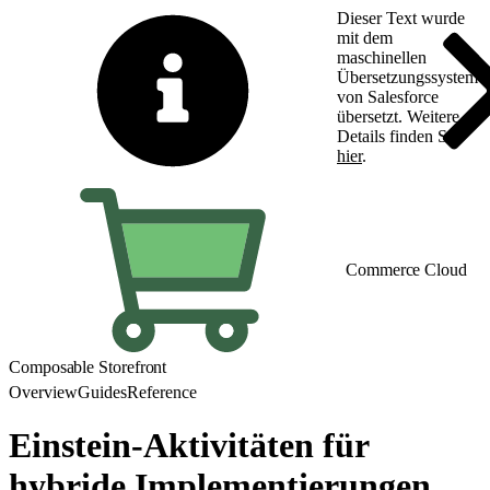
Dieser Text wurde
mit dem
maschinellen
Übersetzungssystem
von Salesforce
übersetzt. Weitere
Details finden Sie
hier
.
Zu Englisch wechseln
Commerce Cloud
Composable Storefront
Overview
Guides
Reference
Einstein-Aktivitäten für
hybride Implementierungen