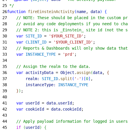
25
 */
26
function
 fireEinsteinActivity
(
name
, 
data
)
{
27
    // NOTE: These should be placed in the custom pr
28
    // avoid any code deployments if you need to chan
29
    // NOTE 2: this is _Einstein_ site id (not the sa
30
    var
 SITE_ID
 = 
'$YOUR_SITE_ID'
;
31
    var
 CLIENT_ID
 = 
'$YOUR_CLIENT_ID'
;
32
    // Reports & Dashboards will only show data that'
33
    var
 INSTANCE_TYPE
 = 
'prd'
;
34
35
    // Assign the realm to the data.
36
    var
 activityData
 = 
Object
.
assign
(
data
, 
{
37
        realm:
 SITE_ID
.
split
(
'-'
)
[
0
]
,
38
        instanceType:
 INSTANCE_TYPE
39
}
)
;
40
41
    var
 userId
 = 
data
.
userId
;
42
    var
 cookieId
 = 
data
.
cookieId
;
43
44
    // Apply payload information for logged in users.
45
    if
(
userId
)
{