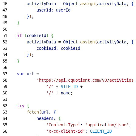
46
        activityData
 = 
Object
.
assign
(
activityData
, 
{
47
            userId:
 userId
48
}
)
;
49
}
50
51
    if
(
cookieId
)
{
52
        activityData
 = 
Object
.
assign
(
activityData
, 
{
53
            cookieId:
 cookieId
54
}
)
;
55
}
56
57
    var
 url
 =
58
            'https://api.cquotient.com/v3/activities'
59
                '/'
 + 
SITE_ID
 +
60
                '/'
 + 
name
;
61
62
    try
{
63
        fetch
(
url
, 
{
64
            headers:
{
65
                'Content-Type'
:
 'application/json'
,
66
                'x-cq-client-id'
:
 CLIENT_ID