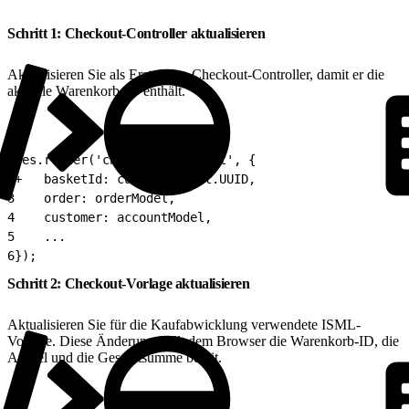
Schritt 1: Checkout-Controller aktualisieren
Aktualisieren Sie als Erstes den Checkout-Controller, damit er die
aktuelle Warenkorb-ID enthält.
1
res.render('checkout/checkout', {
2
+   basketId: currentBasket.UUID,
3
    order: orderModel,
4
    customer: accountModel,
5
    ...
6
});
Schritt 2: Checkout-Vorlage aktualisieren
Aktualisieren Sie für die Kaufabwicklung verwendete ISML-
Vorlage. Diese Änderung stellt dem Browser die Warenkorb-ID, die
Artikel und die Gesamtsumme bereit.