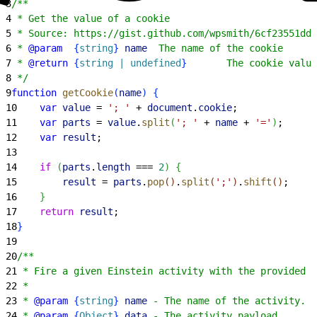
3
/**
4
 * Get the value of a cookie
5
 * Source: https://gist.github.com/wpsmith/6cf23551dd1
6
 * 
@param
{
string
}
 name
  The name of the cookie
7
 * 
@return
{
string | undefined
}
       The cookie value
8
 */
9
function
 getCookie
(
name
)
{
10
    var
 value
 = 
'; '
 + 
document
.
cookie
;
11
    var
 parts
 = 
value
.
split
(
'; '
 + 
name
 + 
'='
)
;
12
    var
 result
;
13
14
    if
(
parts
.
length
 === 
2
)
{
15
        result
 = 
parts
.
pop
(
)
.
split
(
';'
)
.
shift
(
)
;
16
}
17
    return
 result
;
18
}
19
20
/**
21
 * Fire a given Einstein activity with the provided d
22
 *
23
 * 
@param
{
string
}
 name
 - The name of the activity.
24
 * 
@param
{
Object
}
 data
 - The activity payload.