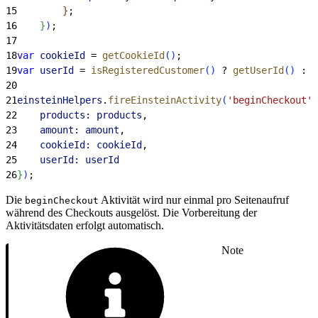
15
}
;
16
}
)
;
17
18
var
 cookieId
 = 
getCookieId
(
)
;
19
var
 userId
 = 
isRegisteredCustomer
(
)
 ? 
getUserId
(
)
 : 
u
20
21
einsteinHelpers
.
fireEinsteinActivity
(
'beginCheckout'
,
22
    products:
 products
,
23
    amount:
 amount
,
24
    cookieId:
 cookieId
,
25
    userId:
 userId
26
}
)
;
Die
Aktivität wird nur einmal pro Seitenaufruf
beginCheckout
während des Checkouts ausgelöst. Die Vorbereitung der
Aktivitätsdaten erfolgt automatisch.
Note