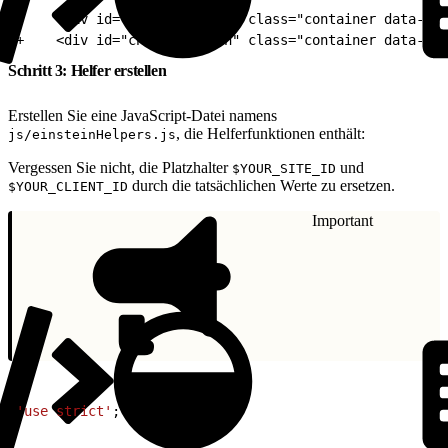
1
-    <div id="checkout-main" class="container data-ch
2
+    <div id="checkout-main" class="container data-che
Schritt 3: Helfer erstellen
Erstellen Sie eine JavaScript-Datei namens
, die Helferfunktionen enthält:
js/einsteinHelpers.js
Vergessen Sie nicht, die Platzhalter
und
$YOUR_SITE_ID
durch die tatsächlichen Werte zu ersetzen.
$YOUR_CLIENT_ID
Important
1
'use strict'
;
2