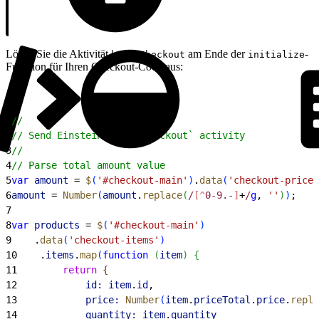
Lösen Sie die Aktivität
am Ende der
-
beginCheckout
initialize
Funktion für Ihren Checkout-Code aus:
1
//
2
// Send Einstein `beginCheckout` activity
3
//
4
// Parse total amount value
5
var
 amount
 = 
$
(
'#checkout-main'
)
.
data
(
'checkout-price-
6
amount
 = 
Number
(
amount
.
replace
(
/
[^
0-9.-
]
+
/
g
, 
''
)
)
;
7
8
var
 products
 = 
$
(
'#checkout-main'
)
9
    .
data
(
'checkout-items'
)
10
    .
items
.
map
(
function
(
item
)
{
11
        return
{
12
            id:
 item
.
id
,
13
            price:
 Number
(
item
.
priceTotal
.
price
.
repla
14
            quantity:
 item
.
quantity