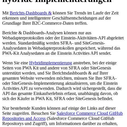
Mit
Berichts-Dashboards &
können Sie Trends im Laufe der Zeit
erkennen und intelligentere Geschäftsentscheidungen auf der
Grundlage Ihrer B2C-Commerce-Daten treffen.
Berichte & Dashboards-Analysen können nur aus
Webadapterprotokollen oder der Einstein-Aktivitäten-API abgeleitet
werden. Standardmäßig werden SFRA- und SiteGenesis-
Analysedaten in Webadapterprotokollen gespeichert, während das
PWA-Kit Analysedaten an die Einstein Activities API sendet.
Wenn Sie eine
Hybridimplementierung
anstreben, bei der einige
Seiten von PWA Kit und andere von SFRA oder SiteGenesis
unterstützt werden, und Sie Berichtsdashboards & auf Ihrer
gesamten Website verwenden möchten, müssen Sie Ihre SFRA-
oder SiteGenesis-Implementierung aktualisieren, um die Einstein
Activities API zu verwenden. Dadurch wird sichergestellt, dass die
API das gesamte Einkaufserlebnis erfasst, unabhängig davon, ob
sich der Käufer in PWA Kit, SFRA oder SiteGenesis befindet.
Nur bestehende Kunden können auf einige der Links auf dieser
Seite zugreifen. Besuchen Sie
Salesforce Commerce Cloud GitHub
Repositories and Access
(Salesforce Commerce Cloud GitHub
Repositorys und Zugriff), um Informationen darüber zu erhalten,