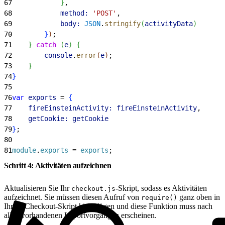
67
}
,
68
            method:
 'POST'
,
69
            body:
 JSON
.
stringify
(
activityData
)
70
}
)
;
71
}
catch
(
e
)
{
72
        console
.
error
(
e
)
;
73
}
74
}
75
76
var
 exports
 = 
{
77
    fireEinsteinActivity:
 fireEinsteinActivity
,
78
    getCookie:
 getCookie
79
}
;
80
81
module
.
exports
 = 
exports
;
Schritt 4: Aktivitäten aufzeichnen
Aktualisieren Sie Ihr
-Skript, sodass es Aktivitäten
checkout.js
aufzeichnet. Sie müssen diesen Aufruf von
ganz oben in
require()
Ihrem Checkout-Skript hinzufügen und diese Funktion muss nach
allen vorhandenen Importvorgängen erscheinen.