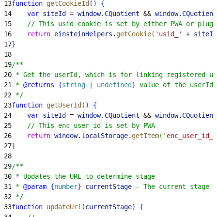
13
function
 getCookieId
(
)
{
14
    var
 siteId
 = 
window
.
CQuotient
 && 
window
.
CQuotient
15
    // This usid cookie is set by either PWA or plugi
16
    return
 einsteinHelpers
.
getCookie
(
'usid_'
 + 
siteId
17
}
18
19
/**
20
 * Get the userId, which is for linking registered us
21
 * 
@returns
{
string | undefined
}
 value of the userId 
22
 */
23
function
 getUserId
(
)
{
24
    var
 siteId
 = 
window
.
CQuotient
 && 
window
.
CQuotient
25
    // This enc_user_id is set by PWA
26
    return
 window
.
localStorage
.
getItem
(
'enc_user_id_'
27
}
28
29
/**
30
 * Updates the URL to determine stage
31
 * 
@param
{
number
}
 currentStage
 - The current stage t
32
 */
33
function
 updateUrl
(
currentStage
)
{
34
    // ...