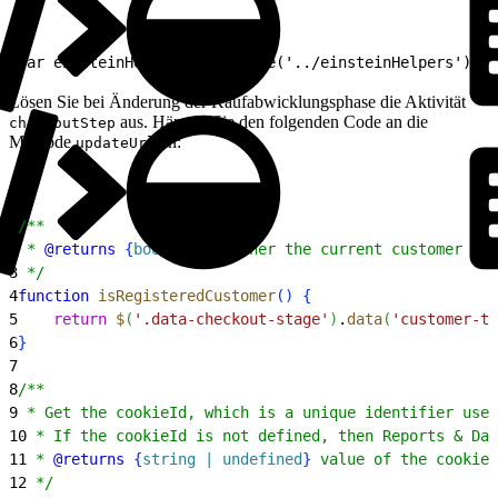
1
var einsteinHelpers = require('../einsteinHelpers');
Lösen Sie bei Änderung der Kaufabwicklungsphase die Aktivität
aus. Hängen Sie den folgenden Code an die
checkoutStep
Methode
an:
updateUrl
1
/**
2
 * 
@returns
{
boolean
}
 whether the current customer is 
3
 */
4
function
 isRegisteredCustomer
(
)
{
5
    return
 $
(
'.data-checkout-stage'
)
.
data
(
'customer-ty
6
}
7
8
/**
9
 * Get the cookieId, which is a unique identifier used
10
 * If the cookieId is not defined, then Reports & Das
11
 * 
@returns
{
string | undefined
}
 value of the cookieI
12
 */