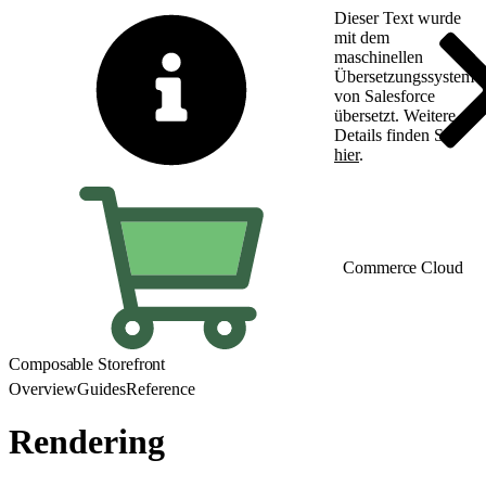
Dieser Text wurde
mit dem
maschinellen
Übersetzungssystem
von Salesforce
übersetzt. Weitere
Details finden Sie
hier
.
Zu Englisch wechseln
Commerce Cloud
Composable Storefront
Overview
Guides
Reference
Rendering