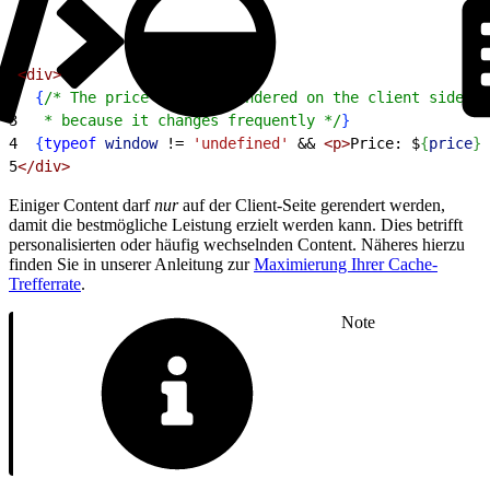
1
<
div
>
2
{
/* The price is only rendered on the client side,
3
   * because it changes frequently */
}
4
{
typeof
 window
 !=
 'undefined'
 &&
<
p
>
Price: $
{
price
}
<
5
<
/div
>
Einiger Content darf
nur
auf der Client-Seite gerendert werden,
damit die bestmögliche Leistung erzielt werden kann. Dies betrifft
personalisierten oder häufig wechselnden Content. Näheres hierzu
finden Sie in unserer Anleitung zur
Maximierung Ihrer Cache-
Trefferrate
.
Note