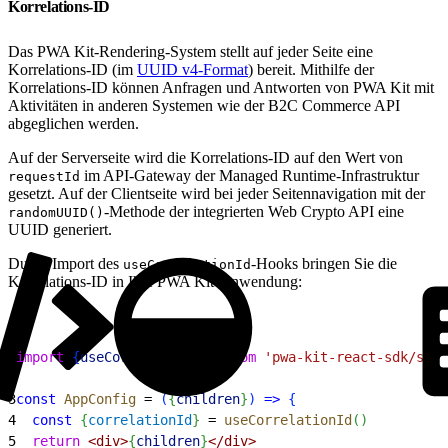
Korrelations-ID
Das PWA Kit-Rendering-System stellt auf jeder Seite eine
Korrelations-ID (im
UUID v4-Format
) bereit. Mithilfe der
Korrelations-ID können Anfragen und Antworten von PWA Kit mit
Aktivitäten in anderen Systemen wie der B2C Commerce API
abgeglichen werden.
Auf der Serverseite wird die Korrelations-ID auf den Wert von
im API-Gateway der Managed Runtime-Infrastruktur
requestId
gesetzt. Auf der Clientseite wird bei jeder Seitennavigation mit der
-Methode der integrierten Web Crypto API eine
randomUUID()
UUID generiert.
Durch Import des
-Hooks bringen Sie die
useCorrelationId
Korrelations-ID in Ihre PWA Kit-Anwendung:
1
import
{
useCorrelationId
}
from
 'pwa-kit-react-sdk/ssr/
2
3
const
 AppConfig
 = 
(
{
children
}
)
=
>
{
4
  const
{
correlationId
}
 = 
useCorrelationId
(
)
5
  return
<
div
>
{
children
}
<
/div
>