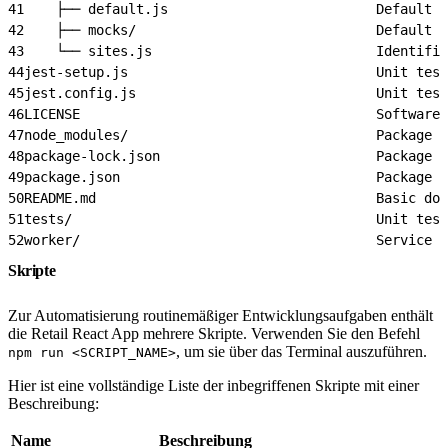
41
    ├── default.js                          Default c
42
    ├── mocks/                              Default c
43
    └── sites.js                            Identifie
44
jest-setup.js                               Unit test
45
jest.config.js                              Unit test
46
LICENSE                                     Software 
47
node_modules/                               Package d
48
package-lock.json                           Package c
49
package.json                                Package c
50
README.md                                   Basic doc
51
tests/                                      Unit test
52
worker/                                     Service w
Skripte
Zur Automatisierung routinemäßiger Entwicklungsaufgaben enthält
die Retail React App mehrere Skripte. Verwenden Sie den Befehl
, um sie über das Terminal auszuführen.
npm run <SCRIPT_NAME>
Hier ist eine vollständige Liste der inbegriffenen Skripte mit einer
Beschreibung:
Name
Beschreibung