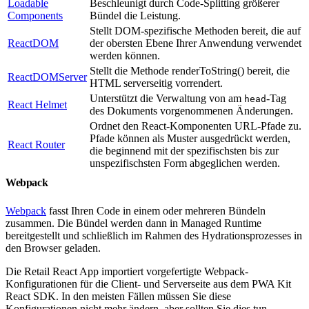
Loadable
Beschleunigt durch Code-Splitting größerer
Components
Bündel die Leistung.
Stellt DOM-spezifische Methoden bereit, die auf
ReactDOM
der obersten Ebene Ihrer Anwendung verwendet
werden können.
Stellt die Methode renderToString() bereit, die
ReactDOMServer
HTML serverseitig vorrendert.
Unterstützt die Verwaltung von am
-Tag
head
React Helmet
des Dokuments vorgenommenen Änderungen.
Ordnet den React-Komponenten URL-Pfade zu.
Pfade können als Muster ausgedrückt werden,
React Router
die beginnend mit der spezifischsten bis zur
unspezifischsten Form abgeglichen werden.
Webpack
Webpack
fasst Ihren Code in einem oder mehreren Bündeln
zusammen. Die Bündel werden dann in Managed Runtime
bereitgestellt und schließlich im Rahmen des Hydrationsprozesses in
den Browser geladen.
Die Retail React App importiert vorgefertigte Webpack-
Konfigurationen für die Client- und Serverseite aus dem PWA Kit
React SDK. In den meisten Fällen müssen Sie diese
Konfigurationen nicht mehr ändern, aber sollten Sie dies tun,