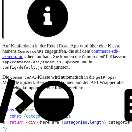
Auf Käuferdaten in der Retail React App wird über eine Klasse
namens
zugegriffen, die auf dem
commerce-sdk-
CommerceAPI
isomorphic
-Client aufbaut. Sie können die
-Klasse in
CommerceAPI
anpassen und in
app/commerce-api/index.js
konfigurieren.
config/default.js
Die
-Klasse wird automatisch in die
-
CommerceAPI
getProps
Methode injiziert. Beispiel: Sie können auf den API-Wrapper über
eine Seitenkomponente wie folgt zugreifen:
1
const
 MyPage
 = 
(
props
)
=
>
{
2
  const
{
categories
}
 = 
props
3
  return
<
div
>
There are 
{
categories
.
length
}
 categories
4
}