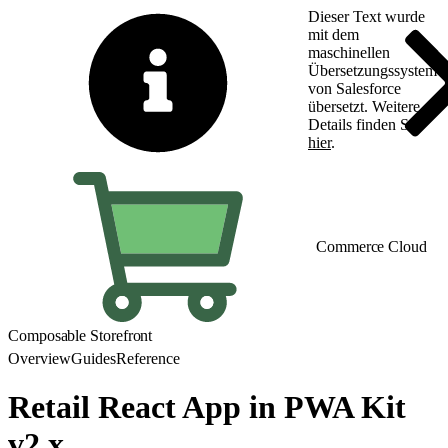
Dieser Text wurde
mit dem
maschinellen
Übersetzungssystem
von Salesforce
übersetzt. Weitere
Details finden Sie
hier
.
Zu Englisch wechseln
Commerce Cloud
Composable Storefront
Overview
Guides
Reference
Retail React App in PWA Kit
v2.x