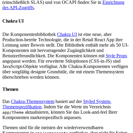
(einschließlich SLAS) und von OCAPI finden Sie in
Einrichtung
des API-Zugriffs
.
Chakra UI
Die Komponentenbibliothek
Chakra UI
ist eine neue, aber
Production-bereite Technologie, die in der Retail React App ihre
Leistung unter Beweis stellt. Die Bibliothek enthält mehr als 50 UI-
Komponenten mit hervorragender Zugänglichkeit und
Benutzerfreundlichkeit. Die Komponenten können mit
Style Props
angepasst werden. Für erweiterte Stiloptionen (CSS-in-JS) sind
JavaScript-Objekte verfügbar. Alle Chakra-Komponenten verfügen
über sorgfältig designte Grundstile, die mit einem Themensystem
überschrieben werden können.
Themen
Das
Chakra-Themensystem
basiert auf der
Styled System-
Themenspezifikation
. Indem Sie die Werte im Verzeichnis
aktualisieren, können Sie das Look-and-feel Ihrer
app/theme
Komponenten markenspezifisch anpassen.
Themen sind für die meisten der wiederverwendbaren
Komponenten in
verfügbar, aber nicht für Seiten