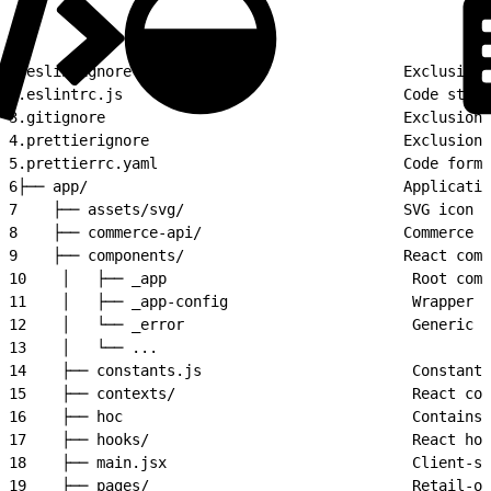
1
.eslintignore                               Exclusion 
2
.eslintrc.js                                Code style
3
.gitignore                                  Exclusion 
4
.prettierignore                             Exclusion 
5
.prettierrc.yaml                            Code forma
6
├── app/                                    Applicatio
7
    ├── assets/svg/                         SVG icon a
8
    ├── commerce-api/                       Commerce A
9
    ├── components/                         React comp
10
    │   ├── _app                            Root comp
11
    │   ├── _app-config                     Wrapper c
12
    │   └── _error                          Generic e
13
    │   └── ...
14
    ├── constants.js                        Constants
15
    ├── contexts/                           React con
16
    ├── hoc                                 Contains
17
    ├── hooks/                              React hoo
18
    ├── main.jsx                            Client-si
19
    ├── pages/                              Retail-or