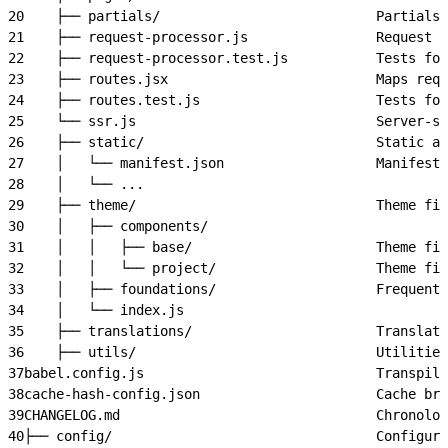
20
    ├── partials/                           Partials 
21
    ├── request-processor.js                Request p
22
    ├── request-processor.test.js           Tests for
23
    ├── routes.jsx                          Maps requ
24
    ├── routes.test.js                      Tests fo
25
    └── ssr.js                              Server-si
26
    ├── static/                             Static as
27
    │   └── manifest.json                   Manifest 
28
    │   └── ...
29
    ├── theme/                              Theme fil
30
    │   ├── components/
31
    │   │   ├── base/                       Theme fil
32
    │   │   └── project/                    Theme fil
33
    │   ├── foundations/                    Frequentl
34
    │   └── index.js
35
    ├── translations/                       Translati
36
    ├── utils/                              Utilities
37
babel.config.js                             Transpila
38
cache-hash-config.json                      Cache bre
39
CHANGELOG.md                                Chronolog
40
├── config/                                 Configura