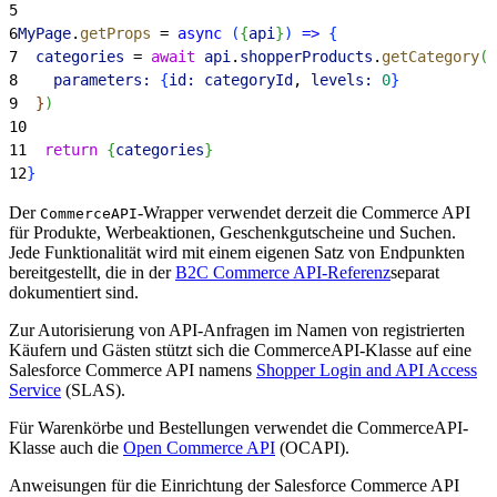
5
6
MyPage
.
getProps
 = 
async
(
{
api
}
)
=
>
{
7
  categories
 = 
await
 api
.
shopperProducts
.
getCategory
(
{
8
    parameters:
{
id:
 categoryId
, 
levels:
 0
}
9
}
)
10
11
  return
{
categories
}
12
}
Der
-Wrapper verwendet derzeit die Commerce API
CommerceAPI
für Produkte, Werbeaktionen, Geschenkgutscheine und Suchen.
Jede Funktionalität wird mit einem eigenen Satz von Endpunkten
bereitgestellt, die in der
B2C Commerce API-Referenz
separat
dokumentiert sind.
Zur Autorisierung von API-Anfragen im Namen von registrierten
Käufern und Gästen stützt sich die CommerceAPI-Klasse auf eine
Salesforce Commerce API namens
Shopper Login and API Access
Service
(SLAS).
Für Warenkörbe und Bestellungen verwendet die CommerceAPI-
Klasse auch die
Open Commerce API
(OCAPI).
Anweisungen für die Einrichtung der Salesforce Commerce API