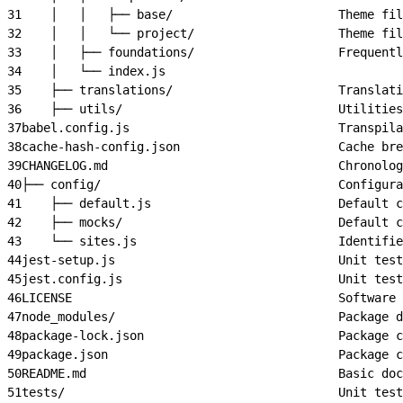
31
    │   │   ├── base/                       Theme fil
32
    │   │   └── project/                    Theme fil
33
    │   ├── foundations/                    Frequentl
34
    │   └── index.js
35
    ├── translations/                       Translati
36
    ├── utils/                              Utilities
37
babel.config.js                             Transpila
38
cache-hash-config.json                      Cache bre
39
CHANGELOG.md                                Chronolog
40
├── config/                                 Configura
41
    ├── default.js                          Default c
42
    ├── mocks/                              Default c
43
    └── sites.js                            Identifie
44
jest-setup.js                               Unit test
45
jest.config.js                              Unit test
46
LICENSE                                     Software 
47
node_modules/                               Package d
48
package-lock.json                           Package c
49
package.json                                Package c
50
README.md                                   Basic doc
51
tests/                                      Unit test