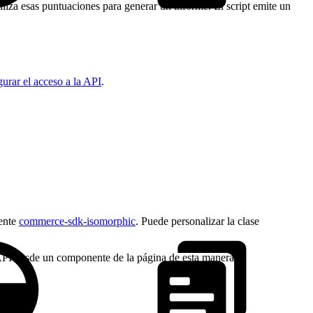
iliza esas puntuaciones para generar un informe. El script emite un
urar el acceso a la API
.
iente
commerce-sdk-isomorphic
. Puede personalizar la clase
API desde un componente de la página de esta manera: