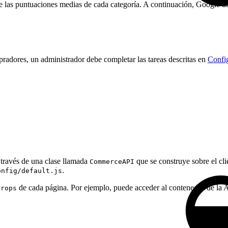
le las puntuaciones medias de cada categoría. A continuación, Google ut
mpradores, un administrador debe completar las tareas descritas en
Config
 través de una clase llamada
que se construye sobre el cl
CommerceAPI
.
onfig/default.js
de cada página. Por ejemplo, puede acceder al contenedor de la 
Props