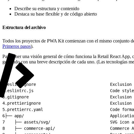
Describe su estructura y contenido
Destaca su base flexible y de código abierto
Estructura del archivo
Todos los proyectos de PWA Kit comienzan con el mismo conjunto de arc
Primeros pasos
).
Para tener una visión general de cómo funciona la Retail React App, c
generado con una breve descripción de cada uno. (Las tecnologías menc
1
.eslintignore                               Exclusion 
2
.eslintrc.js                                Code style
3
.gitignore                                  Exclusion 
4
.prettierignore                             Exclusion 
5
.prettierrc.yaml                            Code forma
6
├── app/                                    Applicatio
7
    ├── assets/svg/                         SVG icon a
8
    ├── commerce-api/                       Commerce A