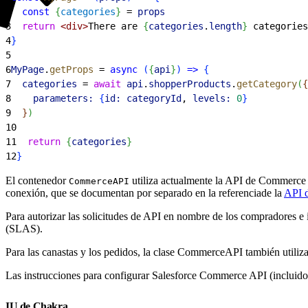
2
  const
{
categories
}
 = 
props
3
  return
<
div
>
There are 
{
categories
.
length
}
 categories
4
}
5
6
MyPage
.
getProps
 = 
async
(
{
api
}
)
=
>
{
7
  categories
 = 
await
 api
.
shopperProducts
.
getCategory
(
{
8
    parameters:
{
id:
 categoryId
, 
levels:
 0
}
9
}
)
10
11
  return
{
categories
}
12
}
El contenedor
utiliza actualmente la API de Commerce p
CommerceAPI
conexión, que se documentan por separado en la referenciade la
API 
Para autorizar las solicitudes de API en nombre de los compradores 
(SLAS).
Para las canastas y los pedidos, la clase CommerceAPI también utiliz
Las instrucciones para configurar Salesforce Commerce API (inclui
IU de Chakra