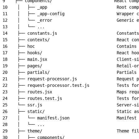
9
    ├── components/                         React comp
10
    │   ├── _app                            Root comp
11
    │   ├── _app-config                     Wrapper c
12
    │   └── _error                          Generic e
13
    │   └── ...
14
    ├── constants.js                        Constants
15
    ├── contexts/                           React con
16
    ├── hoc                                 Contains
17
    ├── hooks/                              React hoo
18
    ├── main.jsx                            Client-si
19
    ├── pages/                              Retail-or
20
    ├── partials/                           Partials 
21
    ├── request-processor.js                Request p
22
    ├── request-processor.test.js           Tests for
23
    ├── routes.jsx                          Maps requ
24
    ├── routes.test.js                      Tests fo
25
    └── ssr.js                              Server-si
26
    ├── static/                             Static as
27
    │   └── manifest.json                   Manifest 
28
    │   └── ...
29
    ├── theme/                              Theme fil
30
    │   ├── components/