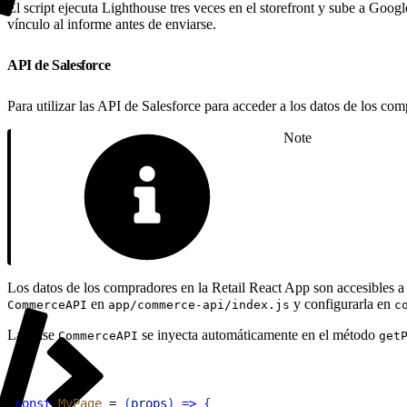
El script ejecuta Lighthouse tres veces en el storefront y sube a Goog
vínculo al informe antes de enviarse.
API de Salesforce
Para utilizar las API de Salesforce para acceder a los datos de los co
Note
Los datos de los compradores en la Retail React App son accesibles a
en
y configurarla en
CommerceAPI
app/commerce-api/index.js
c
La clase
se inyecta automáticamente en el método
CommerceAPI
get
1
const
 MyPage
 = 
(
props
)
=
>
{