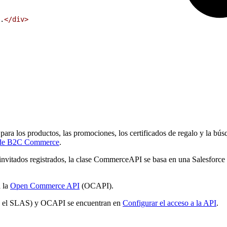
.
<
/div
>
ara los productos, las promociones, los certificados de regalo y la bús
de B2C Commerce
.
e invitados registrados, la clase CommerceAPI se basa en una Salesfo
a la
Open Commerce API
(OCAPI).
do el SLAS) y OCAPI se encuentran en
Configurar el acceso a la API
.