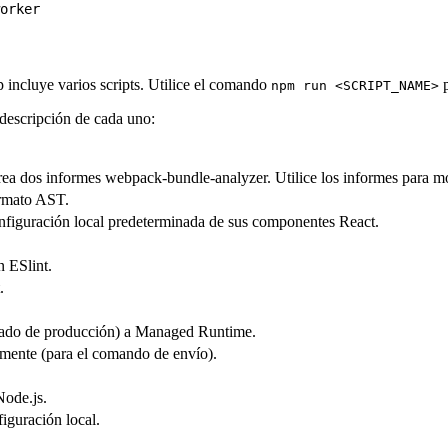
orker
pp incluye varios scripts. Utilice el comando
p
npm run <SCRIPT_NAME>
a descripción de cada uno:
a dos informes webpack-bundle-analyzer. Utilice los informes para mo
ormato AST.
nfiguración local predeterminada de sus componentes React.
n ESlint.
.
rmado de producción) a Managed Runtime.
mente (para el comando de envío).
Node.js.
iguración local.