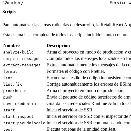
52
worker/                                     Service w
Scripts
Para automatizar las tareas rutinarias de desarrollo, la Retail React A
Esta es una lista completa de todos los scripts incluidos junto con un
Nombre
Descripción
Arma el proyecto en modo de producción y cre
analyze-build
Compila todos los mensajes localizados en f
compile-messages
Extrae automáticamente los mensajes de la co
extract-messages
Formatea el código con Prettier.
format
Encuentra el estilo de código inconsistente co
lint
Corrige automáticamente los errores de ESlint
lint:fix
Arma el proyecto en modo de producción.
prod:build
Envía el paquete de código (artefactos de a
push
Guarda las credenciales Runtime Admin local
save-credentials
Inicia el servidor de SSR.
start
Inicia el servidor de SSR con el inspector de 
start:inspect
Inicia el servidor de SSR con una pseudo conf
start:pseudolocale
Ejecuta pruebas de la unidad con Jest.
test