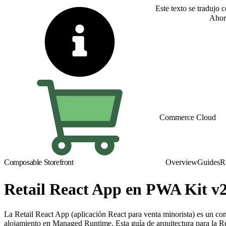
Este texto se tradujo 
Cambiar a inglés
Ahor
Commerce Cloud
Composable Storefront
Overview
Guides
R
Retail React App en PWA Kit v2
La Retail React App (aplicación React para venta minorista) es un con
alojamiento en Managed Runtime. Esta guía de arquitectura para la R