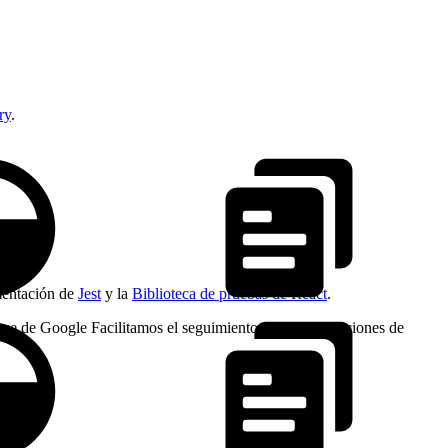
ry
.
umentación de
Jest
y la
Biblioteca de pruebas de React
.
ouse de Google Facilitamos el seguimiento de las puntuaciones de