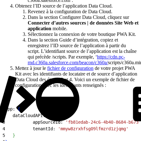
c360a.salesforce.com’.
Obtenez l’ID source de l’application Data Cloud.
Revenez à la configuration de Data Cloud.
Dans la section Configurer Data Cloud, cliquez sur
Connecter d’autres sources | de données Site Web et
application
mobile.
Sélectionnez la connexion de votre boutique PWA Kit.
Dans la section Guide d’intégration, copiez et
enregistrez l’ID source de l’application à partir du
script. L’identifiant source de l’application est la chaîne
qui précède /scripts. Par exemple, ‘
https://cdn.pc-
rnd.c360a.salesforce.com/beacon/c360a/
scripts/c360a.min
Mettez à jour le
fichier de configuration
de votre projet PWA
Kit avec les identifiants de locataire et de source d’application
Data Cloud des étapes 3 et 4. Voici un exemple de fichier de
configuration avec les identifiants renseignés :
1
app: 
{
2
   dataCloudAPI: 
{
3
           appSourceId: 
'fb81edab-24c6-4b40-8684-b6733
4
           tenantId: 
'mmyw8zrxhfsg09lfmzrd1zjqmg'
5
}