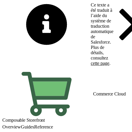
Ce texte a
été traduit à
l’aide du
système de
traduction
automatique
de
Salesforce.
Plus de
détails,
consultez
cette page
.
Basculer vers la page 
Commerce Cloud
Composable Storefront
Overview
Guides
Reference