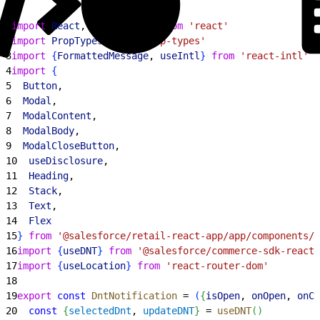
1
import
 React
, 
{
useEffect
}
from
 'react'
2
import
 PropTypes
 from
 'prop-types'
3
import
{
FormattedMessage
, 
useIntl
}
from
 'react-intl'
4
import
{
5
  Button
,
6
  Modal
,
7
  ModalContent
,
8
  ModalBody
,
9
  ModalCloseButton
,
10
  useDisclosure
,
11
  Heading
,
12
  Stack
,
13
  Text
,
14
  Flex
15
}
from
 '@salesforce/retail-react-app/app/components/s
16
import
{
useDNT
}
from
 '@salesforce/commerce-sdk-react'
17
import
{
useLocation
}
from
 'react-router-dom'
18
19
export
 const
 DntNotification
 = 
(
{
isOpen
, 
onOpen
, 
onCl
20
  const
{
selectedDnt
, 
updateDNT
}
 = 
useDNT
(
)