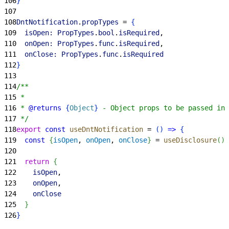
106
}
107
108
DntNotification
.
propTypes
 = 
{
109
  isOpen:
 PropTypes
.
bool
.
isRequired
,
110
  onOpen:
 PropTypes
.
func
.
isRequired
,
111
  onClose:
 PropTypes
.
func
.
isRequired
112
}
113
114
/**
115
 *
116
 * 
@returns
{
Object
}
 - Object props to be passed int
117
 */
118
export
 const
 useDntNotification
 = 
(
)
=
>
{
119
  const
{
isOpen
, 
onOpen
, 
onClose
}
 = 
useDisclosure
(
)
120
121
  return
{
122
    isOpen
,
123
    onOpen
,
124
    onClose
125
}
126
}