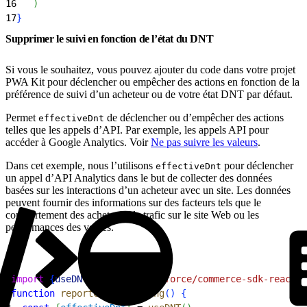
16
)
17
}
Supprimer le suivi en fonction de l’état du DNT
Si vous le souhaitez, vous pouvez ajouter du code dans votre projet
PWA Kit pour déclencher ou empêcher des actions en fonction de la
préférence de suivi d’un acheteur ou de votre état DNT par défaut.
Permet
de déclencher ou d’empêcher des actions
effectiveDnt
telles que les appels d’API. Par exemple, les appels API pour
accéder à Google Analytics. Voir
Ne pas suivre les valeurs
.
Dans cet exemple, nous l’utilisons
pour déclencher
effectiveDnt
un appel d’API Analytics dans le but de collecter des données
basées sur les interactions d’un acheteur avec un site. Les données
peuvent fournir des informations sur des facteurs tels que le
comportement des acheteurs, le trafic sur le site Web ou les
performances des ventes.
1
import
{
useDNT
}
from
 '@salesforce/commerce-sdk-react'
2
function
 reportClickTracking
(
)
{