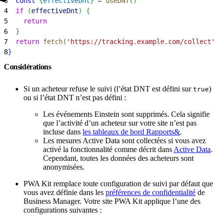
3
  const
{
effectiveDnt
}
 = 
useDNT
(
)
4
  if
(
effectiveDnt
)
{
5
    return
6
}
7
  return
 fetch
(
'https://tracking.example.com/collect'
)
8
}
Considérations
Si un acheteur refuse le suivi (l’état DNT est défini sur
)
true
ou si l’état DNT n’est pas défini :
Les événements Einstein sont supprimés. Cela signifie
que l’activité d’un acheteur sur votre site n’est pas
incluse dans
les tableaux de bord Rapports&
.
Les mesures Active Data sont collectées si vous avez
activé la fonctionnalité comme décrit dans
Active Data
.
Cependant, toutes les données des acheteurs sont
anonymisées.
PWA Kit remplace toute configuration de suivi par défaut que
vous avez définie dans les
préférences de confidentialité
de
Business Manager. Votre site PWA Kit applique l’une des
configurations suivantes :