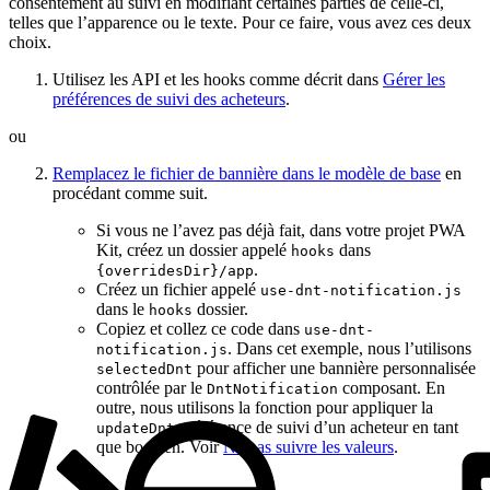
consentement au suivi en modifiant certaines parties de celle-ci,
telles que l’apparence ou le texte. Pour ce faire, vous avez ces deux
choix.
Utilisez les API et les hooks comme décrit dans
Gérer les
préférences de suivi des acheteurs
.
ou
Remplacez le fichier de bannière dans le modèle de base
en
procédant comme suit.
Si vous ne l’avez pas déjà fait, dans votre projet PWA
Kit, créez un dossier appelé
dans
hooks
.
{overridesDir}/app
Créez un fichier appelé
use-dnt-notification.js
dans le
dossier.
hooks
Copiez et collez ce code dans
use-dnt-
. Dans cet exemple, nous l’utilisons
notification.js
pour afficher une bannière personnalisée
selectedDnt
contrôlée par le
composant. En
DntNotification
outre, nous utilisons la fonction pour appliquer la
préférence de suivi d’un acheteur en tant
updateDnt
que booléen. Voir
Ne pas suivre les valeurs
.