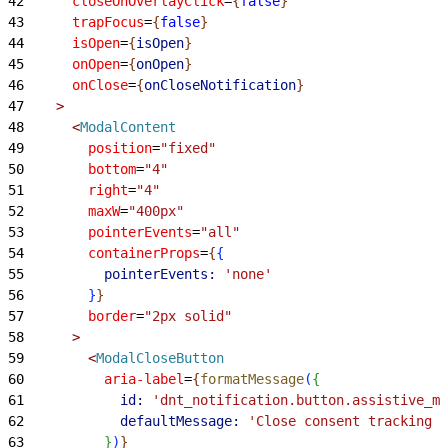
42
      closeOnOverlayClick
=
{
false
}
43
      trapFocus
=
{
false
}
44
      isOpen
=
{
isOpen
}
45
      onOpen
=
{
onOpen
}
46
      onClose
=
{
onCloseNotification
}
47
>
48
<
ModalContent
49
        position
=
"fixed"
50
        bottom
=
"4"
51
        right
=
"4"
52
        maxW
=
"400px"
53
        pointerEvents
=
"all"
54
        containerProps
=
{
{
55
          pointerEvents:
 'none'
56
}
}
57
        border
=
"2px solid"
58
>
59
<
ModalCloseButton
60
          aria-label
=
{
formatMessage
(
{
61
            id:
 'dnt_notification.button.assistive_ms
62
            defaultMessage:
 'Close consent tracking f
63
}
)
}