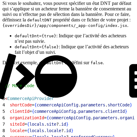
Si vous le souhaitez, vous pouvez spécifier un état DNT par défaut
qui s’applique si un acheteur ferme la bannière de consentement au
suivi ou n’effectue pas de sélection dans la bannière. Pour ce faire,
définissez la
propriété dans ce fichier de votre projet :
defaultDNT
.
{overridesDir}/app/components/_app-config/index.jsx
: Indique que l’activité des acheteurs
defaultDnt={true}
n’est pas suivie.
: Indique que l’activité des acheteurs
defaultDnt={false}
fait l’objet d’un suivi.
Dans cet exemple,
est défini sur
.
defaultDnt
false
1
// More code here...
2
3
<
CommerceApiProvider
4
  shortCode
=
{
commerceApiConfig
.
parameters
.
shortCode
}
5
  clientId
=
{
commerceApiConfig
.
parameters
.
clientId
}
6
  organizationId
=
{
commerceApiConfig
.
parameters
.
organiz
7
  siteId
=
{
locals
.
site
?.
id
}
8
  locale
=
{
locals
.
locale
?.
id
}
9
  currency
=
{
locals
.
locale
?.
preferredCurrency
}