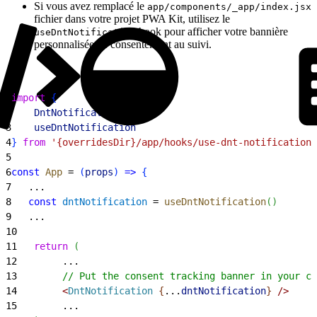
Si vous avez remplacé le
app/components/_app/index.jsx
fichier dans votre projet PWA Kit, utilisez le
hook pour afficher votre bannière
useDntNotification
personnalisée de consentement au suivi.
1
import
{
2
    DntNotification
,
3
    useDntNotification
4
}
from
 '{overridesDir}/app/hooks/use-dnt-notification'
5
6
const
 App
 = 
(
props
)
=
>
{
7
   ...
8
   const
 dntNotification
 = 
useDntNotification
(
)
9
   ...
10
11
   return
(
12
        ...
13
        // Put the consent tracking banner in your ch
14
<
DntNotification
{
...
dntNotification
}
 /
>
15
        ...