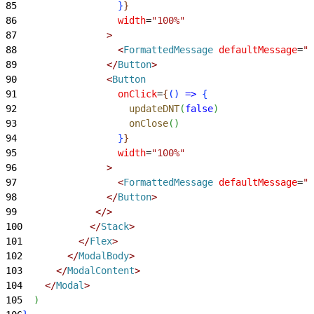
85
}
}
86
                  width
=
"100%"
87
>
88
<
FormattedMessage
 defaultMessage
=
"D
89
<
/
Button
>
90
<
Button
91
                  onClick
=
{
(
)
=
>
{
92
                    updateDNT
(
false
)
93
                    onClose
(
)
94
}
}
95
                  width
=
"100%"
96
>
97
<
FormattedMessage
 defaultMessage
=
"A
98
<
/
Button
>
99
<
/
>
100
<
/
Stack
>
101
<
/
Flex
>
102
<
/
ModalBody
>
103
<
/
ModalContent
>
104
<
/
Modal
>
105
)