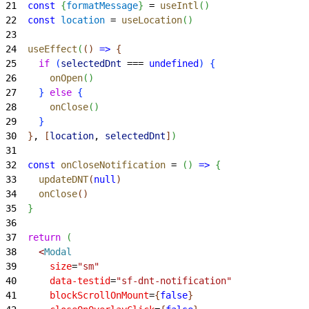
21
  const
{
formatMessage
}
 = 
useIntl
(
)
22
  const
 location
 = 
useLocation
(
)
23
24
  useEffect
(
(
)
=
>
{
25
    if
(
selectedDnt
 === 
undefined
)
{
26
      onOpen
(
)
27
}
else
{
28
      onClose
(
)
29
}
30
}
, 
[
location
, 
selectedDnt
]
)
31
32
  const
 onCloseNotification
 = 
(
)
=
>
{
33
    updateDNT
(
null
)
34
    onClose
(
)
35
}
36
37
  return
(
38
<
Modal
39
      size
=
"sm"
40
      data-testid
=
"sf-dnt-notification"
41
      blockScrollOnMount
=
{
false
}