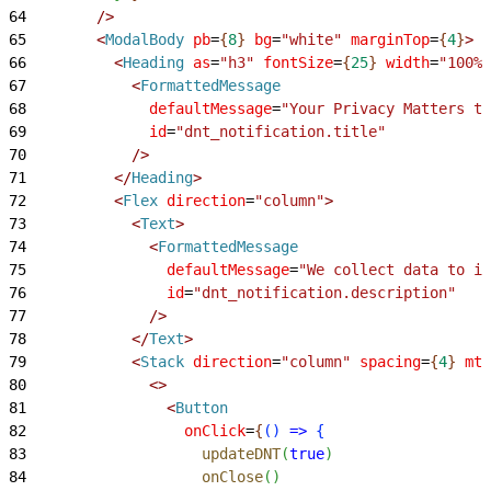
64
        /
>
65
<
ModalBody
 pb
=
{
8
}
 bg
=
"white"
 marginTop
=
{
4
}
>
66
<
Heading
 as
=
"h3"
 fontSize
=
{
25
}
 width
=
"100%"
67
<
FormattedMessage
68
              defaultMessage
=
"Your Privacy Matters to
69
              id
=
"dnt_notification.title"
70
            /
>
71
<
/
Heading
>
72
<
Flex
 direction
=
"column"
>
73
<
Text
>
74
<
FormattedMessage
75
                defaultMessage
=
"We collect data to im
76
                id
=
"dnt_notification.description"
77
              /
>
78
<
/
Text
>
79
<
Stack
 direction
=
"column"
 spacing
=
{
4
}
 mt
=
80
<
>
81
<
Button
82
                  onClick
=
{
(
)
=
>
{
83
                    updateDNT
(
true
)
84
                    onClose
(
)