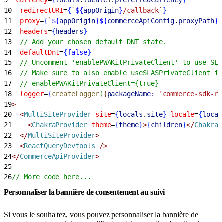
10
  redirectURI
=
{
`
${
appOrigin
}
/callback`
}
11
  proxy
=
{
`
${
appOrigin
}${
commerceApiConfig
.
proxyPath
}
`
12
  headers
=
{
headers
}
13
  // Add your chosen default DNT state.
14
  defaultDnt
=
{
false
}
15
  // Uncomment 'enablePWAKitPrivateClient' to use SLA
16
  // Make sure to also enable useSLASPrivateClient in
17
  // enablePWAKitPrivateClient={true}
18
  logger
=
{
createLogger
(
{
packageName:
 'commerce-sdk-re
19
>
20
<
MultiSiteProvider
 site
=
{
locals
.
site
}
 locale
=
{
local
21
<
ChakraProvider
 theme
=
{
theme
}
>
{
children
}
<
/
ChakraP
22
<
/
MultiSiteProvider
>
23
<
ReactQueryDevtools
 /
>
24
<
/
CommerceApiProvider
>
25
26
// More code here...
Personnaliser la bannière de consentement au suivi
Si vous le souhaitez, vous pouvez personnaliser la bannière de