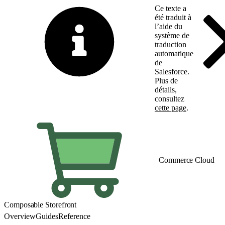
Ce texte a
été traduit à
l’aide du
système de
traduction
automatique
de
Salesforce.
Plus de
détails,
consultez
cette page
.
Basculer vers la page 
Commerce Cloud
Composable Storefront
Overview
Guides
Reference