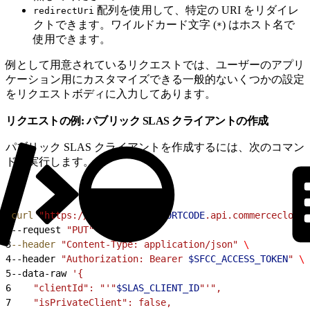
配列を使用して、特定の URI をリダイレ
redirectUri
クトできます。ワイルドカード文字 (
) はホスト名で
*
使用できます。
例として用意されているリクエストでは、ユーザーのアプリ
ケーション用にカスタマイズできる一般的ないくつかの設定
をリクエストボディに入力してあります。
リクエストの例: パブリック SLAS クライアントの作成
パブリック SLAS クライアントを作成するには、次のコマン
ドを実行します。
1
curl
 "https://
$SFCC_SCAPI_SHORTCODE
.api.commercecloud.
2
--request 
"PUT"
3
--header
 "Content-Type: application/json"
 \
4
--header 
"Authorization: Bearer 
$SFCC_ACCESS_TOKEN
"
 \
5
--data-raw 
'{
6
    "clientId": "'"
$SLAS_CLIENT_ID
"'",
7
    "isPrivateClient": false,