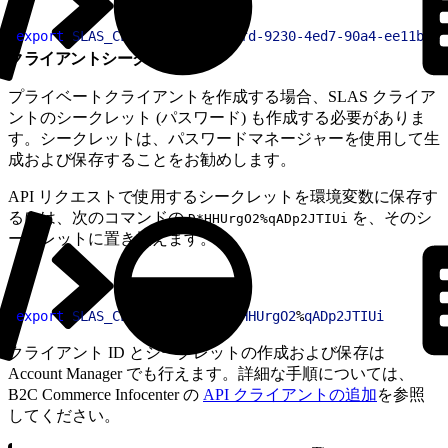
1
export
 SLAS_CLIENT_ID
=
f58d60fd-9230-4ed7-90a4-ee11b5e7
クライアントシークレット
プライベートクライアントを作成する場合、SLAS クライア
ントのシークレット (パスワード) も作成する必要がありま
す。シークレットは、パスワードマネージャーを使用して生
成および保存することをお勧めします。
API リクエストで使用するシークレットを環境変数に保存す
るには、次のコマンドの
を、そのシ
D*HHUrgO2%qADp2JTIUi
ークレットに置き換えます。
1
export
 SLAS_CLIENT_SECRET
=
D
*
HHUrgO2
%
qADp2JTIUi
クライアント ID とシークレットの作成および保存は
Account Manager でも行えます。詳細な手順については、
B2C Commerce Infocenter の
API クライアントの追加
を参照
してください。