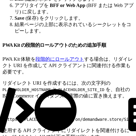
アプリタイプを
BFF or Web App
(BFF または Web アプ
リ) に戻します。
Save
(保存) をクリックします。
結果ページの上部に表示されているシークレットをコ
ピーします。
PWA Kit の段階的ロールアウトのための追加手順
PWA Kit 体験を
段階的にロールアウト
する場合は、リダイレ
クト URI を作成して API クライアントに関連付ける作業も
必要です。
リダイレクト URI を作成するには、次の文字列の
と
を、自社の
PLACEHOLDER_HOSTNAME
PLACEHOLDER_SITE_ID
B2C Commerce インスタンスの実際の値に置き換えます。
1
https://PLACEHOLDER_HOSTNAME/on/demandware.store/Sites
使用する API クライアントにリダイレクトを関連付けるに