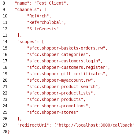
8
    "name": "Test Client",
9
    "channels": [
10
        "RefArch",
11
        "RefArchGlobal",
12
        "SiteGenesis"
13
    ],
14
    "scopes": [
15
        "sfcc.shopper-baskets-orders.rw",
16
        "sfcc.shopper-categories",
17
        "sfcc.shopper-customers.login",
18
        "sfcc.shopper-customers.register",
19
        "sfcc.shopper-gift-certificates",
20
        "sfcc.shopper-myaccount.rw",
21
        "sfcc.shopper-product-search",
22
        "sfcc.shopper-productlists",
23
        "sfcc.shopper-products",
24
        "sfcc.shopper-promotions",
25
        "sfcc.shopper-stores"
26
    ],
27
    "redirectUri": ["http://localhost:3000/callback",
28
}'