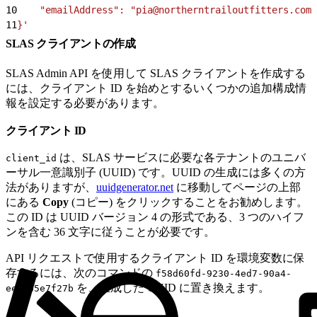
10
    "emailAddress": "pia@northerntrailoutfitters.com"
11
}'
SLAS クライアントの作成
SLAS Admin API を使用して SLAS クライアントを作成する
には、クライアント ID を始めとするいくつかの追加構成情
報を設定する必要があります。
クライアント ID
は、SLAS サービスに必要な各テナントのユニバ
client_id
ーサル一意識別子 (UUID) です。UUID の生成には多くの方
法がありますが、
uuidgenerator.net
に移動してページの上部
にある
Copy
(コピー) をクリックすることをお勧めします。
この ID は UUID バージョン 4 の形式である、3 つのハイフ
ンを含む 36 文字に従うことが必要です。
API リクエストで使用するクライアント ID を環境変数に保
存するには、次のコマンドの
f58d60fd-9230-4ed7-90a4-
を、生成した UUID に置き換えます。
ee11b5e7f27b