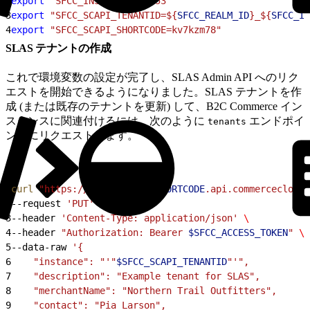
2
export
 "SFCC_INSTANCE_ID=053"
3
export
 "SFCC_SCAPI_TENANTID=${
SFCC_REALM_ID
}_${
SFCC_IN
4
export
 "SFCC_SCAPI_SHORTCODE=kv7kzm78"
SLAS テナントの作成
これで環境変数の設定が完了し、SLAS Admin API へのリク
エストを開始できるようになりました。SLAS テナントを作
成 (または既存のテナントを更新) して、B2C Commerce イン
スタンスに関連付けるには、次のように
エンドポイ
tenants
ントにリクエストします。
1
curl
 "https://
$SFCC_SCAPI_SHORTCODE
.api.commercecloud.
2
--request 
'PUT'
 \
3
--header 
'Content-Type: application/json'
 \
4
--header 
"Authorization: Bearer 
$SFCC_ACCESS_TOKEN
"
 \
5
--data-raw 
'{
6
    "instance": "'"
$SFCC_SCAPI_TENANTID
"'",
7
    "description": "Example tenant for SLAS",
8
    "merchantName": "Northern Trail Outfitters",
9
    "contact": "Pia Larson",