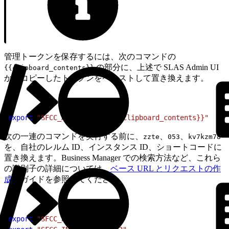
管理トークンを保存するには、次のコマンドの
の部分に、上述で SLAS Admin UI
{{clipboard_contents}}
からコピーしたトークンをペーストして置き換えます。
1
export
 "SFCC_ACCESS_TOKEN={{clipboard_contents}}"
次の一連のコマンドを実行する前に、
、
、
zzte
053
kv7kzm78
を、自社のレルム ID、インスタンス ID、ショートコードに
置き換えます。Business Manager での検索方法など、これら
の識別子の詳細については、
ベース URL とリクエストの作
成
のガイドを参照してください。
1
export
 "SFCC_REALM_ID=zzte"