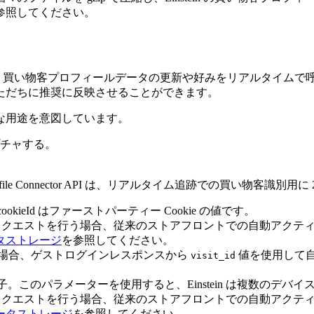
参照してください。
、買い物客プロフィールデータの更新や好みをリアルタイムで
ただちに推奨に反映させることができます。
な用途を意図しています。
チャする。
 Connector API は、リアルタイム追跡での買い物客識別用
kieId はファーストパーティー Cookie の値です。
から API リクエストを行う場合、従来のストアフロントでの自動ア
タストレージ
を参照してください。
PI を使用する場合、ゲストログインレスポンスから
値を使用して
visit_id
別子。このパラメーターを使用すると、Einstein は複数のデ
から API リクエストを行う場合、従来のストアフロントでの自動ア
ータストレージ
を参照してください。