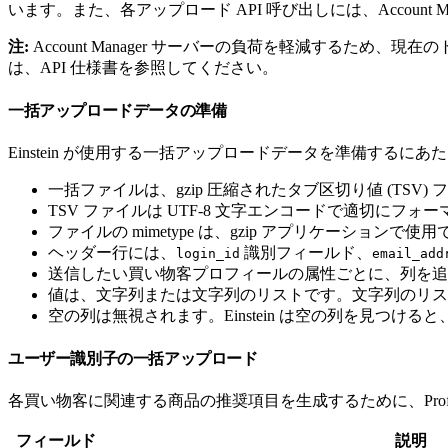
います。また、各アップロード API 呼び出しには、Account 
注:
Account Manager サーバーの負荷を軽減するた
は、API 仕様書を参照してください。
一括アップロードデータの準備
Einstein が使用する一括アップロードデータを準備するに
一括ファイルは、gzip 圧縮されたタブ区切り値 (TSV)
TSV ファイルは UTF-8 文字エンコードで適切にフ
ファイルの mimetype は、gzip アプリケーション
ヘッダー行には、
識別フィールド、
login_id
email_add
送信したい買い物客プロフィールの属性ごとに、列を追
値は、文字列または文字列のリストです。文字列のリスト
空の列は無視されます。Einstein は空の列を見つ
ユーザー識別子の一括アップロード
各買い物客に関連する商品の推奨項目を生成するために、Profi
フィールド
説明