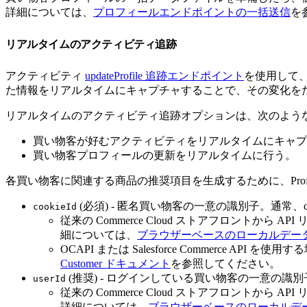
詳細については、
プロフィールエンドポイントの一括送信
を
リアルタイムのアクティビティ追跡
アクティビティ
updateProfile 追跡エンドポイント
を使用して
た情報をリアルタイムにキャプチャすることで、その変化を
リアルタイムのアクティビティ追跡オプションは、次のよう
買い物客が好むアクティビティをリアルタイムにキャプ
買い物客プロフィールの更新をリアルタイムに行う。
各買い物客に関連する商品の推奨項目を生成するために、Profile
(必須) - 匿名買い物客の一意の識別子。通常、coo
cookieId
従来の Commerce Cloud ストアフロント
細については、
ブラウザーベースのローカルデー
OCAPI または Salesforce Commerce A
Customer ドキュメント
を参照してください。
(推奨) - ログインしている買い物客の一意の識
userId
従来の Commerce Cloud ストアフロント
詳細については、
ブラウザーベースのローカルデ