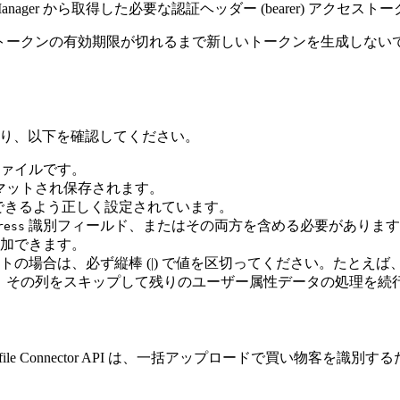
Manager から取得した必要な認証ヘッダー (bearer) アクセ
め、現在のトークンの有効期限が切れるまで新しいトークンを生成しな
あたり、以下を確認してください。
 ファイルです。
ォーマットされ保存されます。
で使用できるよう正しく設定されています。
識別フィールド、またはその両方を含める必要があります
ress
加できます。
の場合は、必ず縦棒 (|) で値を区切ってください。たとえば
けると、その列をスキップして残りのユーザー属性データの処理を続
le Connector API は、一括アップロードで買い物客を