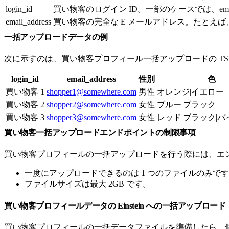
login_id
買い物客のログイン ID。一部のケースでは、email
email_address
買い物客の完全な E メールアドレス。たとえば
一括アップロードデータの例
次に示すのは、買い物客プロフィール一括アップロードの TS
login_id
email_address
性別
色
買い物客 1
shopper1@somewhere.com
男性
オレンジ|イエロー
買い物客 2
shopper2@somewhere.com
女性
ブルー|ブラック
買い物客 3
shopper3@somewhere.com
女性
レッド|ブラック|
買い物客一括アップロードエンドポイントの制限事項
買い物客プロフィールの一括アップロードを行う際には、エ
一度にアップロードできるのは 1 つのファイルのみで
ファイルサイズは最大 2GB です。
買い物客プロフィールデータの Einstein への一括アップロード
買い物客プロフィールの一括データファイルを準備したら、個々の