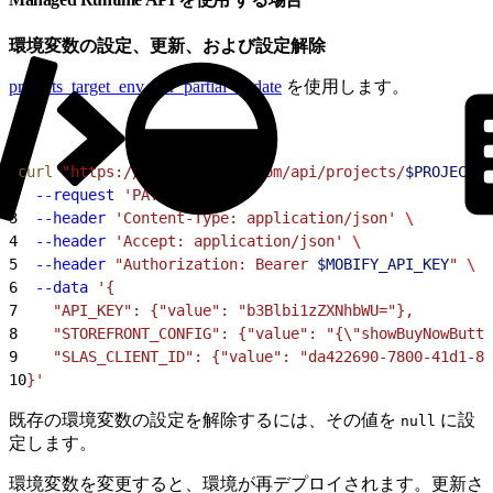
環境変数の設定、更新、および設定解除
projects_target_env_var_partial_update
を使用します。
1
curl
 "https://cloud.mobify.com/api/projects/
$PROJECT
/t
2
  --request
 'PATCH'
 \
3
  --header
 'Content-Type: application/json'
 \
4
  --header
 'Accept: application/json'
 \
5
  --header
 "Authorization: Bearer 
$MOBIFY_API_KEY
"
 \
6
  --data
 '{
7
    "API_KEY": {"value": "b3Blbi1zZXNhbWU="},
8
    "STOREFRONT_CONFIG": {"value": "{\"showBuyNowButto
9
    "SLAS_CLIENT_ID": {"value": "da422690-7800-41d1-8e
10
}'
既存の環境変数の設定を解除するには、その値を
に設
null
定します。
環境変数を変更すると、環境が再デプロイされます。更新さ