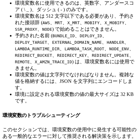
環境変数名に使用できるのは、英数字、アンダースコ
ア ( \ _ )、ダッシュ ( - ) のみです。
環境変数名は 512 文字以下である必要があり、予約さ
れた接頭辞 (
、
、
、
、
、
AWS
MRT
X_MRT
MOBIFY
X_MOBIFY
、
) で始めることはできません。
SSR_PROXY
NODE
予約された名前 (
、
、
BUNDLE_ID
DEPLOY_ID
、
、
、
DEPLOY_TARGET
EXTERNAL_DOMAIN_NAME
HANDLER
、
、
、
LAMBDA_RUNTIME_DIR
LAMBDA_TASK_ROOT
NODE_ENV
、
、
、
REDIRECT_BUCKET
REDIRECT_KEY
REDIRECT_UPDATE
、
) は、環境変数名には使用で
REMOTE
X_AMZN_TRACE_ID
きません。
環境変数の値は文字列でなければなりません。複雑な
値を格納するには、JSON を文字列にエンコードしま
す。
環境に設定される環境変数の値の最大サイズは 32 KB
です。
環境変数のトラブルシューティング
このセクションでは、環境変数の使用中に発生する可能性の
ある一般的なエラーに対して推奨される解決策を示します。