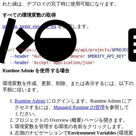
れた値は、デプロイの完了時に使用可能になります。
すべての環境変数の取得
projects_target_env_var_list
を使用します。
1
curl
 "https://cloud.mobify.com/api/projects/
$PROJECT
/t
2
  --header
 "Authorization: Bearer 
$MOBIFY_API_KEY
"
 \
3
  --header
 'Accept: application/json'
Runtime Admin を使用 する場合
環境変数を作成、更新、削除、または表示するには、以下の
手順に従います。
Runtime Admin
にログインします。Runtime Admin にア
クセスするには、
Managed Runtime の管理
を参照して
ください。
プロジェクトの Overview (概要) ページを開きます。
環境変数を管理する環境の名前をクリックします。
左側のナビゲーションで
Environment Variables
(環境変