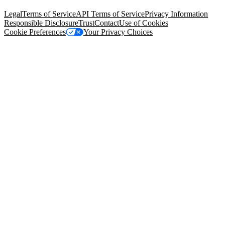
94105, United States
Legal
Terms of Service
API Terms of Service
Privacy Information
Responsible Disclosure
Trust
Contact
Use of Cookies
Cookie Preferences
Your Privacy Choices