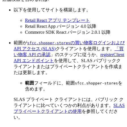
以下を使用してサイトを構築します。
Retail React アプリ テンプレート
Retail React App バージョン 4.0 以降
Commerce SDK React バージョン 2.0.1 以降
範囲が
の買い物客ログインおよび
sfcc.shopper-stores
API アクセス (SLAS)
クライアントを使用します。
「買
い物客 API の承認
」のステップに従うか、
registerClient
API エンドポイント
を使用して、SLAS パブリックク
ライアントまたはプライベートクライアントを作成ま
たは更新します。
範囲
フィールドに、範囲
を
sfcc.shopper-stores
含めます。
SLAS プライベート クライアントには、パブリック ク
ライアントに比べていくつかの利点があります。
SLAS
プライベートクライアントの使用
を参照してくださ
い。