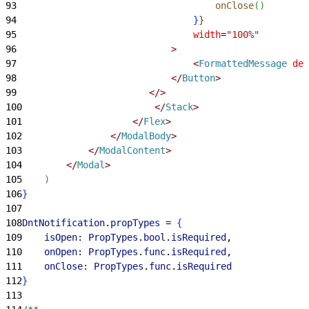
93
                                    onClose
(
)
94
}
}
95
                                width
=
"100%"
96
>
97
<
FormattedMessage
 def
98
<
/
Button
>
99
<
/
>
100
<
/
Stack
>
101
<
/
Flex
>
102
<
/
ModalBody
>
103
<
/
ModalContent
>
104
<
/
Modal
>
105
)
106
}
107
108
DntNotification
.
propTypes
 = 
{
109
    isOpen:
 PropTypes
.
bool
.
isRequired
,
110
    onOpen:
 PropTypes
.
func
.
isRequired
,
111
    onClose:
 PropTypes
.
func
.
isRequired
112
}
113