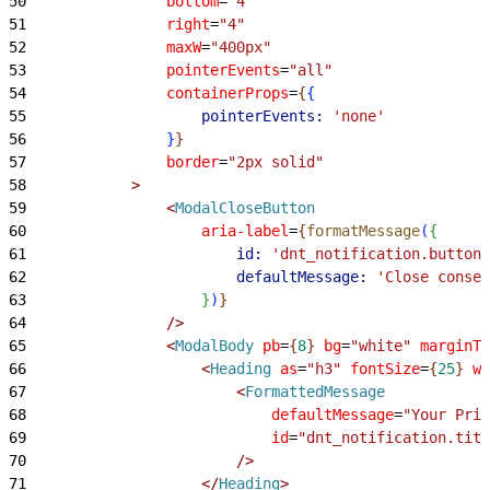
50
                bottom
=
"4"
51
                right
=
"4"
52
                maxW
=
"400px"
53
                pointerEvents
=
"all"
54
                containerProps
=
{
{
55
                    pointerEvents:
 'none'
56
}
}
57
                border
=
"2px solid"
58
>
59
<
ModalCloseButton
60
                    aria-label
=
{
formatMessage
(
{
61
                        id:
 'dnt_notification.button
62
                        defaultMessage:
 'Close consen
63
}
)
}
64
                /
>
65
<
ModalBody
 pb
=
{
8
}
 bg
=
"white"
 marginTo
66
<
Heading
 as
=
"h3"
 fontSize
=
{
25
}
 wi
67
<
FormattedMessage
68
                            defaultMessage
=
"Your Priv
69
                            id
=
"dnt_notification.titl
70
                        /
>
71
<
/
Heading
>