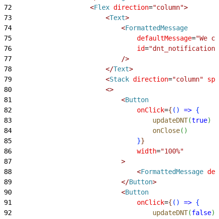
72
<
Flex
 direction
=
"column"
>
73
<
Text
>
74
<
FormattedMessage
75
                                defaultMessage
=
"We co
76
                                id
=
"dnt_notification.
77
                            /
>
78
<
/
Text
>
79
<
Stack
 direction
=
"column"
 spa
80
<
>
81
<
Button
82
                                onClick
=
{
(
)
=
>
{
83
                                    updateDNT
(
true
)
84
                                    onClose
(
)
85
}
}
86
                                width
=
"100%"
87
>
88
<
FormattedMessage
 def
89
<
/
Button
>
90
<
Button
91
                                onClick
=
{
(
)
=
>
{
92
                                    updateDNT
(
false
)