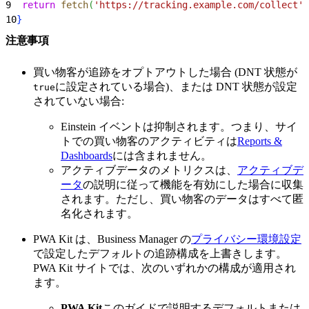
9
  return
 fetch
(
'https://tracking.example.com/collect'
)
10
}
注意事項
買い物客が追跡をオプトアウトした場合 (DNT 状態が
に設定されている場合)、または DNT 状態が設定
true
されていない場合:
Einstein イベントは抑制されます。つまり、サイ
トでの買い物客のアクティビティは
Reports &
Dashboards
には含まれません。
アクティブデータのメトリクスは、
アクティブデ
ータ
の説明に従って機能を有効にした場合に収集
されます。ただし、買い物客のデータはすべて匿
名化されます。
PWA Kit は、Business Manager の
プライバシー環境設定
で設定したデフォルトの追跡構成を上書きします。
PWA Kit サイトでは、次のいずれかの構成が適用され
ます。
PWA Kit
このガイドで説明するデフォルトまたは