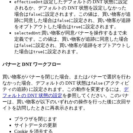
:設定したデフォルトの DNT 状態に設定
effectiveDnt
されるか、デフォルトの DNT 状態を設定しなかった
場合は
に設定されます。この値は、買い物客が追
false
跡に同意した場合は
に設定され、買い物客が追跡
false
をオプトアウトした場合は
に設定されます。
true
:買い物客が同意バナーを操作するまで未
selectedDnt
定義です。この値は、買い物客が追跡に同意した場合
は
に設定され、買い物客が追跡をオプトアウトし
false
た場合は
に設定されます。
true
バナーと DNT ワークフロー
買い物客がバナーを閉じた場合、またはバナーで選択を行わ
なかった場合、デフォルトの DNT 状態は
(アクティビ
false
ティの追跡) に設定されます。この動作を変更するには、
デ
フォルトの DNT 状態の設定
を参照してください。このバナ
ーは、買い物客が以下のいずれかの操作を行った後に次回サ
イトを訪問したときに再表示されます。
ブラウザを閉じます
サイトデータの更新
Cookie を消去する