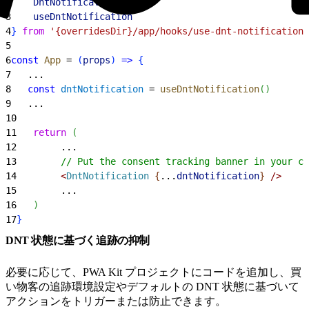
2
    DntNotification
,
3
    useDntNotification
4
}
from
 '{overridesDir}/app/hooks/use-dnt-notification'
5
6
const
 App
 = 
(
props
)
=
>
{
7
   ...
8
   const
 dntNotification
 = 
useDntNotification
(
)
9
   ...
10
11
   return
(
12
        ...
13
        // Put the consent tracking banner in your ch
14
<
DntNotification
{
...
dntNotification
}
 /
>
15
        ...
16
)
17
}
DNT 状態に基づく追跡の抑制
必要に応じて、PWA Kit プロジェクトにコードを追加し、買
い物客の追跡環境設定やデフォルトの DNT 状態に基づいて
アクションをトリガーまたは防止できます。