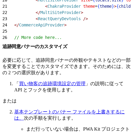
21
<
ChakraProvider
 theme
=
{
theme
}
>
{
childr
22
<
/
MultiSiteProvider
>
23
<
ReactQueryDevtools
 /
>
24
<
/
CommerceApiProvider
>
25
26
   // More code here...
追跡同意バナーのカスタマイズ
必要に応じて、追跡同意バナーの外観やテキストなどの一部
を変更することでカスタマイズできます。そのためには、次
の 2 つの選択肢があります。
「
買い物客の追跡環境設定の管理
」の説明に従って
API とフックを使用します。
または
基本テンプレートのバナー ファイルを上書きするに
は、
次の手順を実行します。
まだ行っていない場合は、PWA Kit プロジェクト