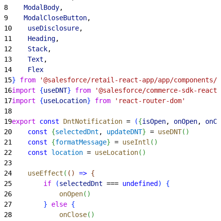
8
    ModalBody
,
9
    ModalCloseButton
,
10
    useDisclosure
,
11
    Heading
,
12
    Stack
,
13
    Text
,
14
    Flex
15
}
from
 '@salesforce/retail-react-app/app/components/s
16
import
{
useDNT
}
from
 '@salesforce/commerce-sdk-react'
17
import
{
useLocation
}
from
 'react-router-dom'
18
19
export
 const
 DntNotification
 = 
(
{
isOpen
, 
onOpen
, 
onCl
20
    const
{
selectedDnt
, 
updateDNT
}
 = 
useDNT
(
)
21
    const
{
formatMessage
}
 = 
useIntl
(
)
22
    const
 location
 = 
useLocation
(
)
23
24
    useEffect
(
(
)
=
>
{
25
        if
(
selectedDnt
 === 
undefined
)
{
26
            onOpen
(
)
27
}
else
{
28
            onClose
(
)