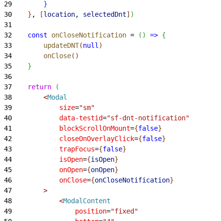
29
}
30
}
, 
[
location
, 
selectedDnt
]
)
31
32
    const
 onCloseNotification
 = 
(
)
=
>
{
33
        updateDNT
(
null
)
34
        onClose
(
)
35
}
36
37
    return
(
38
<
Modal
39
            size
=
"sm"
40
            data-testid
=
"sf-dnt-notification"
41
            blockScrollOnMount
=
{
false
}
42
            closeOnOverlayClick
=
{
false
}
43
            trapFocus
=
{
false
}
44
            isOpen
=
{
isOpen
}
45
            onOpen
=
{
onOpen
}
46
            onClose
=
{
onCloseNotification
}
47
>
48
<
ModalContent
49
                position
=
"fixed"