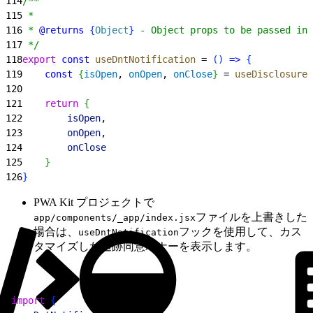
114
/**
115
 *
116
 * 
@returns
{
Object
}
 - Object props to be passed int
117
 */
118
export
 const
 useDntNotification
 = 
(
)
=
>
{
119
    const
{
isOpen
, 
onOpen
, 
onClose
}
 = 
useDisclosure
(
120
121
    return
{
122
        isOpen
,
123
        onOpen
,
124
        onClose
125
}
126
}
PWA Kit プロジェクトで
ファイルを上書きした
app/components/_app/index.jsx
場合は、
フックを使用して、カス
useDntNotification
タマイズした追跡同意バナーを表示します。
1
import
{