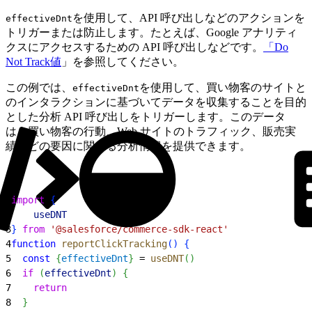
を使用して、API 呼び出しなどのアクションを
effectiveDnt
トリガーまたは防止します。たとえば、Google アナリティ
クスにアクセスするための API 呼び出しなどです。
「Do
Not Track値
」を参照してください。
この例では、
を使用して、買い物客のサイトと
effectiveDnt
のインタラクションに基づいてデータを収集することを目的
とした分析 API 呼び出しをトリガーします。このデータ
は、買い物客の行動、Web サイトのトラフィック、販売実
績などの要因に関する分析情報を提供できます。
1
import
{
2
    useDNT
3
}
from
 '@salesforce/commerce-sdk-react'
4
function
 reportClickTracking
(
)
{
5
  const
{
effectiveDnt
}
 = 
useDNT
(
)
6
  if
(
effectiveDnt
)
{
7
    return
8
}