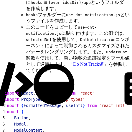
に
in
というフォルダー
hooks
{overridesDir}/app
を作成します。
フォルダーに
とい
hooks
use-dnt-notification.js
うファイルを作成します。
このコードをコピーして
use-dnt-
に貼り付けます。この例では、
notification.js
を使用して、
コンポ
selectedDnt
DntNotification
ーネントによって制御されるカスタマイズされた
バナーをレンダリングします。また、
updateDnt
関数を使用して、買い物客の追跡設定をブール値
として適用します。
「Do Not Track値
」を参照し
てください。
1
import
 React
, 
{
useEffect
}
from
 'react'
2
import
 PropTypes
 from
 'prop-types'
3
import
{
FormattedMessage
, 
useIntl
}
from
 'react-intl'
4
import
{
5
    Button
,
6
    Modal
,
7
    ModalContent
,