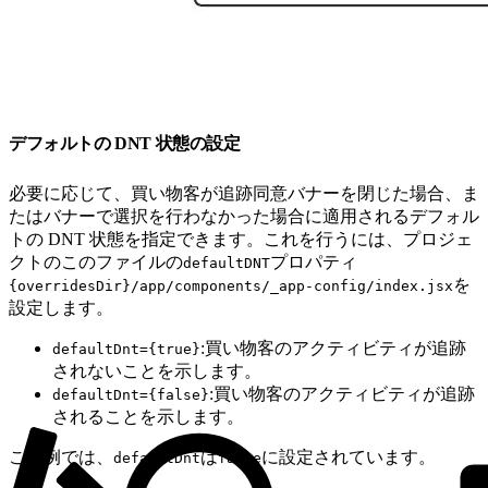
デフォルトの DNT 状態の設定
必要に応じて、買い物客が追跡同意バナーを閉じた場合、ま
たはバナーで選択を行わなかった場合に適用されるデフォル
トの DNT 状態を指定できます。これを行うには、プロジェ
クトのこのファイルの
プロパティ
defaultDNT
を
{overridesDir}/app/components/_app-config/index.jsx
設定します。
:買い物客のアクティビティが追跡
defaultDnt={true}
されないことを示します。
:買い物客のアクティビティが追跡
defaultDnt={false}
されることを示します。
この例では、
は
に設定されています。
defaultDnt
false