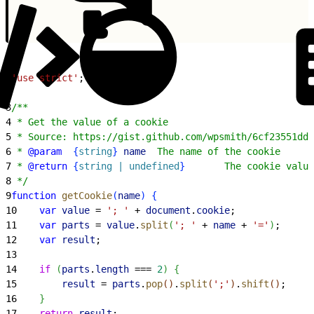
1
'use strict'
;
2
3
/**
4
 * Get the value of a cookie
5
 * Source: https://gist.github.com/wpsmith/6cf23551dd1
6
 * 
@param
{
string
}
 name
  The name of the cookie
7
 * 
@return
{
string | undefined
}
       The cookie value
8
 */
9
function
 getCookie
(
name
)
{
10
    var
 value
 = 
'; '
 + 
document
.
cookie
;
11
    var
 parts
 = 
value
.
split
(
'; '
 + 
name
 + 
'='
)
;
12
    var
 result
;
13
14
    if
(
parts
.
length
 === 
2
)
{
15
        result
 = 
parts
.
pop
(
)
.
split
(
';'
)
.
shift
(
)
;
16
}
17
    return
 result
;