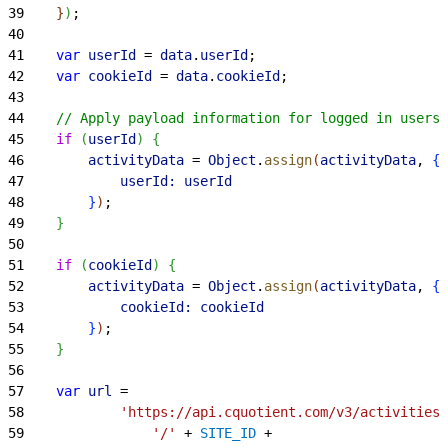
39
}
)
;
40
41
    var
 userId
 = 
data
.
userId
;
42
    var
 cookieId
 = 
data
.
cookieId
;
43
44
    // Apply payload information for logged in users.
45
    if
(
userId
)
{
46
        activityData
 = 
Object
.
assign
(
activityData
, 
{
47
            userId:
 userId
48
}
)
;
49
}
50
51
    if
(
cookieId
)
{
52
        activityData
 = 
Object
.
assign
(
activityData
, 
{
53
            cookieId:
 cookieId
54
}
)
;
55
}
56
57
    var
 url
 =
58
            'https://api.cquotient.com/v3/activities'
59
                '/'
 + 
SITE_ID
 +