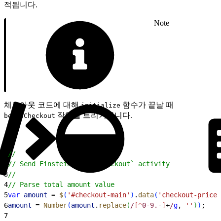
적됩니다.
Note
체크아웃 코드에 대해
함수가 끝날 때
initialize
작업을 트리거합니다.
beginCheckout
1
//
2
// Send Einstein `beginCheckout` activity
3
//
4
// Parse total amount value
5
var
 amount
 = 
$
(
'#checkout-main'
)
.
data
(
'checkout-price-
6
amount
 = 
Number
(
amount
.
replace
(
/
[^
0-9.-
]
+
/
g
, 
''
)
)
;
7