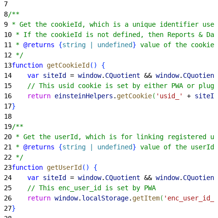
7
8
/**
9
 * Get the cookieId, which is a unique identifier used
10
 * If the cookieId is not defined, then Reports & Das
11
 * 
@returns
{
string | undefined
}
 value of the cookieI
12
 */
13
function
 getCookieId
(
)
{
14
    var
 siteId
 = 
window
.
CQuotient
 && 
window
.
CQuotient
15
    // This usid cookie is set by either PWA or plugi
16
    return
 einsteinHelpers
.
getCookie
(
'usid_'
 + 
siteId
17
}
18
19
/**
20
 * Get the userId, which is for linking registered us
21
 * 
@returns
{
string | undefined
}
 value of the userId 
22
 */
23
function
 getUserId
(
)
{
24
    var
 siteId
 = 
window
.
CQuotient
 && 
window
.
CQuotient
25
    // This enc_user_id is set by PWA
26
    return
 window
.
localStorage
.
getItem
(
'enc_user_id_'
27
}