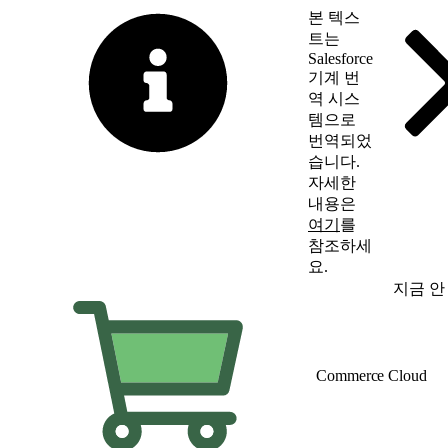
본 텍스
트는
Salesforce
기계 번
역 시스
템으로
번역되었
습니다.
자세한
내용은
여기
를
참조하세
요.
영어로 전환
지금 안
Commerce Cloud