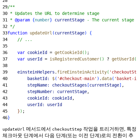
28
29
/**
30
 * Updates the URL to determine stage
31
 * 
@param
{
number
}
 currentStage
 - The current stage t
32
 */
33
function
 updateUrl
(
currentStage
)
{
34
    // ...
35
36
    var
 cookieId
 = 
getCookieId
(
)
;
37
    var
 userId
 = 
isRegisteredCustomer
(
)
 ? 
getUserId
(
)
38
39
    einsteinHelpers
.
fireEinsteinActivity
(
'checkoutSte
40
        basketId:
 $
(
'#checkout-main'
)
.
data
(
'basket-id
41
        stepName:
 checkoutStages
[
currentStage
]
,
42
        stepNumber:
 currentStage
,
43
        cookieId:
 cookieId
,
44
        userId:
 userId
45
}
)
;
46
}
메서드에서
작업을 트리거하면, 특정
updateUrl
checkoutStep
체크아웃 단계에서 다음 단계(또는 이전 단계)로의 전환이 추