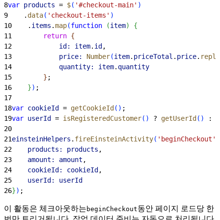
8
var
 products
 = 
$
(
'#checkout-main'
)
9
    .
data
(
'checkout-items'
)
10
    .
items
.
map
(
function
(
item
)
{
11
        return
{
12
            id:
 item
.
id
,
13
            price:
 Number
(
item
.
priceTotal
.
price
.
repla
14
            quantity:
 item
.
quantity
15
}
;
16
}
)
;
17
18
var
 cookieId
 = 
getCookieId
(
)
;
19
var
 userId
 = 
isRegisteredCustomer
(
)
 ? 
getUserId
(
)
 : 
u
20
21
einsteinHelpers
.
fireEinsteinActivity
(
'beginCheckout'
,
22
    products:
 products
,
23
    amount:
 amount
,
24
    cookieId:
 cookieId
,
25
    userId:
 userId
26
}
)
;
이 활동은 체크아웃하는
동안 페이지 로드당 한
beginCheckout
번만 트리거됩니다. 작업 데이터 준비는 자동으로 처리됩니다.