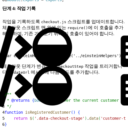
단계 4: 작업 기록
작업을 기록하도록
스크립트를 업데이트합니다.
checkout.js
체크아웃 스크립트 맨 위에 있는
에 이 호출을 추가
require()
해야 하며, 기존 가져오기 뒤에 이 호출이 있어야 합니다.
1
var einsteinHelpers = require('../einsteinHelpers');
체크아웃 단계가 변경되면
작업을 트리거합니
checkoutStep
다.
메서드에 다음 코드를 추가합니다.
updateUrl
1
/**
2
 * 
@returns
{
boolean
}
 whether the current customer is 
3
 */
4
function
 isRegisteredCustomer
(
)
{
5
    return
 $
(
'.data-checkout-stage'
)
.
data
(
'customer-ty
6
}