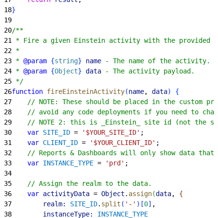
18
}
19
20
/**
21
 * Fire a given Einstein activity with the provided d
22
 *
23
 * 
@param
{
string
}
 name
 - The name of the activity.
24
 * 
@param
{
Object
}
 data
 - The activity payload.
25
 */
26
function
 fireEinsteinActivity
(
name
, 
data
)
{
27
    // NOTE: These should be placed in the custom pr
28
    // avoid any code deployments if you need to chan
29
    // NOTE 2: this is _Einstein_ site id (not the sa
30
    var
 SITE_ID
 = 
'$YOUR_SITE_ID'
;
31
    var
 CLIENT_ID
 = 
'$YOUR_CLIENT_ID'
;
32
    // Reports & Dashboards will only show data that'
33
    var
 INSTANCE_TYPE
 = 
'prd'
;
34
35
    // Assign the realm to the data.
36
    var
 activityData
 = 
Object
.
assign
(
data
, 
{
37
        realm:
 SITE_ID
.
split
(
'-'
)
[
0
]
,
38
        instanceType:
 INSTANCE_TYPE