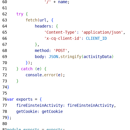
60
                '/'
 + 
name
;
61
62
    try
{
63
        fetch
(
url
, 
{
64
            headers:
{
65
                'Content-Type'
:
 'application/json'
,
66
                'x-cq-client-id'
:
 CLIENT_ID
67
}
,
68
            method:
 'POST'
,
69
            body:
 JSON
.
stringify
(
activityData
)
70
}
)
;
71
}
catch
(
e
)
{
72
        console
.
error
(
e
)
;
73
}
74
}
75
76
var
 exports
 = 
{
77
    fireEinsteinActivity:
 fireEinsteinActivity
,
78
    getCookie:
 getCookie
79
}
;
80
81
module
.
exports
 = 
exports
;