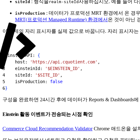
: 형식을
사용하십시오. 예를 들어 다
siteId
realm-siteId
: 데이터가 프로덕션 MRT 환경에서 온 경
isProduction
MRT(프로덕션 Managed Runtime) 환경에서
온 것이 아닌 
이 예제의 자리 표시자를 실제 값으로 바꿉니다. 자리 표시자는
1
einsteinAPI: 
{
2
    host: 
'https://api.cquotient.com'
,
3
    einsteinId: 
'$EINSTEIN_ID'
,
4
    siteId: 
'$SITE_ID'
,
5
    isProduction: 
false
6
}
구성을 완료하면 24시간 후에 데이터가 Reports & Dashboard
Einstein 활동 이벤트가 전송되는 시점 확인
Commerce Cloud Recommendation Validator
Chrome 애드온을