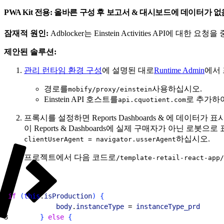
PWA Kit 전용: 올바른 구성 후 보고서 & 대시보드에 데이터가 
잠재적 원인:
Adblocker는 Einstein Activities API에 대한 요
제안된 솔루션:
관리 런타임 환경 구성
에 설명된 대로
Runtime Admin
에서
경로를
사용하십시오.
mobify/proxy/einstein
Einstein API 호스트를
로 추가하여
api.cquotient.com
프록시를 설정하면 Reports Dashboards & 에 데이터가 
이 Reports & Dashboards에 실제 구매자가 아닌 로봇으
하십시오.
clientUserAgent = navigator.usserAgent
프로젝트에서 다음 코드로
/template-retail-react-app/
1
if
(
this
.
isProduction
)
{
2
            body
.
instanceType
 = 
instanceType_prd
3
}
else
{