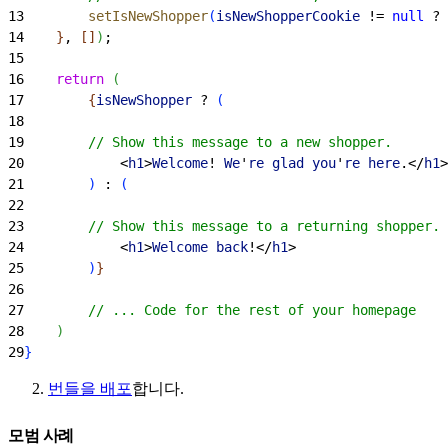
13
        setIsNewShopper
(
isNewShopperCookie
 != 
null
 ? 
14
}
, 
[
]
)
;
15
16
    return
(
17
{
isNewShopper
 ? 
(
18
19
        // Show this message to a new shopper.
20
<
h1
>
Welcome
! 
We
'
re
 glad
 you
'
re
 here
.
<
/
h1
>
21
)
 : 
(
22
23
        // Show this message to a returning shopper.
24
<
h1
>
Welcome
 back
!
<
/
h1
>
25
)
}
26
27
        // ... Code for the rest of your homepage
28
)
29
}
번들을 배포
합니다.
모범 사례