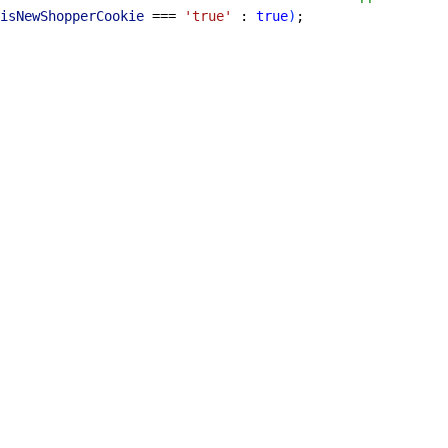
isNewShopperCookie
 === 
'true'
 : 
true
)
;