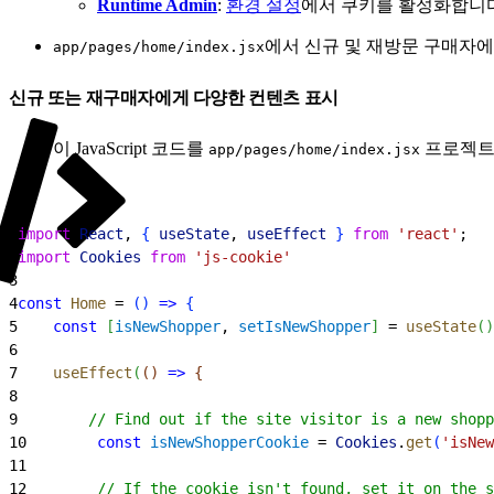
Runtime Admin
:
환경 설정
에서 쿠키를 활성화합니다
에서 신규 및 재방문 구매자에
app/pages/home/index.jsx
신규 또는 재구매자에게 다양한 컨텐츠 표시
이 JavaScript 코드를
프로젝트
app/pages/home/index.jsx
1
import
 React
, 
{
useState
, 
useEffect
}
from
 'react'
;
2
import
 Cookies
 from
 'js-cookie'
3
4
const
 Home
 = 
(
)
=
>
{
5
    const
[
isNewShopper
, 
setIsNewShopper
]
 = 
useState
(
)
6
7
    useEffect
(
(
)
=
>
{
8
9
        // Find out if the site visitor is a new shopp
10
        const
 isNewShopperCookie
 = 
Cookies
.
get
(
'isNew
11
12
        // If the cookie isn't found, set it on the s