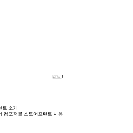
J
런트 소개
서 컴포저블 스토어프런트 사용
크