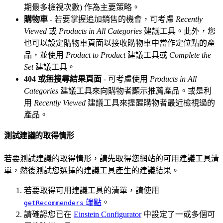
期最多檢視次數) 作為主要策略。
購物車
- 若要掌握追加銷售的機會，可考慮
Recently
Viewed
或
Products in All Categories
建議工具。此外，您
也可以設定購物車頁面以接收購物車中當作定位點的產
品，並使用
Product to Product
建議工具或
Complete the
Set
建議工具。
404 或無搜尋結果頁面
- 可考慮使用
Products in All
Categories
建議工具來向購物者顯示推薦產品。或是利
用
Recently Viewed
建議工具來提醒購物者最近檢視過的
產品。
測試建議的取得情形
若要測試建議的取得情形，請先取得您網站的可用建議工具清
單，然後測試您選擇的建議工具產生的建議結果。
若要取得可用建議工具的清單，請使用
端點
。
getRecommenders
請確認您已在
Einstein Configurator
中設定了一或多個可