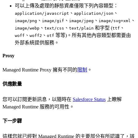
可以上傳及處理的靜態資產僅限下列內容類型：
、
、
application/javascript
application/json
、
、
、
、
image/png
image/gif
image/jpeg
image/svg+xml
、
、
和字型 (
、
image/webp
text/css
text/plain
ttf
、
、
等等)。所有其他內容類型都需要由
woff
woff2
otf
外部系統提供服務。
Proxy
Managed Runtime Proxy 擁有不同的
限制
。
供應數量
您可以訂閱更新訊息，以隨時在
Salesforce Status
上瞭解
Managed Runtime 服務的可用性。
下一步驟
這樣您就已經對 Managed Runtime 的主要部分有所認識了，該