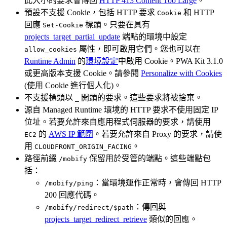
此大小的要求會傳回
HTTP 413 Content Too Large
。
預設不支援 Cookie，包括 HTTP 要求
和 HTTP
Cookie
回應
標頭。只要在具有
Set-Cookie
projects_target_partial_update
端點的環境中設定
屬性，即可啟用它們。您也可以在
allow_cookies
Runtime Admin
的
環境設定
中啟用 Cookie。PWA Kit 3.1.0
或更高版本支援 Cookie。請參閱
Personalize with Cookies
(使用 Cookie 進行個人化)。
不支援標頭以
開頭的要求。這些要求將被捨棄。
_
源自 Managed Runtime 環境的 HTTP 要求不使用固定 IP
位址。若要允許來自應用程式伺服器的要求，請使用
的
AWS IP 範圍
。若要允許來自 Proxy 的要求，請使
EC2
用
。
CLOUDFRONT_ORIGIN_FACING
路徑前綴
保留用於受管的端點。這些端點包
/mobify
括：
：當環境運作正常時，會傳回 HTTP
/mobify/ping
200 回應代碼。
：傳回與
/mobify/redirect/$path
projects_target_redirect_retrieve
類似的回應。