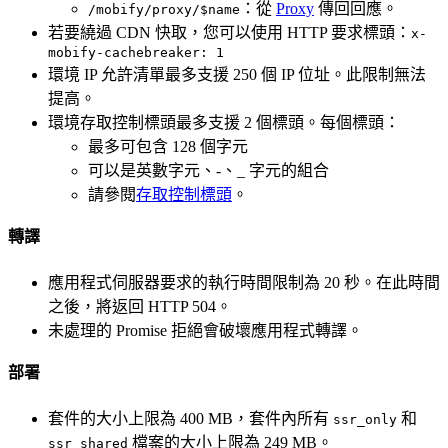
：從
Proxy
傳回回應。
/mobify/proxy/$name
若要繞過 CDN 快取，您可以使用 HTTP 要求標頭：
x-
mobify-cachebreaker: 1
環境 IP 允許清單最多支援 250 個 IP 位址。此限制無法
提高。
環境存取控制標頭最多支援 2 個標頭。每個標頭：
最多可包含 128 個字元
可以是英數字元、-、_ 字元的組合
請參閱
存取控制標頭
。
轉譯
應用程式伺服器要求的執行時間限制為 20 秒。在此時間
之後，將返回 HTTP 504。
未處理的 Promise 拒絕會破壞應用程式轉譯。
部署
套件的大小上限為 400 MB，套件內所有
和
ssr_only
檔案的大小上限為 249 MB。
ssr_shared