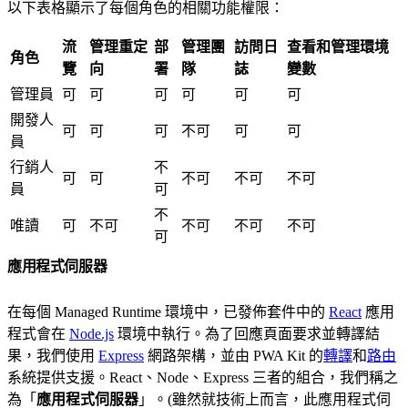
以下表格顯示了每個角色的相關功能權限：
流
管理重定
部
管理團
訪問日
查看和管理環境
角色
覽
向
署
隊
誌
變數
管理員
可
可
可
可
可
可
開發人
可
可
可
不可
可
可
員
行銷人
不
可
可
不可
不可
不可
員
可
不
唯讀
可
不可
不可
不可
不可
可
應用程式伺服器
在每個 Managed Runtime 環境中，已發佈套件中的
React
應用
程式會在
Node.js
環境中執行。為了回應頁面要求並轉譯結
果，我們使用
Express
網路架構，並由 PWA Kit 的
轉譯
和
路由
系統提供支援。React、Node、Express 三者的組合，我們稱之
為「
應用程式伺服器
」。(雖然就技術上而言，此應用程式伺