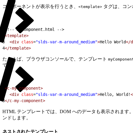
コンポーネントが表示を行うとき、
タグは、コン
<template>
1
<!-- myComponent.html -->
2
<template>
3
  <div
 class
=
"slds-var-m-around_medium"
>
Hello World
</d
4
</template>
たとえば、ブラウザコンソールで、テンプレート
myComponen
です。
1
<c-my-component>
2
  <div
 class
=
"slds-var-m-around_medium"
>
Hello, World!
<
3
</c-my-component>
HTML テンプレートでは、DOM へのデータも表示されます。
ンドします。
ネストされたテンプレート