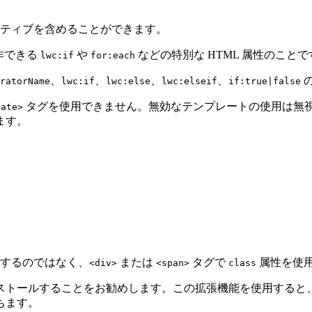
ティブを含めることができます。
作できる
や
などの特別な HTML 属性のことで
lwc:if
for:each
、
、
、
、
ratorName
lwc:if
lwc:else
lwc:elseif
if:true|false
タグを使用できません。無効なテンプレートの使用は無視
late>
ます。
するのではなく、
または
タグで
属性を使
<div>
<span>
class
ストールすることをお勧めします。この拡張機能を使用すると
ちます。