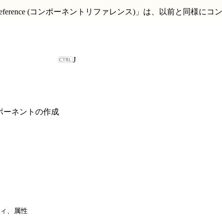
t Reference (コンポーネントリファレンス)」
は、以前と同様にコ
J
b コンポーネントの作成
ィ、属性