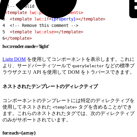
1
<!-- Invalid -->
2
<template
 lwc:preserve-comments
>
3
  <template
 lwc:if
=
{property}
></template>
4
<!-- Remove this comment -->
5
  <template
 lwc:else
></template>
6
</template>
lwc:render-mode='light'
Light DOM
を使用してコンポーネントを表示します。これに
より、サードパーティツールで
などの標準ブ
querySelector
ラウザクエリ API を使用して DOM をトラバースできます。
ネストされたテンプレートのディレクティブ
コンポーネントのテンプレートには特定のディレクティブを
使用してネストされた
タグを含めることができ
<template>
ます。これらのネストされたタグでは、次のディレクティブ
のみがサポートされています。
for:each={array}