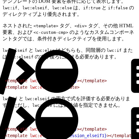
テンプレートの DOM 要素を条件に応じて表示します。
、
、
は、
と
の
lwc:if
lwc:elseif
lwc:else
if:true
if:false
ディレクティブより優先されます。
ネストされた
タグ、
タグ、その他 HTML
<template>
<div>
要素、および
のようなカスタムコンポーネ
<c-custom-cmp>
ントタグでは、条件付きディレクティブを使用します。
と
はどちらも、同階層の
また
lwc:elseif
lwc:else
lwc:if
は
のすぐ後ろに続ける必要があります。
lwc:elseif
1
<template
 lwc:if
=
{expression}
></template>
2
<template
 lwc:else
></template>
と
の両方で式を評価する必要がありま
lwc:if
lwc:elseif
す。ただし、
には属性値を指定できません。
lwc:else
1
<template
 lwc:if
=
{expression}
></template>
2
<template
 lwc:elseif
=
{expression_elseif1}
></template>