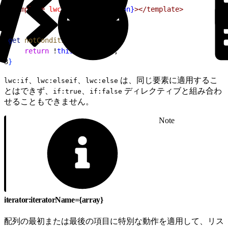
1
<template
 lwc:if
=
{notCondition}
></template>
1
get
 notCondition
(
)
{
2
    return
 !
this
.
condition
;
3
}
、
、
は、同じ要素に適用するこ
lwc:if
lwc:elseif
lwc:else
とはできず、
、
ディレクティブと組み合わ
if:true
if:false
せることもできません。
Note
iterator:iteratorName={array}
配列の最初または最後の項目に特別な動作を適用して、リス