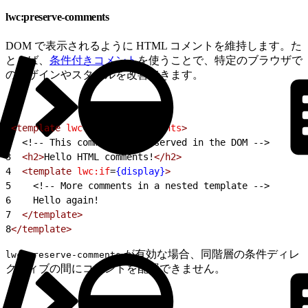
lwc:preserve-comments
DOM で表示されるように HTML コメントを維持します。た
とえば、
条件付きコメント
を使うことで、特定のブラウザで
のデザインやスタイルを改善できます。
1
<template
 lwc:preserve-comments
>
2
<!-- This comment is preserved in the DOM -->
3
  <h2>
Hello HTML comments!
</h2>
4
  <template
 lwc:if
=
{display}
>
5
<!-- More comments in a nested template -->
6
    Hello again!
7
  </template>
8
</template>
が有効な場合、同階層の条件ディレ
lwc:preserve-comments
クティブの間にコメントを配置できません。