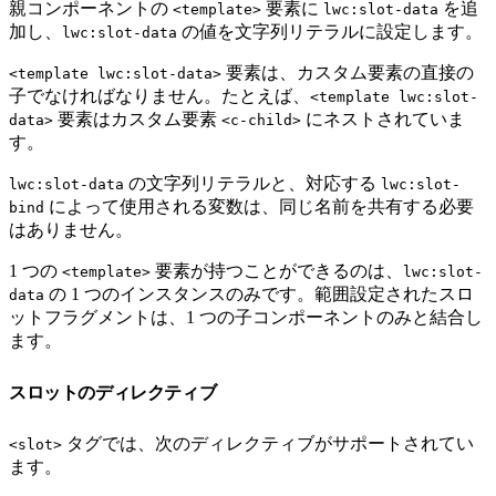
親コンポーネントの
要素に
を追
<template>
lwc:slot-data
加し、
の値を文字列リテラルに設定します。
lwc:slot-data
要素は、カスタム要素の直接の
<template lwc:slot-data>
子でなければなりません。たとえば、
<template lwc:slot-
要素はカスタム要素
にネストされていま
data>
<c-child>
す。
の文字列リテラルと、対応する
lwc:slot-data
lwc:slot-
によって使用される変数は、同じ名前を共有する必要
bind
はありません。
1 つの
要素が持つことができるのは、
<template>
lwc:slot-
の 1 つのインスタンスのみです。範囲設定されたスロ
data
ットフラグメントは、1 つの子コンポーネントのみと結合し
ます。
スロットのディレクティブ
タグでは、次のディレクティブがサポートされてい
<slot>
ます。