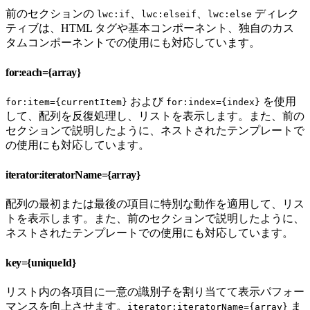
前のセクションの
、
、
ディレク
lwc:if
lwc:elseif
lwc:else
ティブは、HTML タグや基本コンポーネント、独自のカス
タムコンポーネントでの使用にも対応しています。
for:each={array}
および
を使用
for:item={currentItem}
for:index={index}
して、配列を反復処理し、リストを表示します。また、前の
セクションで説明したように、ネストされたテンプレートで
の使用にも対応しています。
iterator:iteratorName={array}
配列の最初または最後の項目に特別な動作を適用して、リス
トを表示します。また、前のセクションで説明したように、
ネストされたテンプレートでの使用にも対応しています。
key={uniqueId}
リスト内の各項目に一意の識別子を割り当てて表示パフォー
マンスを向上させます。
ま
iterator:iteratorName={array}