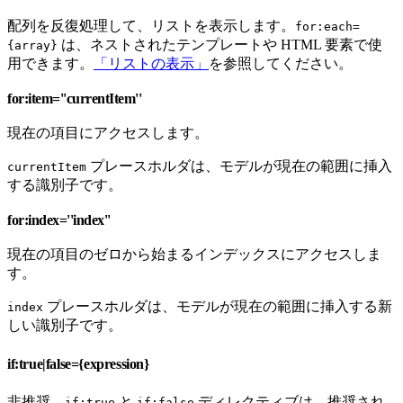
配列を反復処理して、リストを表示します。
for:each=
は、ネストされたテンプレートや HTML 要素で使
{array}
用できます。
「リストの表示」
を参照してください。
for:item=''currentItem''
現在の項目にアクセスします。
プレースホルダは、モデルが現在の範囲に挿入
currentItem
する識別子です。
for:index=''index''
現在の項目のゼロから始まるインデックスにアクセスしま
す。
プレースホルダは、モデルが現在の範囲に挿入する新
index
しい識別子です。
if:true|false={expression}
非推奨。
と
ディレクティブは、推奨され
if:true
if:false