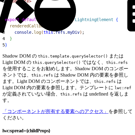
3
</template>
1
export
 default
 class
 extends
 LightningElement
{
2
  renderedCallback
(
)
{
3
    console
.
log
(
this
.
refs
.
myDiv
)
;
4
}
5
}
Shadow DOM の
または
this.template.querySelector()
Light DOM の
ではなく、
this.querySelector()
this.refs
を使用することをお勧めします。Shadow DOM のコンポー
ネントでは、
は Shadow DOM 内の要素を参照し
this.refs
ます。Light DOM のコンポーネントでは、
は
this.refs
Light DOM 内の要素を参照します。テンプレートに
lwc:ref
が定義されていない場合、
は undefined を返しま
this.refs
す。
「コンポーネントが所有する要素へのアクセス」
を参照して
ください。
lwc:spread={childProps}