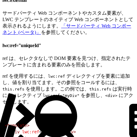
lwc:external
サードパーティ Web コンポーネントやカスタム要素が、
LWC テンプレートのネイティブ Web コンポーネントとして
表示されるようにします。
「サードパーティ Web コンポー
ネント (ベータ)」
を参照してください。
lwc:ref=''uniqueId''
ref は、セレクタなしで DOM 要素を見つけ、指定されたテ
ンプレートに含まれる要素のみを照会します。
ref を使用するには、
ディレクティブを要素に追加
lwc:ref
し、値を割り当てます。その参照をコールするには、
を使用します。この例では、
は実行時
this.refs
this.refs
にディレクティブ
を参照し、
にアク
lwc:ref="myDiv"
<div>
セスします。
1
<template>
2
  <div
 lwc:ref
=
"myDiv"
></div>