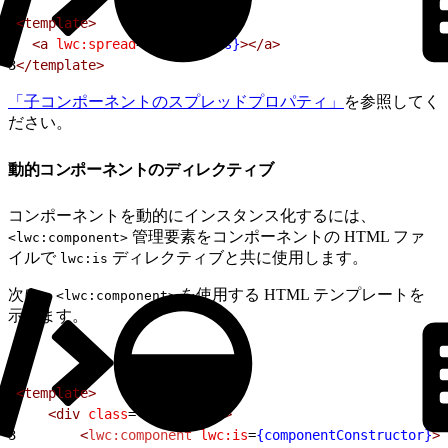
1
<template>
2
  <a
 lwc:spread
=
{childProps}
></a>
3
</template>
「子コンポーネントのスプレッドプロパティ」
を参照してく
ださい。
動的コンポーネントのディレクティブ
コンポーネントを動的にインスタンス化するには、
管理要素をコンポーネントの HTML ファ
<lwc:component>
イルで
ディレクティブと共に使用します。
lwc:is
次に、
を使用する HTML テンプレートを
<lwc:component>
示します。
1
<template>
2
    <div
 class
=
"container"
>
3
        <
lwc:component
 lwc:is
=
{componentConstructor}
><