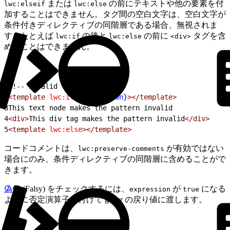
または
の前にテキストや他の要素を付
lwc:elseif
lwc:else
加することはできません。タグ間の空白文字は、空白文字が
条件付きディレクティブの同階層である場合、無視されま
す。たとえば
の後と
の前に
タグを含
lwc:if
lwc:else
<div>
めることはできません。
1
<!-- Invalid -->
2
<template
 lwc:if
=
{expression}
></template>
3
This text node makes the pattern invalid
4
<div>
This div tag makes the pattern invalid
</div>
5
<template
 lwc:else
></template>
コードコメントは、
が有効ではない
lwc:preserve-comments
場合にのみ、条件ディレクティブの同階層に含めることがで
きます。
偽
値 (Falsy) をチェックするには、
が
になる
expression
true
ように否定演算子を付けて getter の戻り値に渡します。