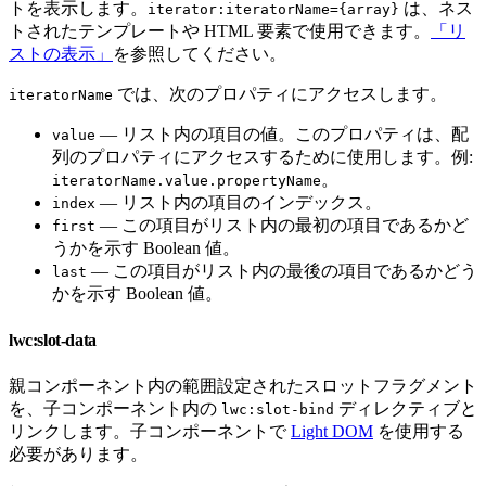
トを表示します。
は、ネス
iterator:iteratorName={array}
トされたテンプレートや HTML 要素で使用できます。
「リ
ストの表示」
を参照してください。
では、次のプロパティにアクセスします。
iteratorName
— リスト内の項目の値。このプロパティは、配
value
列のプロパティにアクセスするために使用します。例:
。
iteratorName.value.propertyName
— リスト内の項目のインデックス。
index
— この項目がリスト内の最初の項目であるかど
first
うかを示す Boolean 値。
— この項目がリスト内の最後の項目であるかどう
last
かを示す Boolean 値。
lwc:slot-data
親コンポーネント内の範囲設定されたスロットフラグメント
を、子コンポーネント内の
ディレクティブと
lwc:slot-bind
リンクします。子コンポーネントで
Light DOM
を使用する
必要があります。