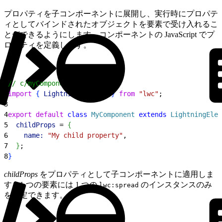
プロパティを子コンポーネントに展開し、実行時にプロパテ
ィとしてバインドされたオブジェクトを要素で受け入れるこ
とができるようにします。コンポーネントの JavaScript でプ
ロパティを定義します。
1
// c/myComponent.js
2
import
{
LightningElement
}
from
 "lwc"
;
3
4
export
 default
 class
 MyComponent
 extends
 LightningElem
5
  childProps
 = 
{
6
    name:
 "My child property"
,
7
}
;
8
}
childProps
をプロパティとして子コンポーネントに適用しま
す。1 つの要素には 1 つの
のインスタンスのみ
lwc:spread
を設定できます。