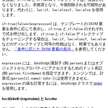
なくなりました。非推奨となり、今後削除される可能性があ
ります。代わりに、
、
、
を使用
lwc:if
lwc:elseif
lwc:else
します。
は、テンプレートの DOM 要
if:true|false={expression}
素を条件に応じて表示し、
と
のそれぞれ
if:true
if:false
で式を呼び出します。
と
ディレクティブ
if:true
if:false
をチェーニングする場合は、
、
、
lwc:if
lwc:elseif
lwc:else
などのディレクティブと同等の性能はなく、軽量でもありま
せん。
「条件に応じた DOM 要素の表示」
を参照してくださ
い。
には、JavaScript 識別子 (例:
) またはオブ
expression
person
ジェクトからプロパティにアクセスするためのドット表記
(例:
) を指定できます。エンジンでは、計
person.firstName
算式 (
) は使用できません。
person[2].name['John']
の値を計算するには、JavaScript クラスで
getter
expression
を使用します。
lwc:if|elseif={expression} と lwc:else