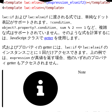
3
<template
 lwc:elseif
=
{expression_elseif2}
></template>
4
<template
 lwc:else
></template>
および
に渡される式では、単純なドット
lwc:if
lwc:elseif
表記がサポートされます。
、
!condition
、
など、複雑
object?.property?.condition
sum % 2 === 1
な式はサポートされていません。そのような式を計算するに
は、JavaScript クラスで
getter
を使用します。
式およびプロパティの getter には、
や
の
lwc:if
lwc:elseif
インスタンスごとに 1 回だけアクセスできます。上の例で
は、
が真値を返す場合、他のいずれのプロパテ
expression
ィ getter もアクセスされません。
Note