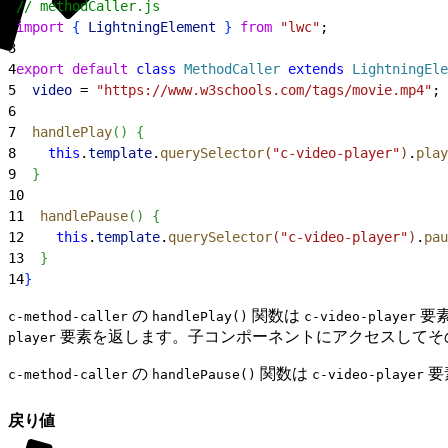
1
// methodCaller.js
2
import
{
LightningElement
}
from
 "lwc"
;
3
4
export
 default
 class
 MethodCaller
 extends
 LightningEle
5
  video
 = 
"https://www.w3schools.com/tags/movie.mp4"
;
6
7
  handlePlay
(
)
{
8
    this
.
template
.
querySelector
(
"c-video-player"
)
.
play
9
}
10
11
  handlePause
(
)
{
12
    this
.
template
.
querySelector
(
"c-video-player"
)
.
pau
13
}
14
}
の
関数は
要
c-method-caller
handlePlay()
c-video-player
要素を返します。子コンポーネントにアクセスしてそ
player
の
関数は
要
c-method-caller
handlePause()
c-video-player
戻り値