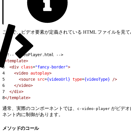
ここで、ビデオ要素が定義されている HTML ファイルを見
1
<!-- videoPlayer.html -->
2
<template>
3
  <div
 class
=
"fancy-border"
>
4
    <video
 autoplay
>
5
      <source
 src
=
{videoUrl}
 type
=
{videoType}
 />
6
    </video>
7
  </div>
8
</template>
通常、実際のコンポーネントでは、
がビデオ
c-video-player
ネント内に制御があります。
メソッドのコール