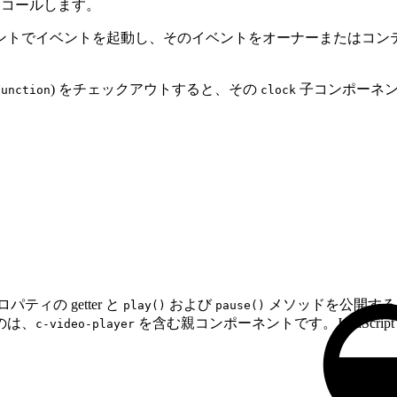
ドをコールします。
ントでイベントを起動し、そのイベントをオーナーまたはコン
) をチェックアウトすると、その
子コンポーネン
Function
clock
パティの getter と
および
メソッドを公開する
play()
pause()
のは、
を含む親コンポーネントです。JavaScri
c-video-player