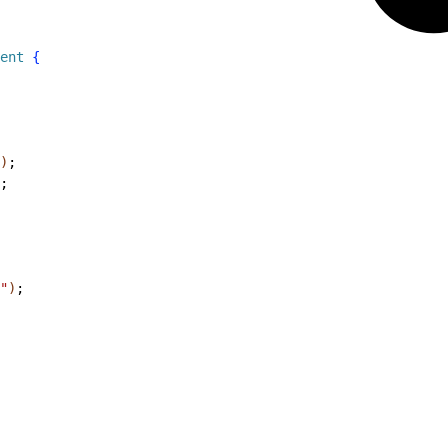
ent
{
)
;
;
"
)
;