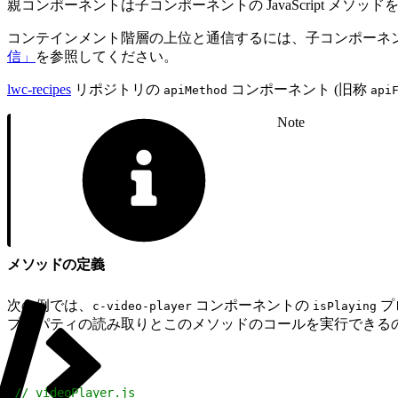
親コンポーネントは子コンポーネントの JavaScript メソッ
コンテインメント階層の上位と通信するには、子コンポーネ
信」
を参照してください。
lwc-recipes
リポジトリの
コンポーネント (旧称
apiMethod
api
Note
メソッドの定義
次の例では、
コンポーネントの
プロ
c-video-player
isPlaying
プロパティの読み取りとこのメソッドのコールを実行できる
1
// videoPlayer.js