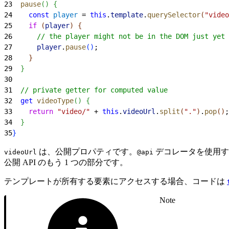
23
  pause
(
)
{
24
    const
 player
 = 
this
.
template
.
querySelector
(
"video
25
    if
(
player
)
{
26
      // the player might not be in the DOM just yet
27
      player
.
pause
(
)
;
28
}
29
}
30
31
  // private getter for computed value
32
  get
 videoType
(
)
{
33
    return
 "video/"
 + 
this
.
videoUrl
.
split
(
"."
)
.
pop
(
)
;
34
}
35
}
は、公開プロパティです。
デコレータを使用する
videoUrl
@api
公開 API のもう 1 つの部分です。
テンプレートが所有する要素にアクセスする場合、コードは
Note