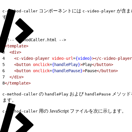
コンポーネントには
が含ま
c-method-caller
c-video-player
す。
1
<!-- methodCaller.html -->
2
<template>
3
  <div>
4
    <c-video-player
 video-url
=
{video}
></c-video-player
5
    <button
 onclick
=
{
handlePlay
}
>
Play
</button>
6
    <button
 onclick
=
{
handlePause
}
>
Pause
</button>
7
  </div>
8
</template>
の
および
メソッド
c-method-caller
handlePlay
handlePause
ます。
用の JavaScript ファイルを次に示します。
c-method-caller