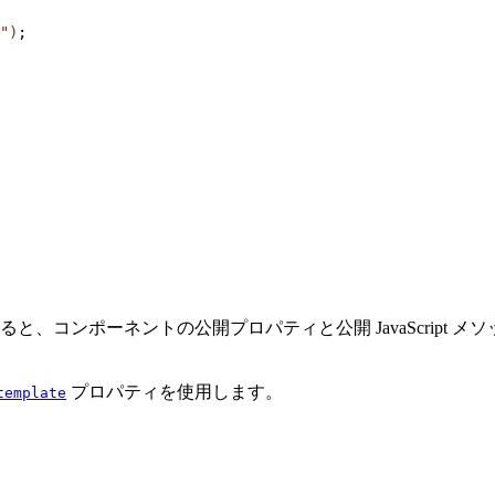
"
)
;
と、コンポーネントの公開プロパティと公開 JavaScript
プロパティを使用します。
template