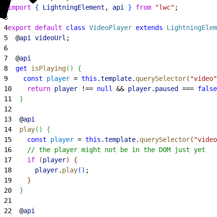
2
import
{
LightningElement
, 
api
}
from
 "lwc"
;
3
4
export
 default
 class
 VideoPlayer
 extends
 LightningElem
5
  @
api
 videoUrl
;
6
7
  @
api
8
  get
 isPlaying
(
)
{
9
    const
 player
 = 
this
.
template
.
querySelector
(
"video"
10
    return
 player
 !== 
null
 && 
player
.
paused
 === 
false
11
}
12
13
  @
api
14
  play
(
)
{
15
    const
 player
 = 
this
.
template
.
querySelector
(
"video
16
    // the player might not be in the DOM just yet
17
    if
(
player
)
{
18
      player
.
play
(
)
;
19
}
20
}
21
22
  @
api