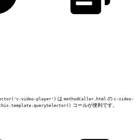
は
の
ector('c-video-player')
methodCaller.html
c-video-
コールが便利です。
this.template.querySelector()