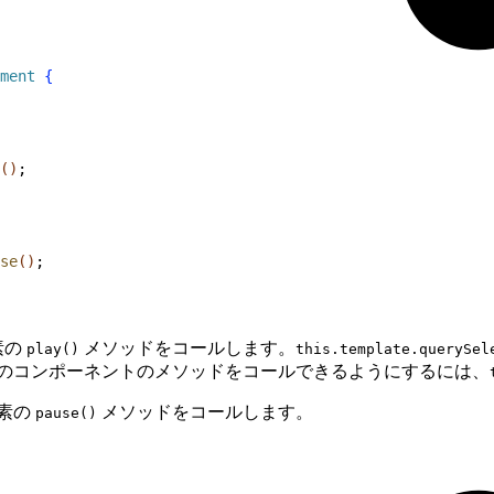
ment
{
(
)
;
se
(
)
;
素の
メソッドをコールします。
play()
this.template.querySel
のコンポーネントのメソッドをコールできるようにするには、
素の
メソッドをコールします。
pause()