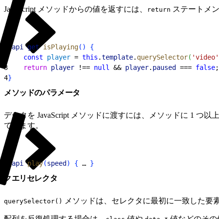
JavaScript メソッドからの値を返すには、
ステートメン
return
1
@
api
 get
 isPlaying
(
)
{
2
    const
 player
 = 
this
.
template
.
querySelector
(
'video'
3
    return
 player
 !== 
null
 && 
player
.
paused
 === 
false
;
4
}
メソッドのパラメータ
データを JavaScript メソッドに渡すには、メソッドに 1
できます。
1
@
api
 play
(
speed
)
{
 … 
}
クエリセレクタ
メソッドは、セレクタに最初に一致した要素を返
querySelector()
配列を反復処理する場合は、
値や
値などのその