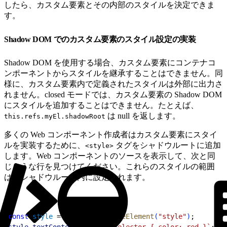
したら、カスタム要素とその内部のスタイルを決定できま
す。
Shadow DOM でのカスタム要素のスタイル設定の実装
Shadow DOM を使用する場合、カスタム要素にコンテナコ
ンポーネントからスタイルを継承することはできません。同
様に、カスタム要素内で定義されたスタイルは外部に出力さ
れません。closed モードでは、カスタム要素の Shadow DOM
にスタイルを追加することはできません。たとえば、
は null を返します。
this.refs.myEl.shadowRoot
多くの Web コンポーネント作成者はカスタム要素にスタイ
ルを実装するために、
タグをシャドウルートに追加
<style>
します。Web コンポーネントのソースを表示して、次と同
じような行を見つけてください。これらのスタイルの範囲
は、シャドウルート内に設定されます。
1
const
 style
 = 
document
.
createElement
(
"style"
)
;
2
style
.
textContent
 = 
`.someSelector { color: red }`
;