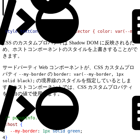
1
style
.
textContent
 = 
CSS のカスタムプロパティは Shadow DOM に反映されるた
め、ホストコンポーネントのスタイルを上書きすることがで
きます。
サードパーティ Web コンポーネントが、CSS カスタムプロ
パティ
の
--my-border
border: var(--my-border, 1px
の境界線のスタイルを指定しているとしま
solid black);
す。ホストコンポーネントでは、CSS カスタムプロパティ
を独自の値で使用します。
1
/* popupInfo.css */
2
:host
{
3
  --my-border
: 
1px
 solid
 green
;
4
}