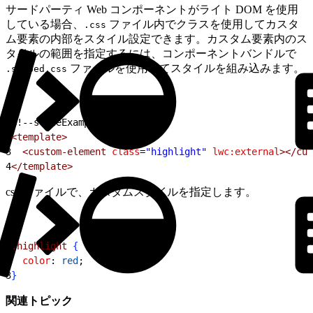
サードパーティ Web コンポーネントがライト DOM を使用
している場合、
ファイル内でクラスを使用してカスタ
.css
ム要素の内部をスタイル設定できます。カスタム要素内のス
タイルの範囲を指定するには、コンポーネントバンドルで
ファイルを使用してスタイルを組み込みます。
.scoped.css
1
<!--styleExample.html-->
2
<template>
3
  <custom-element
 class
=
"highlight"
 lwc:external
></cus
4
</template>
css ファイルで、カスタムスタイルを指定します。
1
.highlight
{
2
  color
: 
red
;
3
}
関連トピック