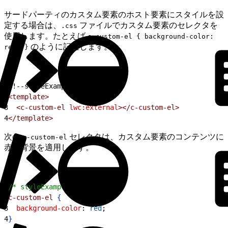
サードパーティのカスタム要素のホスト要素にスタイルを設
定する場合は、
ファイルでカスタム要素のセレクタを
.css
使用します。たとえば
c-custom-el { background-color:
のように記述します。
red; }
1
<!--styleExample.html -->
2
<template>
3
  <c-custom-el
 lwc:external
></c-custom-el>
4
</template>
次の
セレクタは、カスタム要素のコンテンツに
c-custom-el
赤い背景を適用します。
1
/* styleExample.css */
2
c-custom-el
{
3
  background-color
: 
red
;
4
}