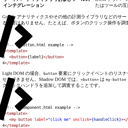
インテグレーション
たはツールの互
Google アナリティクスやその他の計測ライブラリなどのサードパ
る必要はありません。たとえば、ボタンのクリック操作を調
1
<!-- myButton.html example -->
2
<template>
3
  <button>
{label}
</button>
4
</template>
Light DOM の場合、
要素にクリックイベントのリスナーを
button
セスできません。Shadow DOM では、
は
<button>
my-button
クリックハンドラを追加して調査することです。
1
<!-- myComponent.html example -->
2
<template>
3
  <my-button
 label
=
"click me"
 onclick
=
{
handleClick
}
></
4
</template>