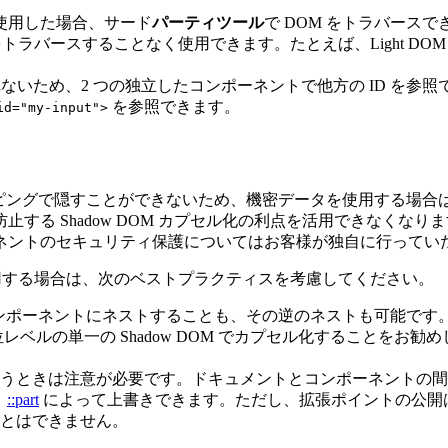
 を使用した場合、サード
パーティツール
で DOM をトラバース
トラバースすることなく使用できます。たとえば、Light DOM
囲が設定されないため、2 つの独立したコンポーネントで他方の ID を
を参照できます。
id="my-input">
クレイピングで隠すことができないため、機密データを使用する場合は、
を防止する Shadow DOM カプセル化の利点を活用できなく
ンポーネントのセキュリティ保護についてはお客様が独自に行って
の両方を使用する場合は、次のベストプラクティスを考慮してください。
OM の親コンポーネントにネストすることも、その逆のネストも可能です
最上位レベルの単一の Shadow DOM でカプセル化すること
うときは注意が必要です。ドキュメントとコンポーネントの間
と
::part
によって上書きできます。ただし、拡張ポイントの公開
とはできません。