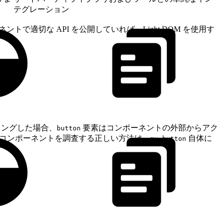
テグレーション
トで適切な API を公開していれば、Light DOM を使用す
リングした場合、
要素はコンポーネントの外部からアク
button
コンポーネントを調査する正しい方法は、
自体に
my-button