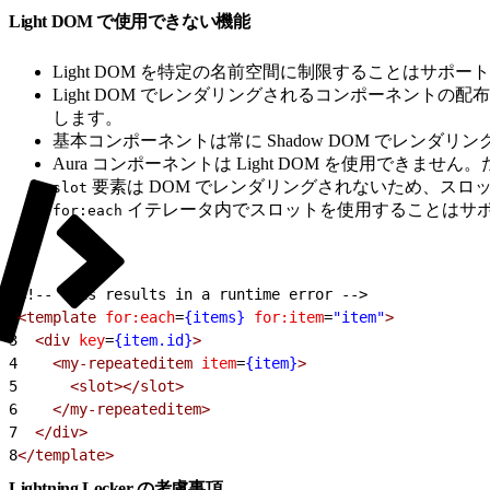
Light DOM で使用できない機能
Light DOM を特定の名前空間に制限することはサポ
Light DOM でレンダリングされるコンポーネント
します。
基本コンポーネントは常に Shadow DOM でレンダリ
Aura コンポーネントは Light DOM を使用できませ
要素は DOM でレンダリングされないため、ス
slot
イテレータ内でスロットを使用することはサ
for:each
1
<!-- This results in a runtime error -->
2
<template
 for:each
=
{items}
 for:item
=
"item"
>
3
  <div
 key
=
{item.id}
>
4
    <my-repeateditem
 item
=
{item}
>
5
      <slot></slot>
6
    </my-repeateditem>
7
  </div>
8
</template>
Lightning Locker の考慮事項