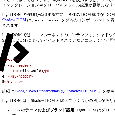
インテグレーションやグローバルスタイル設定が容易になり
Light DOM の詳細を確認する前に、各種の DOM 構
Shadow DOM
は、
タグ内のコンポーネントを表示します。た
#shadow-root
されます。
Light DOM では、コンポーネントのコンテンツは、シ
Shadow DOM によってバインドされていないコンテンツと
1
<my-app>
2
  <my-header>
3
    <p>
Hello World
</p>
4
  </my-header>
5
</my-app>
詳細は
Google Web Fundamentals の「Shadow DOM v1」
を参照
Light DOM は、Shadow DOM と比べていくつかの利点があ
CSS のテーマおよびブランド設定
: Light DO