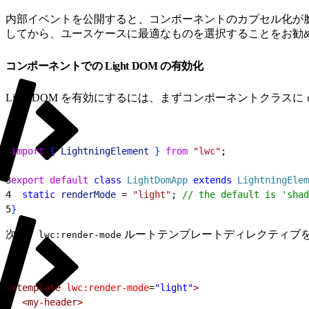
内部イベントを公開すると、コンポーネントのカプセル化が
してから、ユースケースに最適なものを選択することをお勧
コンポーネントでの Light DOM の有効化
Light DOM を有効にするには、まずコンポーネントクラスに
1
import
{
LightningElement
}
from
 "lwc"
;
2
3
export
 default
 class
 LightDomApp
 extends
 LightningElem
4
  static
 renderMode
 = 
"light"
; 
// the default is 'shad
5
}
次に、
ルートテンプレートディレクティブを使
lwc:render-mode
1
<template
 lwc:render-mode
=
"light"
>
2
  <my-header>