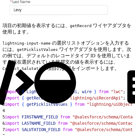
項目の初期値を表示するには、
ワイヤアダプタを
getRecord
使用します。
の選択リストオプションを入力する
lightning-input-name
には。
ワイヤアダプタを使用します。次
getPicklistValues
の例では、デフォルトのレコードタイプ ID を使用していま
す。現在選択されている挨拶文の値を表示するには、
項目の参照をインポートします。
Contact.Salutation
1
import
{
LightningElement
, 
api
, 
wire
}
from
 "lwc"
;
2
import
{
getRecord
}
from
 "lightning/uiRecordApi"
;
3
import
{
getPicklistValues
}
from
 "lightning/uiObjectI
4
5
import
 FIRSTNAME_FIELD
 from
 "@salesforce/schema/Contac
6
import
 LASTNAME_FIELD
 from
 "@salesforce/schema/Contact
7
import
 SALUTATION_FIELD
 from
 "@salesforce/schema/Conta