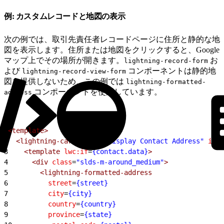
例: カスタムレコードと地図の表示
次の例では、取引先責任者レコードページに住所と静的な地
図を表示します。住所または地図をクリックすると、Google
マップ上でその場所が開きます。
お
lightning-record-form
よび
コンポーネントは静的地
lightning-record-view-form
図を提供しないため、この例では
lightning-formatted-
コンポーネントを使用しています。
address
1
<template>
2
  <lightning-card
 title
=
"Display Contact Address"
 icon
3
    <template
 lwc:if
=
{contact.data}
>
4
      <div
 class
=
"slds-m-around_medium"
>
5
        <lightning-formatted-address
6
          street
=
{street}
7
          city
=
{city}
8
          country
=
{country}
9
          province
=
{state}