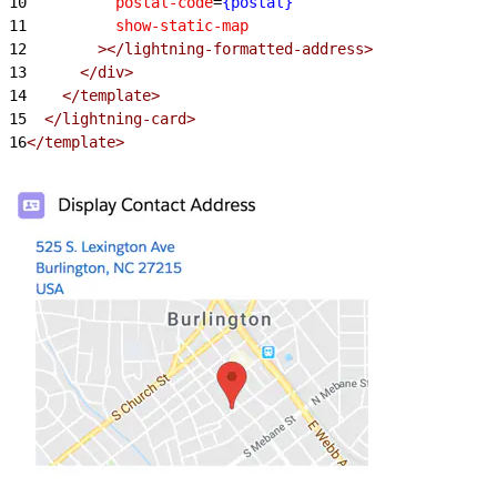
10
          postal-code
=
{postal}
11
          show-static-map
12
        ></lightning-formatted-address>
13
      </div>
14
    </template>
15
  </lightning-card>
16
</template>