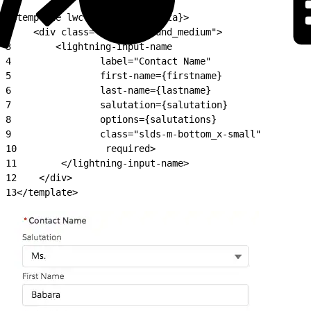
1
<template lwc:if={contact.data}>
2
    <div class="slds-m-around_medium">
3
        <lightning-input-name
4
                label="Contact Name"
5
                first-name={firstname}
6
                last-name={lastname}
7
                salutation={salutation}
8
                options={salutations}
9
                class="slds-m-bottom_x-small"
10
                required>
11
        </lightning-input-name>
12
    </div>
13
</template>