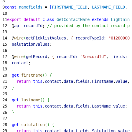
8
9
const
 namefields
 = 
[
FIRSTNAME_FIELD
, 
LASTNAME_FIELD
, 
S
10
11
export
 default
 class
 GetContactName
 extends
 Lightning
12
  @
api
 recordId
; 
// provided by the contact record pa
13
14
  @
wire
(
getPicklistValues
, 
{
recordTypeId:
 "012000000
15
  salutationValues
;
16
17
  @
wire
(
getRecord
, 
{
recordId:
 "$recordId"
, 
fields:
 n
18
  contact
;
19
20
  get
 firstname
(
)
{
21
    return
 this
.
contact
.
data
.
fields
.
FirstName
.
value
;
22
}
23
24
  get
 lastname
(
)
{
25
    return
 this
.
contact
.
data
.
fields
.
LastName
.
value
;
26
}
27
28
  get
 salutation
(
)
{
29
    return
 this
.
contact
.
data
.
fields
.
Salutation
.
value
;