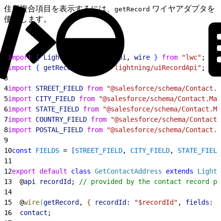
住所複合項目を表示するには、
ワイヤアダプタを
getRecord
使用します。
1
import
{
LightningElement
, 
api
, 
wire
}
from
 "lwc"
;
2
import
{
getRecord
}
from
 "lightning/uiRecordApi"
;
3
4
import
 STREET_FIELD
 from
 "@salesforce/schema/Contact.M
5
import
 CITY_FIELD
 from
 "@salesforce/schema/Contact.Mai
6
import
 STATE_FIELD
 from
 "@salesforce/schema/Contact.Ma
7
import
 COUNTRY_FIELD
 from
 "@salesforce/schema/Contact.
8
import
 POSTAL_FIELD
 from
 "@salesforce/schema/Contact.M
9
10
const
 FIELDS
 = 
[
STREET_FIELD
, 
CITY_FIELD
, 
STATE_FIELD
11
12
export
 default
 class
 GetContactAddress
 extends
 Lightn
13
  @
api
 recordId
; 
// provided by the contact record pa
14
15
  @
wire
(
getRecord
, 
{
recordId:
 "$recordId"
, 
fields:
 F
16
  contact
;