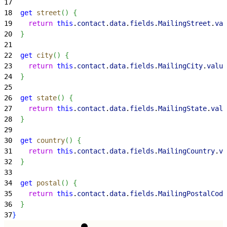
17
18
  get
 street
(
)
{
19
    return
 this
.
contact
.
data
.
fields
.
MailingStreet
.
val
20
}
21
22
  get
 city
(
)
{
23
    return
 this
.
contact
.
data
.
fields
.
MailingCity
.
value
24
}
25
26
  get
 state
(
)
{
27
    return
 this
.
contact
.
data
.
fields
.
MailingState
.
valu
28
}
29
30
  get
 country
(
)
{
31
    return
 this
.
contact
.
data
.
fields
.
MailingCountry
.
va
32
}
33
34
  get
 postal
(
)
{
35
    return
 this
.
contact
.
data
.
fields
.
MailingPostalCode
36
}
37
}