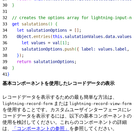
30
}
31
32
  // creates the options array for lightning-input-na
33
  get
 salutations
(
)
{
34
    let
 salutationOptions
 = 
[
]
;
35
    Object
.
entries
(
this
.
salutationValues
.
data
.
values
)
36
      let
 values
 = 
val
[
1
]
;
37
      salutationOptions
.
push
(
{
label:
 values
.
label
, 
v
38
}
)
;
39
    return
 salutationOptions
;
40
}
41
}
基本コンポーネントを使用したレコードデータの表示
レコードデータを表示するための最も簡単な方法は、
または
lightning-record-form
lightning-record-view-form
を使用することです。カスタムユーザインターフェースにレ
コードデータを表示するには、以下の基本コンポーネントの
使用を検討してください。これらのコンポーネントの詳細
は、
「コンポーネントの参照」
を参照してください。