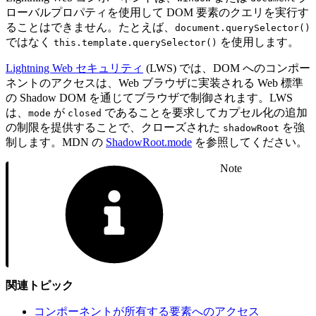
ローバルプロパティを使用して DOM 要素のクエリを実行す
ることはできません。たとえば、
document.querySelector()
ではなく
を使用します。
this.template.querySelector()
Lightning Web セキュリティ
(LWS) では、DOM へのコンポー
ネントのアクセスは、Web ブラウザに実装される Web 標準
の Shadow DOM を通じてブラウザで制御されます。LWS
は、
が
であることを要求してカプセル化の追加
mode
closed
の制限を提供することで、クローズされた
を強
shadowRoot
制します。MDN の
ShadowRoot.mode
を参照してください。
Note
関連トピック
コンポーネントが所有する要素へのアクセス