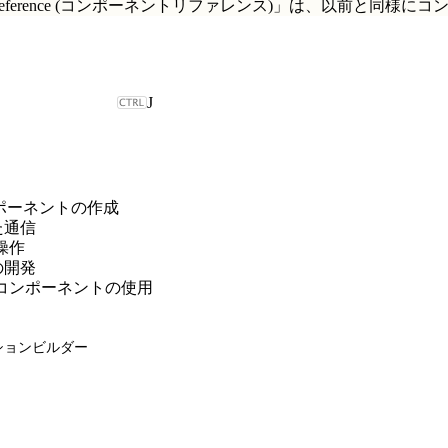
t Reference (コンポーネントリファレンス)」
は、以前と同様にコ
J
b コンポーネントの作成
た通信
の操作
の開発
対象でのコンポーネントの使用
ケーションビルダー