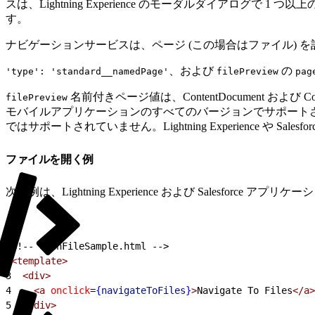
スは、Lightning Experience のモーダルダイアログ
す。
ナビゲーションサービスは、ページ (この場合はファイル) 
、および
の
'type': 'standard__namedPage'
filePreview
pag
名前付きページ値は、ContentDocument および 
filePreview
モバイルアプリケーションのすべてのバージョンでサポートされています。
ではサポートされていません。Lightning Experience
ファイルを開く例
次の例は、Lightning Experience および Salesforce アプリケ
1
<!-- openFileSample.html -->
2
<template>
3
  <div>
4
    <a
 onclick
=
{
navigateToFiles
}
>
Navigate To Files
</a>
5
  </div>