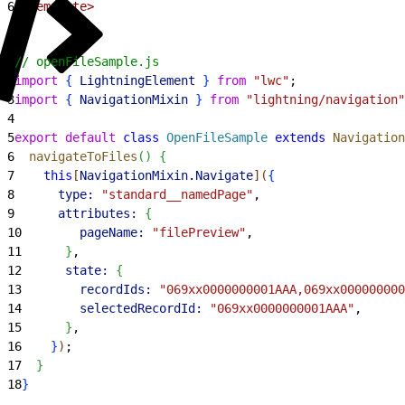
6
</template>
1
// openFileSample.js
2
import
{
LightningElement
}
from
 "lwc"
;
3
import
{
NavigationMixin
}
from
 "lightning/navigation"
4
5
export
 default
 class
 OpenFileSample
 extends
 Navigation
6
  navigateToFiles
(
)
{
7
    this
[
NavigationMixin
.
Navigate
]
(
{
8
      type:
 "standard__namedPage"
,
9
      attributes:
{
10
        pageName:
 "filePreview"
,
11
}
,
12
      state:
{
13
        recordIds:
 "069xx0000000001AAA,069xx000000000
14
        selectedRecordId:
 "069xx0000000001AAA"
,
15
}
,
16
}
)
;
17
}
18
}