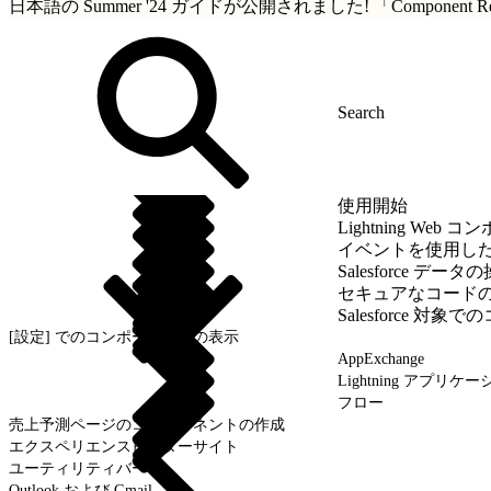
日本語の Summer '24 ガイドが公開されました!
「Componen
使用開始
Lightning We
イベントを使用し
Salesforce データ
セキュアなコード
Salesforce 
[設定] でのコンポーネントの表示
AppExchange
Lightning アプリ
フロー
売上予測ページのコンポーネントの作成
エクスペリエンスビルダーサイト
ユーティリティバー
Outlook および Gmail