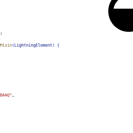
;
Mixin
(
LightningElement
)
{
BAAQ"
,