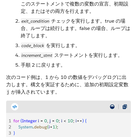
このステートメントで複数の変数の宣言、初期設
定、またはその両方を行えます。
チェックを実行します。true の場
exit_condition
合、ループは続行します。false の場合、ループは
終了します。
を実行します。
code_block
ステートメントを実行します。
increment_stmt
手順 2 に戻ります。
次のコード例は、1 から 10 の数値をデバッグログに出
力します。構文を実証するために、追加の初期設定変数
が挿入されています。
j
1
for
(
Integer
 i
 = 
0
, 
j
 = 
0
; 
i
<
10
; 
i
++
)
{
2
    System
.
debug
(
i
+
1
)
;
3
}